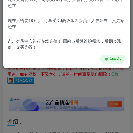
还在！
您当前未登录！建议登陆后购买，可保存购买订单
更新及时
极速下载
安全绿色
网盘下载
现在只需要199元，可享受DS高级永久会员，人在站在！人走站
还在！
本站付费资源为网络虚拟产品，由于网络资源具有极快的可复制性，一
本站内容分为：
登录回复下载，
积分下载，
RMB下载，
积分下
点击会员中心
进行在线充值！ 因站点后续维护需求，后期会涨
载及登录回复下载，都为
免费资源，
积分只需签到就可以获
价！先买先得！
得！
用户中心
本站所有内容来自互联网收集，仅供学习和交流，请勿用于商业
用途。如有侵权、不妥之处，请第一时间联系我们删除！
Q群：
介绍：