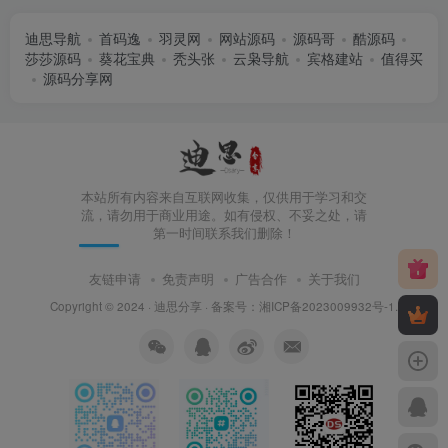
迪思导航
首码逸
羽灵网
网站源码
源码哥
酷源码
莎莎源码
葵花宝典
秃头张
云枭导航
宾格建站
值得买
源码分享网
本站所有内容来自互联网收集，仅供用于学习和交
流，请勿用于商业用途。如有侵权、不妥之处，请
第一时间联系我们删除！
友链申请
免责声明
广告合作
关于我们
Copyright © 2024 ·
迪思分享
· 备案号：
湘ICP备2023009932号-1
.