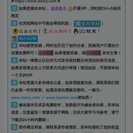
▶https://www.dsary.com◀
②
如果您喜欢本站，
点击这儿
开通VIP，同时按Ctrl+D保存
网页
③
在浏览网站中可能会帮助到您：
|
|
|
|
④
本站接受投稿，同时也开启了创作分成，投稿用户只需自行
设置收费即可！
点击查看
如果需要投稿，请
点击投稿
发布文章！
⑤
本站一律禁止以任何方式发布或转载任何违法的相关信息，
如果发现请点击上方联系方式进行举报！情况如实，可获得本站
一个月的VIP
⑥
本站资源大多存储在云盘，如发现链接失效，请联系我们我
们会第一时间更新。如遇压缩包需解压密码，一般为：
www.dsary.com 丨 www.syymw.com
请知悉！
⑦
修改版本安卓及电脑软件，加群提示为修改者自留，
非本站
信息
，注意鉴别！资源来源于网络，仅供大家学习与参考，请于
下载后24小时内删除；
⑧
若作商业用途，请联系原作者授权，若本站侵犯了您的权益