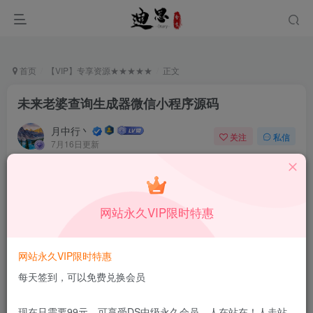
首页
【VIP】专享资源★★★★★
正文
未来老婆查询生成器微信小程序源码
月中行丶
关注
私信
7月16日更新
0
60
8
付费资源
已售 117
未来老婆查询生成器微信小程序源码
网站永久VIP限时特惠
此内容为付费资源，请付费后查看
9.9
限时特惠
99
￥
￥
网站永久VIP限时特惠
免费
免费
DS中级会员
DS高级会员
每天签到，可以免费兑换会员
立即购买
现在只需要99元，可享受DS中级永久会员，人在站在！人走站