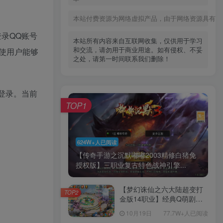
本站付费资源为网络虚拟产品，由于网络资源具有极
录QQ账号
本站所有内容来自互联网收集，仅供用于学习
和交流，请勿用于商业用途。如有侵权、不妥
使用户能够
之处，请第一时间联系我们删除！
登录。当前
TOP1
624W+人已阅读
【传奇手游之沉默嘟嘟2003精修白猪免
授权版】三职业复古特色战神引擎...
【梦幻诛仙之六大陆超变打
TOP2
金版14职业】经典Q萌剧情
回合手游-一键镜像-打包
10月19日
77.7W+人已阅读
Linux服务端源码视频架设教