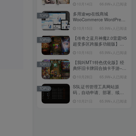
新后台带游戏设置版本源码
10月14日
66.6W+人已阅读
【源码+教程】
多用途wp在线商城
TOP9
WooCommerce WordPress
主题
10月15日
65.9W+人已阅读
【传奇之蓝月神魔2.0雷霆H5
TOP10
超变多区跨服多功能版】三
网H5全网通传奇手游-最新整
10月16日
65.9W+人已阅读
理单机一键即玩镜像端-打包
Linux服务端源码-视频架设
【我叫MT1特色优化版】经
TOP11
教程
典怀旧卡牌回合抽卡手游–打
包Linux服务端源码视频架设
10月28日
65.9W+人已阅读
教程-多功能GM后台工具-网
页注册-安卓版本！
SSL证书管理工具网站源
TOP12
码，自动申请、部署、续期
网站证书
10月21日
65.9W+人已阅读