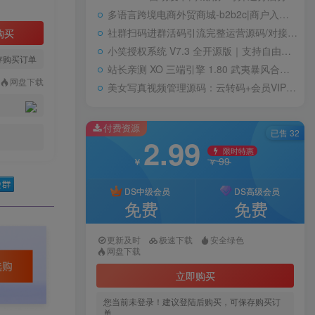
多语言跨境电商外贸商城-b2b2c|商户入驻|随机物流|信用分|平台代发
社群扫码进群活码引流完整运营源码/对接免签约支付接口/推广正常绑定下级
购买
小笑授权系统 V7.3 全开源版｜支持自由二次开发
存购买订单
站长亲测 XO 三端引擎 1.80 武夷暴风合击复古传奇手游服务端 魔神领域盘古圣地降魔天堂
网盘下载
美女写真视频管理源码：云转码+会员VIP系统，一键采集+代理系统全支持
付费资源
已售 32
2.99
限时特惠
99
￥
￥
DS中级会员
DS高级会员
免费
免费
更新及时
极速下载
安全绿色
网盘下载
立即购买
您当前未登录！建议登陆后购买，可保存购买订
单