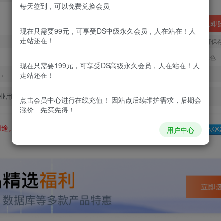
每天签到，可以免费兑换会员
立即
现在只需要99元，可享受DS中级永久会员，人在站在！人
走站还在！
您当前未登录！建议登陆后购买，可保
更新及时
极速下载
安全绿色
现在只需要199元，可享受DS高级永久会员，人在站在！人
，一经出售不予退款，购买如有疑问请及时联系站长QQ：
走站还在！
业用途。如有侵权、不妥之处，请第一时间联系我们删除！
点击会员中心
进行在线充值！ 因站点后续维护需求，后期会
涨价！先买先得！
用途。如有侵权、不妥之处，请第一时间联系我们删除！
Q群：
用户中心