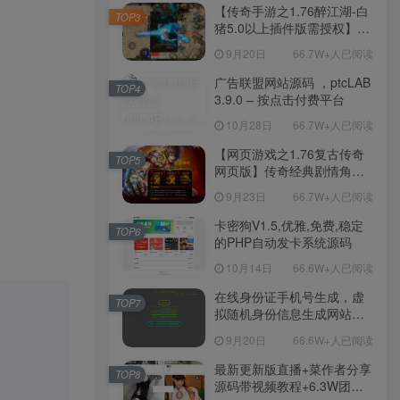
程-新版多功能GM网页后台
【传奇手游之1.76醉江湖-白
TOP3
工具-安卓苹果IOS双端版
猪5.0以上插件版需授权】三
本！
职业复古特色战神引擎传奇
9月20日
66.7W+人已阅读
手游-Win服务端源码视频架
设教程-新版GM多功能网页
广告联盟网站源码 ，ptcLAB
TOP4
授权物品后台-九层妖塔-法宠
3.9.0 – 按点击付费平台
系统-历练殿堂-尸家重地-GM
10月28日
66.7W+人已阅读
直冲网页后台-安卓苹果IOS
双端版本！
【网页游戏之1.76复古传奇
TOP5
网页版】传奇经典剧情角色
扮演网页游戏-一键单机-打包
9月23日
66.7W+人已阅读
Win服务端源码视频架设教
程！
卡密狗V1.5,优雅,免费,稳定
TOP6
的PHP自动发卡系统源码
10月14日
66.6W+人已阅读
在线身份证手机号生成，虚
TOP7
拟随机身份信息生成网站源
码
9月20日
66.6W+人已阅读
最新更新版直播+菜作者分享
TOP8
源码带视频教程+6.3W团购