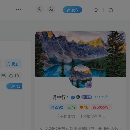
发布
私信
165
13
已售 32
月中行丶
关注
2792
12
16
6355W+
这家伙很懒，什么都没有写...
DCSHOP自动发卡商城用户可开通分店分销，支持实物发货，自带博客功能