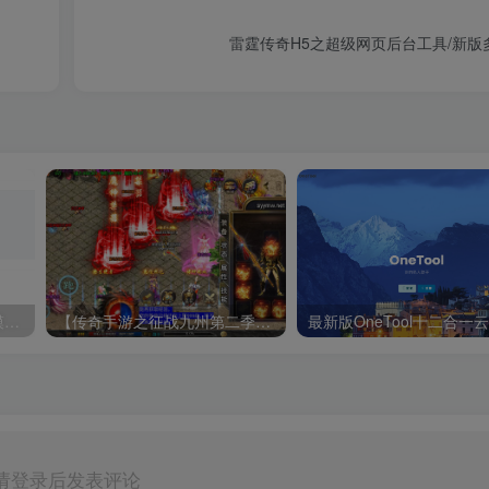
雷霆传奇H5之超级网页后台工具/新版
全新转转交易猫自带客服多模板全开源完整定制版源码
【传奇手游之征战九州第二季】三职业复古特色战神引擎传奇手游-Win服务端源码视频架设教程-新版GM多功能网页授权物品后台-GM直冲网页后台-安卓苹果IOS双端版本！
请登录后发表评论