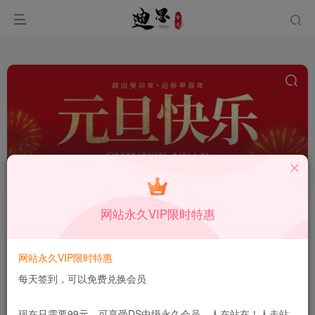
Discuz模版
共3篇
网站永久VIP限时特惠
分类
精选推荐
电脑（PC）
安卓（Android）
WordPres
子分类
WordPress相关
整站源码
PHP源码
HTML源码
小
网站永久VIP限时特惠
子分类
PbootCMS
帝国CMS
苹果CMS
Discuz模版
其他C
每天签到，可以免费兑换会员
最新Discuz论坛 带数据整站打包 有需
要的，直接可以下载
现在只需要99元，可享受DS中级永久会员，人在站在！人走站