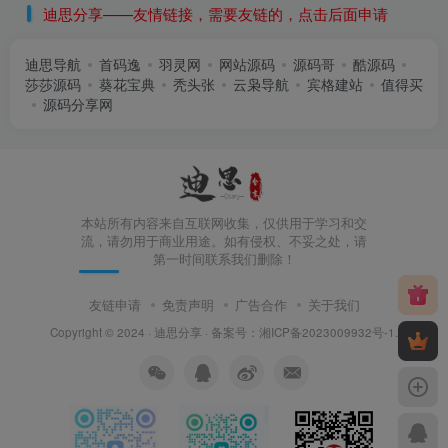
迪思分享——友情链接，需要友链的，点击后面申请
迪思导航
首码逸
羽灵网
网站源码
源码哥
酷源码
莎莎源码
葵花宝典
秃头张
云枭导航
宾格建站
值得买
源码分享网
本站所有内容来自互联网收集，仅供用于学习和交
流，请勿用于商业用途。如有侵权、不妥之处，请
第一时间联系我们删除！
友链申请
免责声明
广告合作
关于我们
Copyright © 2024 ·
迪思分享
· 备案号：
湘ICP备2023009932号-1
.