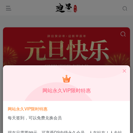
zblog模版
共0篇
网站永久VIP限时特惠
分类
精选推荐
电脑（PC）
安卓（Android）
WordPres
子分类
WordPress相关
整站源码
PHP源码
HTML源码
小
网站永久VIP限时特惠
子分类
PbootCMS
帝国CMS
苹果CMS
Discuz模版
其他C
每天签到，可以免费兑换会员
现在只需要99元，可享受DS中级永久会员，人在站在！人走站