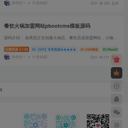
月中行丶
11月24日
0
153
8
餐饮火锅加盟网站pbootcms模板源码
源码介绍： 如果您正在创建火锅店、餐饮店或加盟网站，小编推荐您下载这款餐饮火锅加盟网站pbootcms模板源码，整站源码响应式自适应的设计，可以让您自由编辑且适应任何终端浏览器，节约您的建...
付费资源
1.29
【VIP】专享资源★★★★★
CMS模版
PbootCMS
￥
月中行丶
11月23日
0
171
5
网