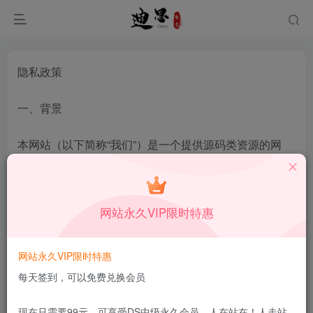
隐私政策
一、背景
本网站（以下简称“我们”）是一个提供源码类资源的网
站，旨在为用户提供优质的源码下载、技术支持等服
务。为了保护用户隐私和个人信息安全，我们制定了本
隐私政策。
网站永久VIP限时特惠
二、收集信息
网站永久VIP限时特惠
每天签到，可以免费兑换会员
当您注册成为我们的会员时，我们将收集您的姓名、
邮箱、手机号等基本信息，以便为您提供更好的服
现在只需要99元，可享受DS中级永久会员，人在站在！人走站