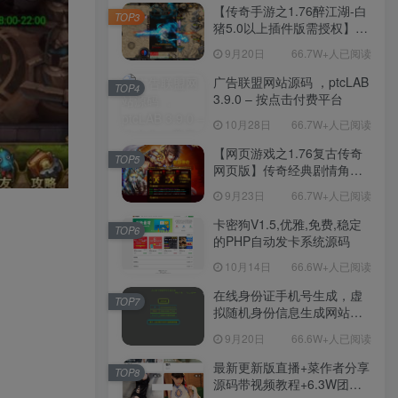
程-新版多功能GM网页后台
【传奇手游之1.76醉江湖-白
TOP3
工具-安卓苹果IOS双端版
猪5.0以上插件版需授权】三
本！
职业复古特色战神引擎传奇
9月20日
66.7W+人已阅读
手游-Win服务端源码视频架
设教程-新版GM多功能网页
广告联盟网站源码 ，ptcLAB
TOP4
授权物品后台-九层妖塔-法宠
3.9.0 – 按点击付费平台
系统-历练殿堂-尸家重地-GM
10月28日
66.7W+人已阅读
直冲网页后台-安卓苹果IOS
双端版本！
【网页游戏之1.76复古传奇
TOP5
网页版】传奇经典剧情角色
扮演网页游戏-一键单机-打包
9月23日
66.7W+人已阅读
Win服务端源码视频架设教
程！
卡密狗V1.5,优雅,免费,稳定
TOP6
的PHP自动发卡系统源码
10月14日
66.6W+人已阅读
在线身份证手机号生成，虚
TOP7
拟随机身份信息生成网站源
码
9月20日
66.6W+人已阅读
最新更新版直播+菜作者分享
TOP8
源码带视频教程+6.3W团购