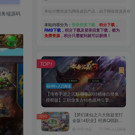
本站付费资源为网络虚拟产品，由于网络资源具有极
服务端源码
本站内容分为：
登录回复下载，
积分下载，
RMB下载，
积分下载及登录回复下载，都为
免费资源，
积分只需签到就可以获得！
TOP1
624W+人已阅读
【传奇手游之沉默嘟嘟2003精修白猪免
授权版】三职业复古特色战神引擎...
【梦幻诛仙之六大陆超变打
TOP2
金版14职业】经典Q萌剧情
回合手游-一键镜像-打包
10月19日
77.7W+人已阅读
Linux服务端源码视频架设教