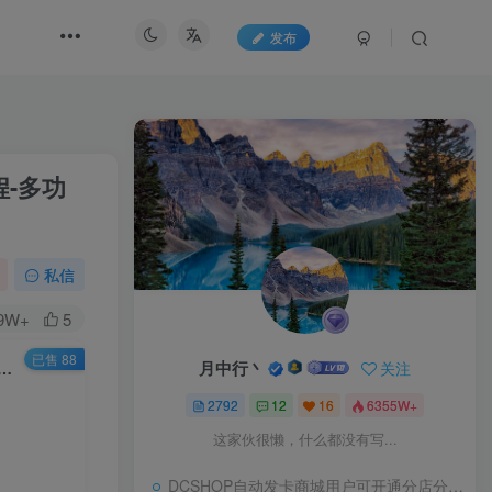
发布
程-多功
私信
.9W+
5
已售 88
月中行丶
关注
经典怀旧卡牌回合抽卡手游–打包Linux服务端源码视频架设教程-多功能GM后台工具-网页注册-安卓版本！
2792
12
16
6355W+
这家伙很懒，什么都没有写...
DCSHOP自动发卡商城用户可开通分店分销，支持实物发货，自带博客功能