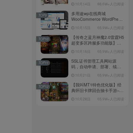
新后台带游戏设置版本源码
10月14日
66.6W+人已阅读
【源码+教程】
多用途wp在线商城
TOP9
WooCommerce WordPress
主题
10月15日
65.9W+人已阅读
【传奇之蓝月神魔2.0雷霆H5
TOP10
超变多区跨服多功能版】三
网H5全网通传奇手游-最新整
10月16日
65.9W+人已阅读
理单机一键即玩镜像端-打包
Linux服务端源码-视频架设
SSL证书管理工具网站源
TOP11
教程
码，自动申请、部署、续期
网站证书
10月21日
65.9W+人已阅读
【我叫MT1特色优化版】经
TOP12
典怀旧卡牌回合抽卡手游–打
包Linux服务端源码视频架设
10月28日
65.9W+人已阅读
教程-多功能GM后台工具-网
页注册-安卓版本！