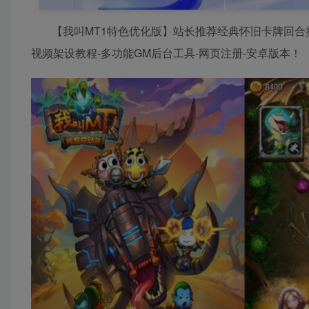
【我叫MT1特色优化版】站长推荐经典怀旧卡牌回合抽卡
视频架设教程-多功能GM后台工具-网页注册-安卓版本！