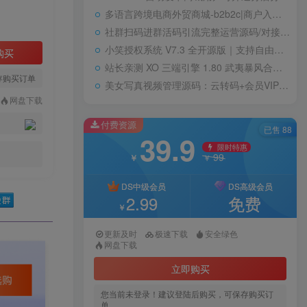
多语言跨境电商外贸商城-b2b2c|商户入驻|随机物流|信用分|平台代发
社群扫码进群活码引流完整运营源码/对接免签约支付接口/推广正常绑定下级
小笑授权系统 V7.3 全开源版｜支持自由二次开发
购买
站长亲测 XO 三端引擎 1.80 武夷暴风合击复古传奇手游服务端 魔神领域盘古圣地降魔天堂
存购买订单
美女写真视频管理源码：云转码+会员VIP系统，一键采集+代理系统全支持
网盘下载
付费资源
已售 88
39.9
限时特惠
99
￥
￥
DS中级会员
DS高级会员
2.99
免费
￥
更新及时
极速下载
安全绿色
网盘下载
立即购买
您当前未登录！建议登陆后购买，可保存购买订
单