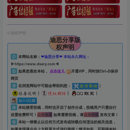
©
版权声明
迪思分享版
权声明
①
本网站名称：
❤迪思分享❤ 本站永久网址：
▶https://www.dsary.com◀
②
如果您喜欢本站，
点击这儿
开通VIP，同时按Ctrl+D保存
网页
③
在浏览网站中可能会帮助到您：
|
|
|
|
④
本站接受投稿，同时也开启了创作分成，投稿用户只需自行
设置收费即可！
点击查看
如果需要投稿，请
点击投稿
发布文章！
⑤
本站一律禁止以任何方式发布或转载任何违法的相关信息，
如果发现请点击上方联系方式进行举报！情况如实，可获得本站