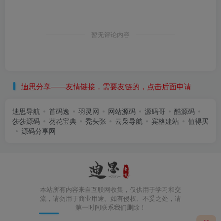
暂无评论内容
迪思分享——友情链接，需要友链的，点击后面申请
迪思导航
首码逸
羽灵网
网站源码
源码哥
酷源码
莎莎源码
葵花宝典
秃头张
云枭导航
宾格建站
值得买
源码分享网
本站所有内容来自互联网收集，仅供用于学习和交
流，请勿用于商业用途。如有侵权、不妥之处，请
第一时间联系我们删除！