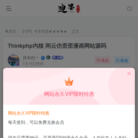
首页
【VIP】专享资源★★★★★
正文
Thinkphp内核 闲云仿歪歪漫画网站源码
月中行丶
关注
私信
7月16日更新
0
70
11
付费资源
已售 131
Thinkphp内核 闲云仿歪歪漫画网站源码
网站永久VIP限时特惠
此内容为付费资源，请付费后查看
19.9
限时特惠
99
￥
￥
网站永久VIP限时特惠
9.9
免费
DS中级会员
￥
DS高级会员
每天签到，可以免费兑换会员
立即购买
现在只需要99元，可享受DS中级永久会员，人在站在！人走站