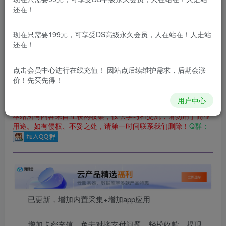
还在！
您当前未登录！建议登陆后购买，可保存购买订单
更新及时
极速下载
安全绿色
网盘下载
现在只需要199元，可享受DS高级永久会员，人在站在！人走站
还在！
本站付费资源为网络虚拟产品，由于网络资源具有极快的可复制性，一
本站内容分为：
登录回复下载，
积分下载，
RMB下载，
积分下
点击会员中心
进行在线充值！ 因站点后续维护需求，后期会涨
载及登录回复下载，都为
免费资源，
积分只需签到就可以获
价！先买先得！
得！
用户中心
本站所有内容来自互联网收集，仅供学习和交流，请勿用于商业
用途。如有侵权、不妥之处，请第一时间联系我们删除！
Q群：
已更新，增加内置采集+增加app应用
增加卡密充值，免去对接支付问题，轻松收款，提现