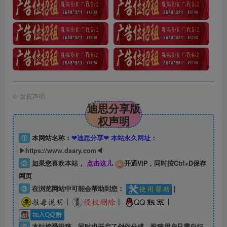
©
版权声明
迪思分享版
权声明
①
本网站名称：
❤迪思分享❤ 本站永久网址：
▶https://www.dsary.com◀
②
如果您喜欢本站，
点击这儿
开通VIP，同时按Ctrl+D保存
网页
③
在浏览网站中可能会帮助到您：
|
|
|
|
④
本站接受投稿，同时也开启了创作分成，投稿用户只需自行