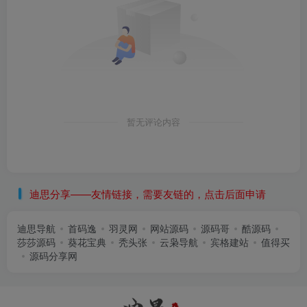
暂无评论内容
迪思分享——友情链接，需要友链的，点击后面申请
迪思导航
首码逸
羽灵网
网站源码
源码哥
酷源码
莎莎源码
葵花宝典
秃头张
云枭导航
宾格建站
值得买
源码分享网