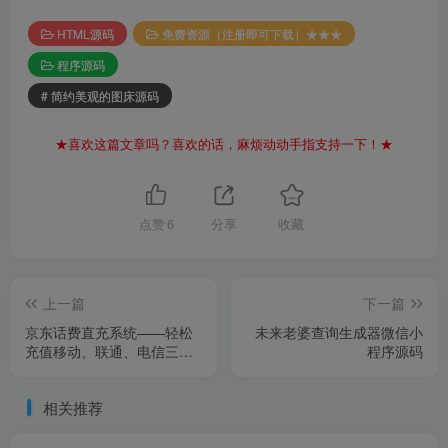
HTML源码
免费资源（注册即可下载）★★★
程序源码
# 简约美观的图床源码
★喜欢这篇文章吗？喜欢的话，麻烦动动手指支持一下！★
点赞
6
分享
收藏
上一篇
下一篇
京东话费直充系统——轻松
未来老婆查询生成器微信小
充值移动、联通、电信三大
程序源码
运营商的通话套餐
相关推荐