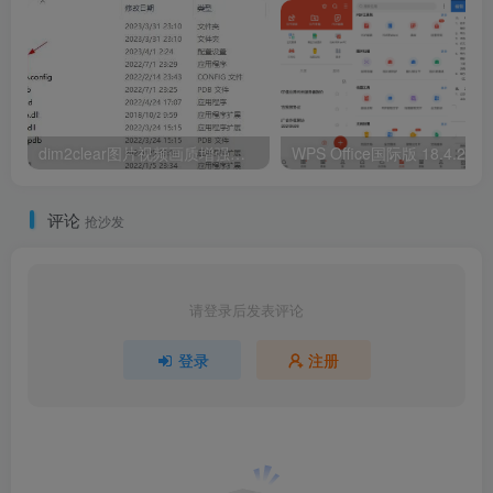
dim2clear图片视频画质增强器v1.4，完全免费使用！
评论
抢沙发
请登录后发表评论
登录
注册