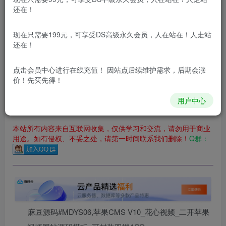
立即购买
还在！
您当前未登录！建议登陆后购买，可保存购买订单
现在只需要199元，可享受DS高级永久会员，人在站在！人走站
更新及时
极速下载
安全绿色
网盘下载
还在！
本站付费资源为网络虚拟产品，由于网络资源具有极快的可复制性，一
点击会员中心
进行在线充值！ 因站点后续维护需求，后期会涨
价！先买先得！
本站内容分为：
登录回复下载，
积分下载，
RMB下载，
积分下
载及登录回复下载，都为
免费资源，
积分只需签到就可以获
得！
用户中心
本站所有内容来自互联网收集，仅供学习和交流，请勿用于商业
用途。如有侵权、不妥之处，请第一时间联系我们删除！
Q群：
麻豆源码#MDYS06,苹果CMS V10_花心视频_二开苹果