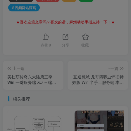
# 视频网站源码
★喜欢这篇文章吗？喜欢的话，麻烦动动手指支持一下！★
点赞
8
分享
收藏
上一篇
下一篇
美杜莎传奇六大陆第三季
互通魔域 龙哥四职业怀旧特
Win 一键服务端 XO 三端引
效版 Win 半手工服务端 本地
擎 站长亲测
验证 + 本地注册 + GM 工具
+ 全套教程【站长亲测】
相关推荐