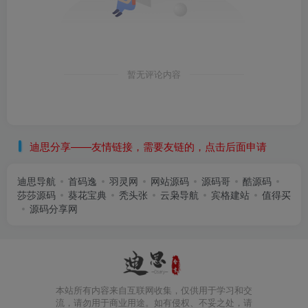
暂无评论内容
迪思分享——友情链接，需要友链的，点击后面申请
迪思导航
首码逸
羽灵网
网站源码
源码哥
酷源码
莎莎源码
葵花宝典
秃头张
云枭导航
宾格建站
值得买
源码分享网
本站所有内容来自互联网收集，仅供用于学习和交
流，请勿用于商业用途。如有侵权、不妥之处，请