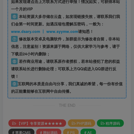
如果发现请点击上方联系方式进行举报！情况如实，可获得本站
一个月的VIP
⑥
本站资源大多存储在云盘，如发现链接失效，请联系我们我
们会第一时间更新。如遇压缩包需解压密码，一般为：
www.dsary.com 丨 www.syymw.com
请知悉！
⑦
修改版本安卓及电脑软件，加群提示为修改者自留，
非本站
信息
，注意鉴别！资源来源于网络，仅供大家学习与参考，请于
下载后24小时内删除；
⑧
若作商业用途，请联系原作者授权，若本站侵犯了您的权益
请联系站长进行删除处理；可联系上方QQ或进入QQ群进行反
馈！
⑨
互联网的本质是自由与分享，我们真诚的希望，每一份有价值
的正能量能够在互联网中自由传播。
THE END
【VIP】专享资源★★★★★
PHP源码
程序源码
# 苹果CMS
# 网站源码
# PS
# AE