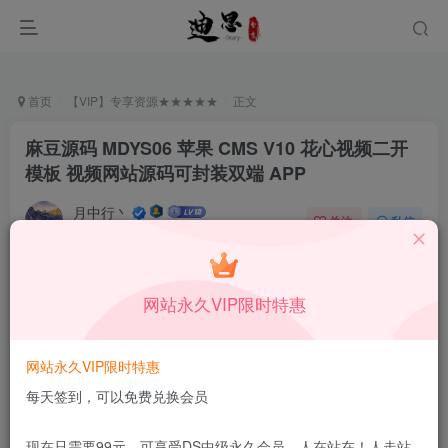
首页
【VIP】专享资源★★★★★
正文
麻豆源码 MDYS06 苹果 CMS V10 花心视频二开
模板 视频网站源码可封装双端 APP
月中行丶
关注
私信
12月25日更新
0
60
8
付费资源
已售 119
网站永久VIP限时特惠
麻豆源码 MDYS06 苹果 CMS V10 花心视频二开模板 视频网站源码可封装双端 APP
此内容为付费资源，请付费后查看
9.9
网站永久VIP限时特惠
限时特惠
99
￥
￥
每天签到，可以免费兑换会员
1.99
免费
DS中级会员
￥
DS高级会员
现在只需要99元，可享受DS中级永久会员，人在站在！人走站