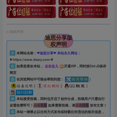
©
版权声明
迪思分享版
权声明
①
本网站名称：
❤迪思分享❤ 本站永久网址：
▶https://www.dsary.com◀
②
如果您喜欢本站，
点击这儿
开通VIP，同时按Ctrl+D保存
网页
③
在浏览网站中可能会帮助到您：
|
|
|
|
④
本站接受投稿，同时也开启了创作分成，投稿用户只需自行
设置收费即可！
点击查看
如果需要投稿，请
点击投稿
发布文章！
⑤
本站一律禁止以任何方式发布或转载任何违法的相关信息，