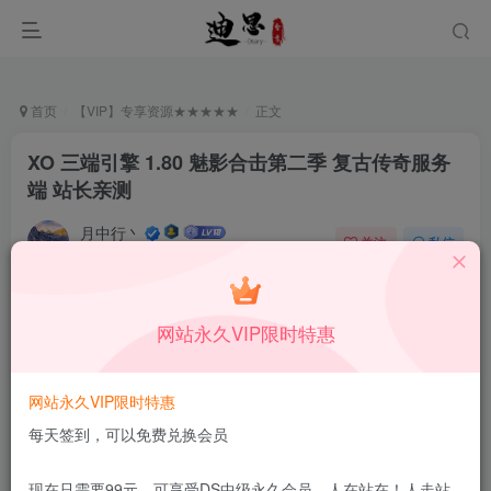
首页
【VIP】专享资源★★★★★
正文
XO 三端引擎 1.80 魅影合击第二季 复古传奇服务
端 站长亲测
月中行丶
关注
私信
12月12日更新
0
46
6
付费资源
已售 168
网站永久VIP限时特惠
XO 三端引擎 1.80 魅影合击第二季 复古传奇服务端 站长亲测
此内容为付费资源，请付费后查看
9.9
网站永久VIP限时特惠
限时特惠
99
￥
￥
每天签到，可以免费兑换会员
1.99
免费
DS中级会员
￥
DS高级会员
现在只需要99元，可享受DS中级永久会员，人在站在！人走站