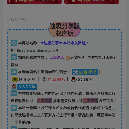
©
版权声明
迪思分享版
权声明
①
本网站名称：
❤迪思分享❤ 本站永久网址：
▶https://www.dsary.com◀
②
如果您喜欢本站，
点击这儿
开通VIP，同时按Ctrl+D保存
网页
③
在浏览网站中可能会帮助到您：
|
|
|
|
④
本站接受投稿，同时也开启了创作分成，投稿用户只需自行
设置收费即可！
点击查看
如果需要投稿，请
点击投稿
发布文章！
⑤
本站一律禁止以任何方式发布或转载任何违法的相关信息，
如果发现请点击上方联系方式进行举报！情况如实，可获得本站
一个月的VIP