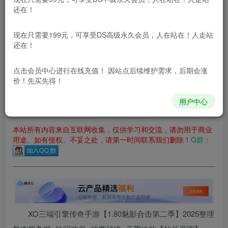
立即购买
还在！
您当前未登录！建议登陆后购买，可保存购买订单
现在只需要199元，可享受DS高级永久会员，人在站在！人走站
更新及时
极速下载
安全绿色
网盘下载
还在！
本站付费资源为网络虚拟产品，由于网络资源具有极快的可复制性，一
点击会员中心
进行在线充值！ 因站点后续维护需求，后期会涨
价！先买先得！
本站内容分为：
登录回复下载，
积分下载，
RMB下载，
积分下
载及登录回复下载，都为
免费资源，
积分只需签到就可以获
得！
用户中心
本站所有内容来自互联网收集，仅供学习和交流，请勿用于商业
用途。如有侵权、不妥之处，请第一时间联系我们删除！
Q群：
XO三端引擎传奇手游【1.80魅影合击第二季】2025整理