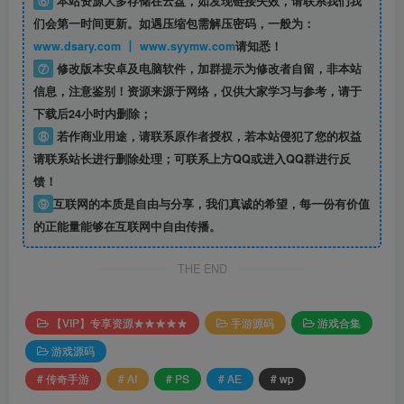
⑥
本站资源大多存储在云盘，如发现链接失效，请联系我们我
们会第一时间更新。如遇压缩包需解压密码，一般为：
www.dsary.com 丨 www.syymw.com
请知悉！
⑦
修改版本安卓及电脑软件，加群提示为修改者自留，
非本站
信息
，注意鉴别！资源来源于网络，仅供大家学习与参考，请于
下载后24小时内删除；
⑧
若作商业用途，请联系原作者授权，若本站侵犯了您的权益
请联系站长进行删除处理；可联系上方QQ或进入QQ群进行反
馈！
⑨
互联网的本质是自由与分享，我们真诚的希望，每一份有价值
的正能量能够在互联网中自由传播。
THE END
【VIP】专享资源★★★★★
手游源码
游戏合集
游戏源码
# 传奇手游
# AI
# PS
# AE
# wp