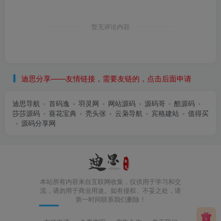
暂无评论内容
迪思分享——友情链接，需要友链的，点击后面申请
迪思导航
首码逸
羽灵网
网站源码
源码哥
酷源码
莎莎源码
葵花宝典
秃头张
云枭导航
宾格建站
值得买
源码分享网
本站所有内容来自互联网收集，仅供用于学习和交
流，请勿用于商业用途。如有侵权、不妥之处，请
第一时间联系我们删除！