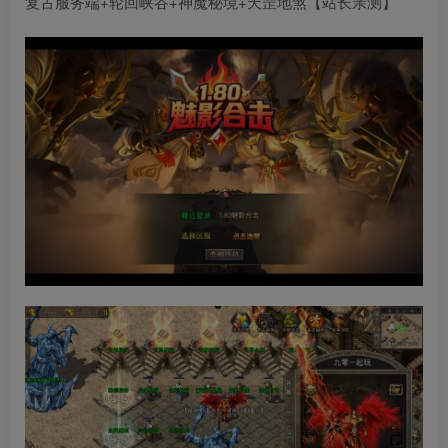
复古服务端+轮回峡谷+神魔秘境+天罡地煞【站长亲测】