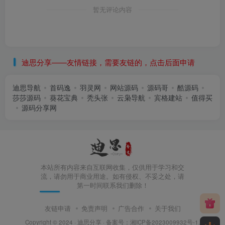
暂无评论内容
迪思分享——友情链接，需要友链的，点击后面申请
迪思导航
首码逸
羽灵网
网站源码
源码哥
酷源码
莎莎源码
葵花宝典
秃头张
云枭导航
宾格建站
值得买
源码分享网
本站所有内容来自互联网收集，仅供用于学习和交
流，请勿用于商业用途。如有侵权、不妥之处，请
第一时间联系我们删除！
友链申请
免责声明
广告合作
关于我们
Copyright © 2024 ·
迪思分享
· 备案号：
湘ICP备2023009932号-1
.