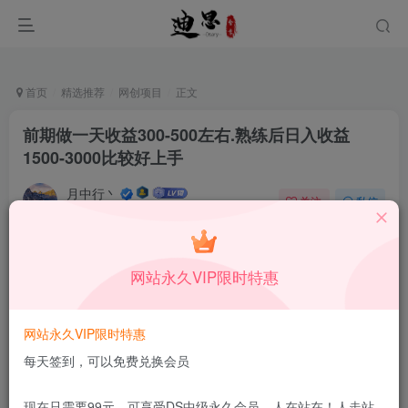
首页
精选推荐
网创项目
正文
前期做一天收益300-500左右.熟练后日入收益
1500-3000比较好上手
月中行丶
关注
私信
10月9日更新
0
45
14
付费资源
已售 83
网站永久VIP限时特惠
前期做一天收益300-500左右.熟练后日入收益1500-3000比较好上手
此内容为付费资源，请付费后查看
1.99
网站永久VIP限时特惠
限时特惠
199
￥
￥
每天签到，可以免费兑换会员
免费
免费
DS中级会员
DS高级会员
现在只需要99元，可享受DS中级永久会员，人在站在！人走站