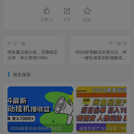
点赞
14
分享
收藏
上一篇
下一篇
闲鱼魔法袍出租，无脑稳定
2024影视解说全新玩法，AI
出单，单日变现1500+
一键生成原创影视解说视
频，日入3000+
相关推荐
2024最新全自动挂机撸收益，无脑矩阵操作，日入1000+
咸