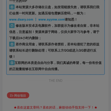
一个月的VIP
⑥
本站资源大多存储在云盘，如发现链接失效，请联系我们我
们会第一时间更新。如遇压缩包需解压密码，一般为：
www.dsary.com 丨 www.syymw.com
请知悉！
⑦
修改版本安卓及电脑软件，加群提示为修改者自留，
非本站
信息
，注意鉴别！资源来源于网络，仅供大家学习与参考，请于
下载后24小时内删除；
⑧
若作商业用途，请联系原作者授权，若本站侵犯了您的权益
请联系站长进行删除处理；可联系上方QQ或进入QQ群进行反
馈！
⑨
互联网的本质是自由与分享，我们真诚的希望，每一份有价值
的正能量能够在互联网中自由传播。
THE END
网创项目
★喜欢这篇文章吗？喜欢的话，麻烦动动手指支持一下！★