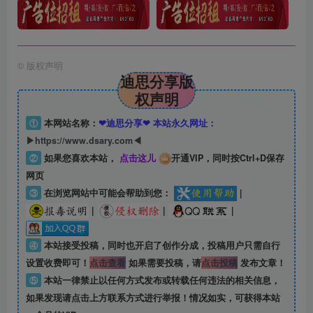
©
版权声明
迪思分享版
权声明
①
本网站名称：
❤迪思分享❤ 本站永久网址：
▶https://www.dsary.com◀
②
如果您喜欢本站，
点击这儿
开通VIP，同时按Ctrl+D保存
网页
③
在浏览网站中可能会帮助到您：
|
|
|
|
④
本站接受投稿，同时也开启了创作分成，投稿用户只需自行
设置收费即可！
点击查看
如果需要投稿，请
点击投稿
发布文章！
⑤
本站一律禁止以任何方式发布或转载任何违法的相关信息，
如果发现请点击上方联系方式进行举报！情况如实，可获得本站