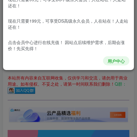
立即购买
还在！
您当前未登录！建议登陆后购买，可保存购买订单
现在只需要199元，可享受DS高级永久会员，人在站在！人走站
更新及时
极速下载
安全绿色
网盘下载
还在！
本站付费资源为网络虚拟产品，由于网络资源具有极快的可复制性，一
点击会员中心
进行在线充值！ 因站点后续维护需求，后期会涨
价！先买先得！
本站内容分为：
登录回复下载，
积分下载，
RMB下载，
积分下
载及登录回复下载，都为
免费资源，
积分只需签到就可以获
得！
用户中心
本站所有内容来自互联网收集，仅供学习和交流，请勿用于商业
用途。如有侵权、不妥之处，请第一时间联系我们删除！
Q群：