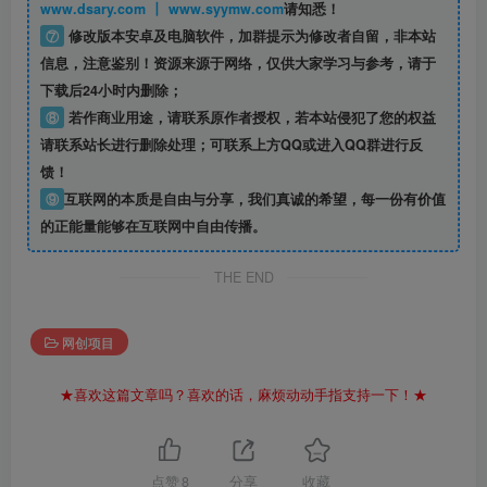
www.dsary.com 丨 www.syymw.com
请知悉！
⑦
修改版本安卓及电脑软件，加群提示为修改者自留，
非本站
信息
，注意鉴别！资源来源于网络，仅供大家学习与参考，请于
下载后24小时内删除；
⑧
若作商业用途，请联系原作者授权，若本站侵犯了您的权益
请联系站长进行删除处理；可联系上方QQ或进入QQ群进行反
馈！
⑨
互联网的本质是自由与分享，我们真诚的希望，每一份有价值
的正能量能够在互联网中自由传播。
THE END
网创项目
★喜欢这篇文章吗？喜欢的话，麻烦动动手指支持一下！★
点赞
8
分享
收藏