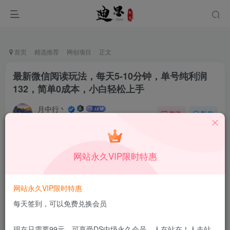
首页
精选推荐
网创项目
正文
最新微信阅读玩法，每天5-10分钟，单号纯利润
132，简单0成本，小白轻松上手
月中行丶
关注
私信
9月16日发布
0
50
8
付费资源
已售 128
网站永久VIP限时特惠
最新微信阅读玩法，每天5-10分钟，单号纯利润132，简单0成本，小白轻松上手
此内容为付费资源，请付费后查看
1.99
网站永久VIP限时特惠
限时特惠
199
￥
￥
每天签到，可以免费兑换会员
免费
免费
DS中级会员
DS高级会员
现在只需要99元，可享受DS中级永久会员，人在站在！人走站