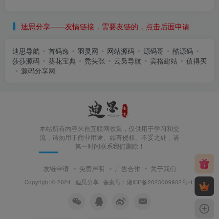
迪思分享——友情链接，需要友链的，点击后面申请
迪思导航
首码逸
羽灵网
网站源码
源码哥
酷源码
莎莎源码
葵花宝典
秃头张
云枭导航
宾格建站
值得买
源码分享网
本站所有内容来自互联网收集，仅供用于学习和交
流，请勿用于商业用途。如有侵权、不妥之处，请
第一时间联系我们删除！
友链申请
免责声明
广告合作
关于我们
Copyright © 2024 ·
迪思分享
· 备案号：
湘ICP备2023009932号-1
.