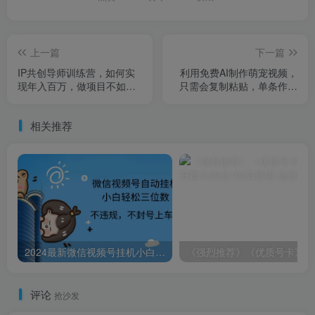
上一篇
下一篇
IP共创导师训练营，如何实
利用免费AI制作萌宠视频，
现年入百万，做项目不如卖
只需会复制粘贴，单条作品
项目，教你（卖项目）
变现三位数
相关推荐
2024最新微信视频号挂机小白轻松日入三位数
《
评论
抢沙发