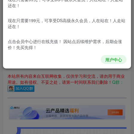
立即购买
还在！
您当前未登录！建议登陆后购买，可保存购买订单
现在只需要199元，可享受DS高级永久会员，人在站在！人走站
更新及时
极速下载
安全绿色
网盘下载
还在！
本站付费资源为网络虚拟产品，由于网络资源具有极快的可复制性，一
点击会员中心
进行在线充值！ 因站点后续维护需求，后期会涨
价！先买先得！
本站内容分为：
登录回复下载，
积分下载，
RMB下载，
积分下
载及登录回复下载，都为
免费资源，
积分只需签到就可以获
得！
用户中心
本站所有内容来自互联网收集，仅供学习和交流，请勿用于商业
用途。如有侵权、不妥之处，请第一时间联系我们删除！
Q群：