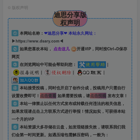
©
版权声明
迪思分享版
权声明
①
本网站名称：
❤迪思分享❤ 本站永久网址：
▶https://www.dsary.com◀
②
如果您喜欢本站，
点击这儿
开通VIP，同时按Ctrl+D保存
网页
③
在浏览网站中可能会帮助到您：
|
|
|
|
④
本站接受投稿，同时也开启了创作分成，投稿用户只需自行
设置收费即可！
点击查看
如果需要投稿，请
点击投稿
发布文章！
⑤
本站一律禁止以任何方式发布或转载任何违法的相关信息，
如果发现请点击上方联系方式进行举报！情况如实，可获得本站
一个月的VIP
⑥
本站资源大多存储在云盘，如发现链接失效，请联系我们我
们会第一时间更新。如遇压缩包需解压密码，一般为：