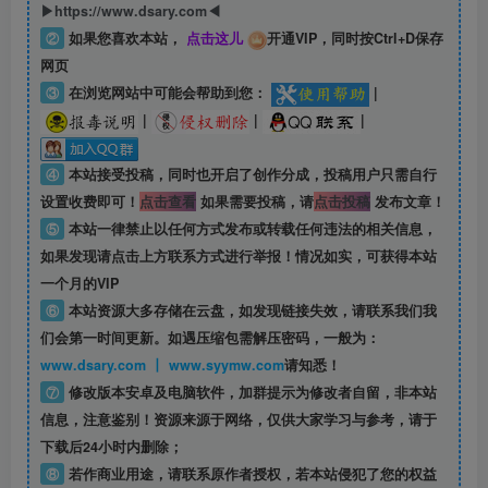
▶https://www.dsary.com◀
②
如果您喜欢本站，
点击这儿
开通VIP，同时按Ctrl+D保存
网页
③
在浏览网站中可能会帮助到您：
|
|
|
|
④
本站接受投稿，同时也开启了创作分成，投稿用户只需自行
设置收费即可！
点击查看
如果需要投稿，请
点击投稿
发布文章！
⑤
本站一律禁止以任何方式发布或转载任何违法的相关信息，
如果发现请点击上方联系方式进行举报！情况如实，可获得本站
一个月的VIP
⑥
本站资源大多存储在云盘，如发现链接失效，请联系我们我
们会第一时间更新。如遇压缩包需解压密码，一般为：
www.dsary.com 丨 www.syymw.com
请知悉！
⑦
修改版本安卓及电脑软件，加群提示为修改者自留，
非本站
信息
，注意鉴别！资源来源于网络，仅供大家学习与参考，请于
下载后24小时内删除；
⑧
若作商业用途，请联系原作者授权，若本站侵犯了您的权益