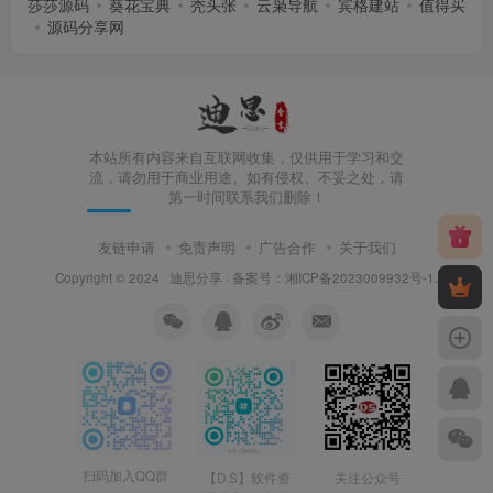
莎莎源码
葵花宝典
秃头张
云枭导航
宾格建站
值得买
源码分享网
本站所有内容来自互联网收集，仅供用于学习和交
流，请勿用于商业用途。如有侵权、不妥之处，请
第一时间联系我们删除！
友链申请
免责声明
广告合作
关于我们
Copyright © 2024 ·
迪思分享
· 备案号：
湘ICP备2023009932号-1
.
扫码加入QQ群
【D.S】软件资
关注公众号