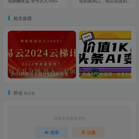
现躺赚收益 单号日入100+
短剧新风口，现在知道的人
很少，团队快速裂变，轻松
日入过千。
相关推荐
2024网易云云梯计划挂机版免费风口项目
头条A
评论
抢沙发
请登录后发表评论
登录
注册