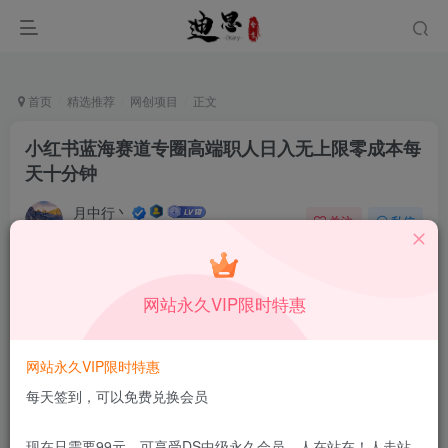
首页
精选推荐
网创项目
正文
小红书蓝海赛道专圈高端职人日入无上限零成本每
天十分钟
月中行丶
关注
私信
10月9日更新
0
48
10
付费资源
已售 154
网站永久VIP限时特惠
小红书蓝海赛道专圈高端职人日入无上限零成本每天十分钟
此内容为付费资源，请付费后查看
1.99
网站永久VIP限时特惠
限时特惠
199
￥
￥
每天签到，可以免费兑换会员
免费
免费
DS中级会员
DS高级会员
现在只需要99元，可享受DS中级永久会员，人在站在！人走站