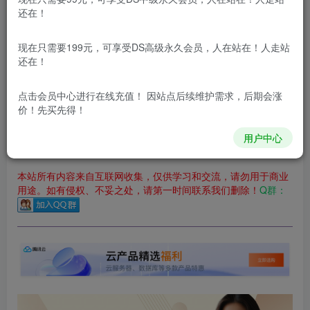
立即购买
还在！
您当前未登录！建议登陆后购买，可保存购买订单
现在只需要199元，可享受DS高级永久会员，人在站在！人走站
更新及时
极速下载
安全绿色
网盘下载
还在！
本站付费资源为网络虚拟产品，由于网络资源具有极快的可复制性，一
点击会员中心
进行在线充值！ 因站点后续维护需求，后期会涨
价！先买先得！
本站内容分为：
登录回复下载，
积分下载，
RMB下载，
积分下
载及登录回复下载，都为
免费资源，
积分只需签到就可以获
得！
用户中心
本站所有内容来自互联网收集，仅供学习和交流，请勿用于商业
用途。如有侵权、不妥之处，请第一时间联系我们删除！
Q群：