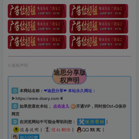
©
版权声明
迪思分享版
权声明
①
本网站名称：
❤迪思分享❤ 本站永久网址：
▶https://www.dsary.com◀
②
如果您喜欢本站，
点击这儿
开通VIP，同时按Ctrl+D保存
网页
③
在浏览网站中可能会帮助到您：
|
|
|
|