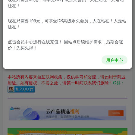
立即购买
还在！
您当前未登录！建议登陆后购买，可保存购买订单
现在只需要199元，可享受DS高级永久会员，人在站在！人走站
更新及时
极速下载
安全绿色
网盘下载
还在！
本站付费资源为网络虚拟产品，由于网络资源具有极快的可复制性，一
点击会员中心
进行在线充值！ 因站点后续维护需求，后期会涨
价！先买先得！
本站内容分为：
登录回复下载，
积分下载，
RMB下载，
积分下
载及登录回复下载，都为
免费资源，
积分只需签到就可以获
得！
用户中心
本站所有内容来自互联网收集，仅供学习和交流，请勿用于商业
用途。如有侵权、不妥之处，请第一时间联系我们删除！
Q群：