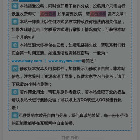
④
本站接受投稿，同时也开启了创作分成，投稿用户只需自行
设置收费即可！
点击查看
如果需要投稿，请
点击投稿
发布文章！
⑤
本站一律禁止以任何方式发布或转载任何违法的相关信息，
如果发现请点击上方联系方式进行举报！情况如实，可获得本站
一个月的VIP
⑥
本站资源大多存储在云盘，如发现链接失效，请联系我们我
们会第一时间更新。如遇压缩包需解压密码，一般为：
www.dsary.com 丨 www.syymw.com
请知悉！
⑦
修改版本安卓及电脑软件，加群提示为修改者自留，
非本站
信息
，注意鉴别！资源来源于网络，仅供大家学习与参考，请于
下载后24小时内删除；
⑧
若作商业用途，请联系原作者授权，若本站侵犯了您的权益
请联系站长进行删除处理；可联系上方QQ或进入QQ群进行反
馈！
⑨
互联网的本质是自由与分享，我们真诚的希望，每一份有价值
的正能量能够在互联网中自由传播。
THE END