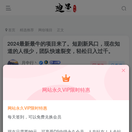
首页
精选推荐
网创项目
正文
2024最新最牛的项目来了。短剧新风口，现在知
道的人很少，团队快速裂变，轻松日入过千。
月中行丶
关注
私信
10月9日发布
0
55
7
付费资源
已售 96
网站永久VIP限时特惠
2024最新最牛的项目来了。短剧新风口，现在知道的人很少，团队快速裂变，轻松日入过千。
此内容为付费资源，请付费后查看
1.99
网站永久VIP限时特惠
限时特惠
199
￥
￥
每天签到，可以免费兑换会员
免费
免费
DS中级会员
DS高级会员
现在只需要99元，可享受DS中级永久会员，人在站在！人走站