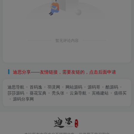
暂无评论内容
迪思分享——友情链接，需要友链的，点击后面申请
迪思导航
首码逸
羽灵网
网站源码
源码哥
酷源码
莎莎源码
葵花宝典
秃头张
云枭导航
宾格建站
值得买
源码分享网