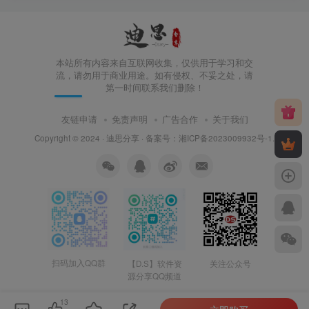
本站所有内容来自互联网收集，仅供用于学习和交
流，请勿用于商业用途。如有侵权、不妥之处，请
第一时间联系我们删除！
友链申请
免责声明
广告合作
关于我们
Copyright © 2024 ·
迪思分享
· 备案号：
湘ICP备2023009932号-1
.
扫码加入QQ群
【D.S】软件资
关注公众号
源分享QQ频道
13