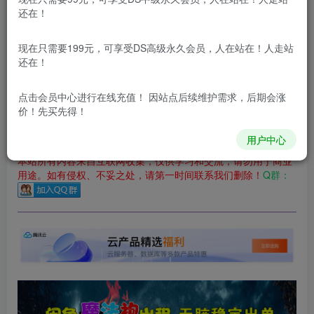
还在！
您当前未登录！建议登陆后购买，可保存购买订单
更新及时
极速下载
安全绿色
网盘下载
现在只需要199元，可享受DS高级永久会员，人在站在！人走站
还在！
本站付费资源为网络虚拟产品，由于网络资源具有极快的可复制性，一
本站内容分为：
登录回复下载，
积分下载，
RMB下载，
积分下
点击会员中心
进行在线充值！ 因站点后续维护需求，后期会涨
载及登录回复下载，都为
免费资源，
积分只需签到就可以获
价！先买先得！
得！
用户中心
本站所有内容来自互联网收集，仅供学习和交流，请勿用于商业
用途。如有侵权、不妥之处，请第一时间联系我们删除！
Q群：