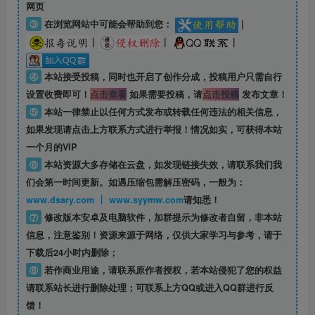
网页
③
在浏览网站中可能会帮助到您：
|
|
|
|
④
本站接受投稿，同时也开启了创作分成，投稿用户只需自行
设置收费即可！
点击查看
如果需要投稿，请
点击投稿
发布文章！
⑤
本站一律禁止以任何方式发布或转载任何违法的相关信息，
如果发现请点击上方联系方式进行举报！情况如实，可获得本站
一个月的VIP
⑥
本站资源大多存储在云盘，如发现链接失效，请联系我们我
们会第一时间更新。如遇压缩包需解压密码，一般为：
www.dsary.com 丨 www.syymw.com
请知悉！
⑦
修改版本安卓及电脑软件，加群提示为修改者自留，
非本站
信息
，注意鉴别！资源来源于网络，仅供大家学习与参考，请于
下载后24小时内删除；
⑧
若作商业用途，请联系原作者授权，若本站侵犯了您的权益
请联系站长进行删除处理；可联系上方QQ或进入QQ群进行反
馈！