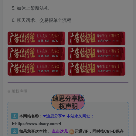
如休上架魔法袍
聊天话术、交易报单全流程
©
版权声明
迪思分享版
权声明
①
本网站名称：
❤迪思分享❤ 本站永久网址：
▶https://www.dsary.com◀
②
如果您喜欢本站，
点击这儿
开通VIP，同时按Ctrl+D保存