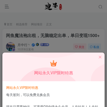
首页
精选推荐
网创项目
正文
闲鱼魔法袍出租，无脑稳定出单，单日变现1500+
月中行丶
关注
私信
10月9日发布
0
43
13
付费资源
已售 128
闲鱼魔法袍出租，无脑稳定出单，单日变现1500+
网站永久VIP限时特惠
此内容为付费资源，请付费后查看
1.99
限时特惠
199
￥
￥
网站永久VIP限时特惠
免费
免费
DS中级会员
DS高级会员
每天签到，可以免费兑换会员
立即购买
现在只需要99元，可享受DS中级永久会员，人在站在！人走站