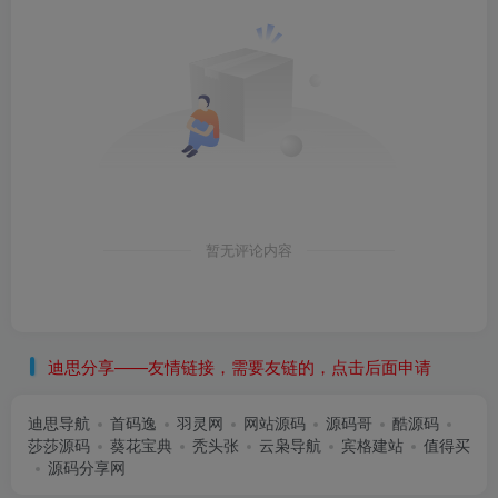
暂无评论内容
迪思分享——友情链接，需要友链的，点击后面申请
迪思导航
首码逸
羽灵网
网站源码
源码哥
酷源码
莎莎源码
葵花宝典
秃头张
云枭导航
宾格建站
值得买
源码分享网