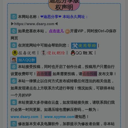
权声明
①
本网站名称：
❤迪思分享❤ 本站永久网址：
▶https://www.dsary.com◀
②
如果您喜欢本站，
点击这儿
开通VIP，同时按Ctrl+D保存
网页
③
在浏览网站中可能会帮助到您：
|
|
|
|
④
本站接受投稿，同时也开启了创作分成，投稿用户只需自行
设置收费即可！
点击查看
如果需要投稿，请
点击投稿
发布文章！
⑤
本站一律禁止以任何方式发布或转载任何违法的相关信息，
如果发现请点击上方联系方式进行举报！情况如实，可获得本站
一个月的VIP
⑥
本站资源大多存储在云盘，如发现链接失效，请联系我们我
们会第一时间更新。如遇压缩包需解压密码，一般为：
www.dsary.com 丨 www.syymw.com
请知悉！
⑦
修改版本安卓及电脑软件，加群提示为修改者自留，
非本站