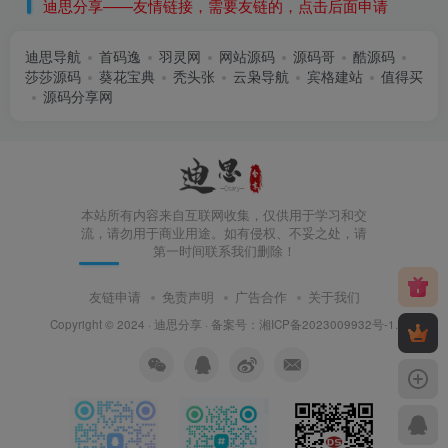
迪思分享——友情链接，需要友链的，点击后面申请
迪思导航
首码逸
羽灵网
网站源码
源码哥
酷源码
莎莎源码
葵花宝典
秃头张
云枭导航
宾格建站
值得买
源码分享网
本站所有内容来自互联网收集，仅供用于学习和交
流，请勿用于商业用途。如有侵权、不妥之处，请
第一时间联系我们删除！
友链申请
免责声明
广告合作
关于我们
Copyright © 2024 ·
迪思分享
· 备案号：
湘ICP备2023009932号-1
.