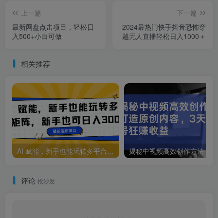
上一篇
下一篇
最新网盘点击项目，轻松日
2024最热门快手抖音恐怖穿
入500+小白可做
越无人直播轻松日入1000＋
相关推荐
AI 赋能，新手也能玩转多平台矩阵，新手也可日入300+
揭秘
评论
抢沙发