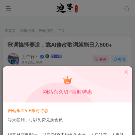
首页
精选推荐
网创项目
正文
歌词搞怪赛道，靠AI修改歌词就能日入500+
月中行丶
关注
私信
9月23日更新
0
33
6
付费资源
已售 140
歌词搞怪赛道，靠AI修改歌词就能日入500+
网站永久VIP限时特惠
此内容为付费资源，请付费后查看
1.99
限时特惠
199
￥
￥
网站永久VIP限时特惠
免费
免费
DS中级会员
DS高级会员
每天签到，可以免费兑换会员
立即购买
现在只需要99元，可享受DS中级永久会员，人在站在！人走站