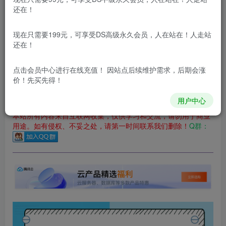
还在！
您当前未登录！建议登陆后购买，可保存购买订单
更新及时
极速下载
安全绿色
网盘下载
现在只需要199元，可享受DS高级永久会员，人在站在！人走站
还在！
本站付费资源为网络虚拟产品，由于网络资源具有极快的可复制性，一
本站内容分为：
登录回复下载，
积分下载，
RMB下载，
积分下
点击会员中心
进行在线充值！ 因站点后续维护需求，后期会涨
载及登录回复下载，都为
免费资源，
积分只需签到就可以获
价！先买先得！
得！
用户中心
本站所有内容来自互联网收集，仅供学习和交流，请勿用于商业
用途。如有侵权、不妥之处，请第一时间联系我们删除！
Q群：