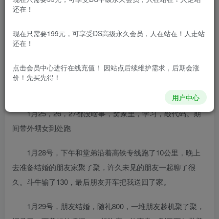
还在！
1月24号，计划下午回家，起的比较早，彻底把家当收
拾好，然后把房间打扫了一下。带着行李，出门跟着朋友去
现在只需要199元，可享受DS高级永久会员，人在站在！人走站
还在！
家具市场逛了一圈，路上晕车了，人都麻了。大概中午又回
来了，一起吃了一碗粉，之后踏上了回家的路。朋友开车我
点击会员中心
进行在线充值！ 因站点后续维护需求，后期会涨
坐车，怕晕车趴了一路，下午4点多到家，一家人聚一起吃了
价！先买先得！
顿饭，拉家常到晚上10点多，然后洗澡睡觉了。
用户中心
1月25，26，27都没啥事，窝家里，学习，敲代码。期
间带外甥女到处跑
1月28号，下午和堂弟沿着高铁专线跑了10公里，晚上
去准备结婚的朋友家聚了聚，许久未见的朋友一起聊了很
久。斗牛输了130，最后朋友开车把我送回了家。
1月29号，朋友结婚，随礼800，一堆朋友趁机聚了聚，