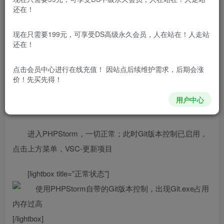
[h1]问题描述[/h1]
还在！
今天发现使用PHPstorm自带的Git操作，Git会占用很高
现在只需要199元，可享受DS高级永久会员，人在站在！人走站
的内存，而禁用之后，使用终端操作，Git基本不占内存…
还在！
这应该是一直存在的问题，以前没有发现，虽然启用了
点击会员中心
进行在线充值！ 因站点后续维护需求，后期会涨
价！先买先得！
自带的Git版本控制功能，但实际上一直用的命令行…
用户中心
[h1]场景复现[/h1]
进入PHPStorm，一切正常；此时Git版本控制已启用，
点击上方菜单，VSC-更新项目
[lightbox title=”正常状态”]
[/lightbox]