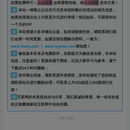
设置收费即可！
点击查看
如果需要投稿，请
点击投稿
发布文章！
⑤
本站一律禁止以任何方式发布或转载任何违法的相关信息，
如果发现请点击上方联系方式进行举报！情况如实，可获得本站
一个月的VIP
⑥
本站资源大多存储在云盘，如发现链接失效，请联系我们我
们会第一时间更新。如遇压缩包需解压密码，一般为：
www.dsary.com 丨 www.syymw.com
请知悉！
⑦
修改版本安卓及电脑软件，加群提示为修改者自留，
非本站
信息
，注意鉴别！资源来源于网络，仅供大家学习与参考，请于
下载后24小时内删除；
⑧
若作商业用途，请联系原作者授权，若本站侵犯了您的权益
请联系站长进行删除处理；可联系上方QQ或进入QQ群进行反
馈！
⑨
互联网的本质是自由与分享，我们真诚的希望，每一份有价值
的正能量能够在互联网中自由传播。
THE END