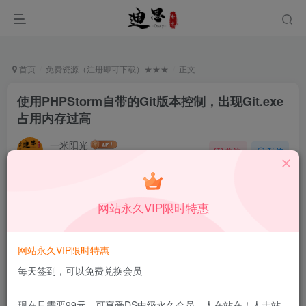
首页
免费资源（注册即可下载）★★★
正文
使用PHPStorm自带的Git版本控制，出现Git.exe
占用内存过高
一米阳光
关注
私信
6月15日发布
0
28
5
本站所有内容来自互联网收集，仅供学习和交流，请勿用于商业
网站永久VIP限时特惠
用途。如有侵权、不妥之处，请第一时间联系我们删除！
Q群：
网站永久VIP限时特惠
每天签到，可以免费兑换会员
现在只需要99元，可享受DS中级永久会员，人在站在！人走站