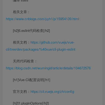
相关文章：
https://www.cnblogs.com/yyh1/p/15954139.html
[h2]6.eslint代码检查[/h2]
相关文档：
https://github.com/vuejs/vue-
cli/tree/dev/packages/%40vue/cli-plugin-eslint
关闭代码检查：
https://blog.csdn.net/wumingid/article/details/104672576
[h1]Vue-Cli配置说明[/h1]
官方文档：
https://cli.vuejs.org/zh/config
[h2]1.pluginOptions[/h2]