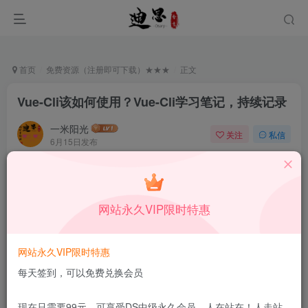
首页
免费资源（注册即可下载）★★★
正文
Vue-Cli该如何使用？Vue-Cli学习笔记，持续记录
一米阳光
关注
私信
6月15日发布
0
70
14
本站所有内容来自互联网收集，仅供学习和交流，请勿用于商业
用途。如有侵权、不妥之处，请第一时间联系我们删除！
Q群：
网站永久VIP限时特惠
网站永久VIP限时特惠
每天签到，可以免费兑换会员
[h1]Vue-cli学习记录[/h1]
现在只需要99元，可享受DS中级永久会员，人在站在！人走站