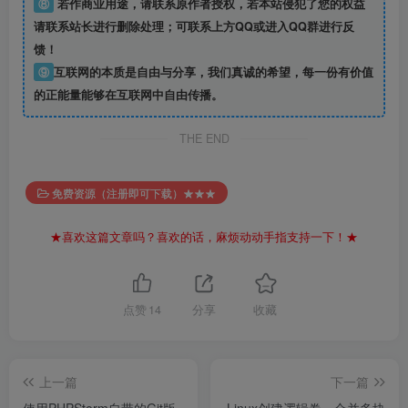
⑧
若作商业用途，请联系原作者授权，若本站侵犯了您的权益
请联系站长进行删除处理；可联系上方QQ或进入QQ群进行反
馈！
⑨
互联网的本质是自由与分享，我们真诚的希望，每一份有价值
的正能量能够在互联网中自由传播。
THE END
免费资源（注册即可下载）★★★
★喜欢这篇文章吗？喜欢的话，麻烦动动手指支持一下！★
点赞
14
分享
收藏
上一篇
下一篇
使用PHPStorm自带的Git版
Linux创建逻辑卷，合并多块