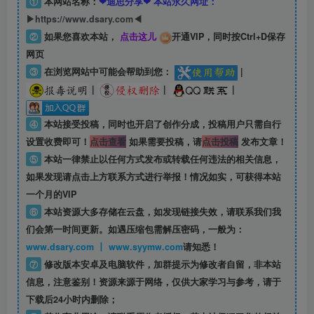
①
本网站名称：
❤迪思分享❤ 本站永久网址：
▶https://www.dsary.com◀
②
如果您喜欢本站，
点击这儿
开通VIP，同时按Ctrl+D保存
网页
③
在浏览网站中可能会帮助到您：
|
|
|
|
④
本站接受投稿，同时也开启了创作分成，投稿用户只需自行
设置收费即可！
点击查看
如果需要投稿，请
点击投稿
发布文章！
⑤
本站一律禁止以任何方式发布或转载任何违法的相关信息，
如果发现请点击上方联系方式进行举报！情况如实，可获得本站
一个月的VIP
⑥
本站资源大多存储在云盘，如发现链接失效，请联系我们我
们会第一时间更新。如遇压缩包需解压密码，一般为：
www.dsary.com 丨 www.syymw.com
请知悉！
⑦
修改版本安卓及电脑软件，加群提示为修改者自留，
非本站
信息
，注意鉴别！资源来源于网络，仅供大家学习与参考，请于
下载后24小时内删除；