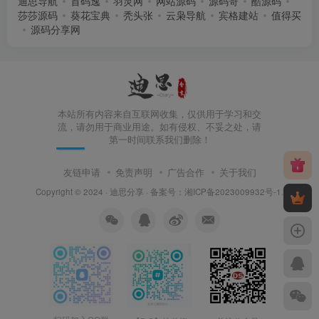
迪思导航
首码逸
羽灵网
网站源码
源码哥
酷源码
莎莎源码
葵花宝典
秃头张
云枭导航
宾格建站
值得买
源码分享网
本站所有内容来自互联网收集，仅供用于学习和交
流，请勿用于商业用途。如有侵权、不妥之处，请
第一时间联系我们删除！
友链申请
免责声明
广告合作
关于我们
Copyright © 2024 ·
迪思分享
· 备案号：
湘ICP备2023009932号-1
.