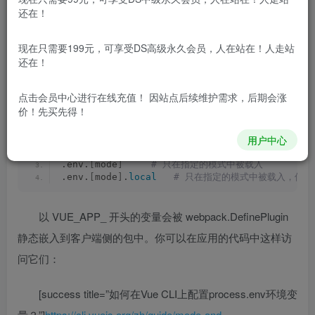
还在！
[h2]1.模式和环境变量[/h2]
现在只需要199元，可享受DS高级永久会员，人在站在！人走站
修改.Env环境变量文件之后，需要重新运行server才会
还在！
生效。环境变量通过process.ENV访问。可以在项目根目录
点击会员中心
进行在线充值！ 因站点后续维护需求，后期会涨
中放置下列文件来指定环境变量：
价！先买先得！
用户中心
.env           
 # 在所有的环境中被载入
.local         
 # 在所有的环境中被载入，但会被 git
.env.
[
mode
]
 # 只在指定的模式中被载入
.env.
[
mode
]
.
local
 # 只在指定的模式中被载入，但会被
以 VUE_APP_ 开头的变量会被 webpack.DefinePlugin
静态嵌入到客户端侧的包中。你可以在应用的代码中这样访
问它们：
[success title=”如何在Vue CLI上配置process.env环境变
量？”]
https://cli.vuejs.org/zh/guide/mode-and-