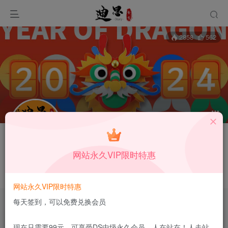
2858
562
关注
私信
网站永久VIP限时特惠
一米阳光
这家伙很懒，什么都没有写...
网站永久VIP限时特惠
每天签到，可以免费兑换会员
文章
57
收藏
0
评论
0
粉丝
0
现在只需要99元，可享受DS中级永久会员，人在站在！人走站