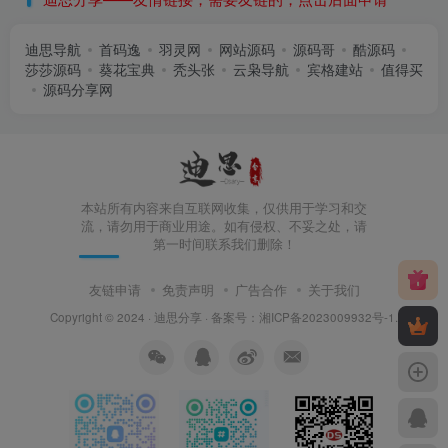
迪思导航
首码逸
羽灵网
网站源码
源码哥
酷源码
莎莎源码
葵花宝典
秃头张
云枭导航
宾格建站
值得买
源码分享网
本站所有内容来自互联网收集，仅供用于学习和交
流，请勿用于商业用途。如有侵权、不妥之处，请
第一时间联系我们删除！
友链申请
免责声明
广告合作
关于我们
Copyright © 2024 ·
迪思分享
· 备案号：
湘ICP备2023009932号-1
.