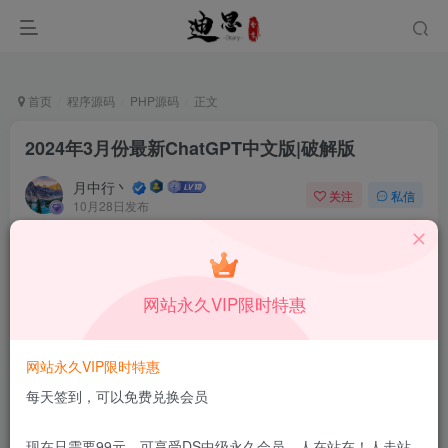
首页
程序源码
PHP源码
正文
2024年3月份最新ChatGPT中文版|破解版
月中行丶
关注
私信
10月28日发布
0
2.2W+
6
付费资源
已售 143
2024年3月份最新ChatGPT中文版|破解版
网站永久VIP限时特惠
此内容为付费资源，请付费后查看
30
积分
网站永久VIP限时特惠
15
5
DS中级会员
DS高级会员
每天签到，可以免费兑换会员
登录购买
现在只需要99元，可享受DS中级永久会员，人在站在！人走站