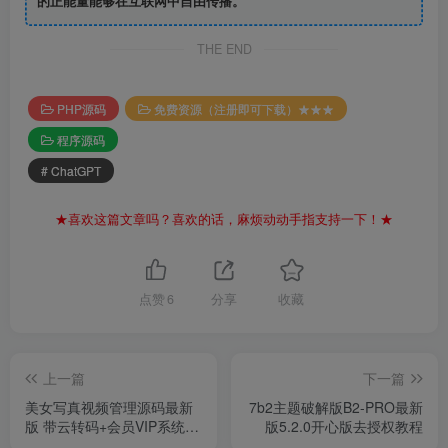
的正能量能够在互联网中自由传播。
THE END
PHP源码
免费资源（注册即可下载）★★★
程序源码
# ChatGPT
★喜欢这篇文章吗？喜欢的话，麻烦动动手指支持一下！★
点赞
6
分享
收藏
上一篇
下一篇
美女写真视频管理源码最新
7b2主题破解版B2-PRO最新
版 带云转码+会员VIP系统|
版5.2.0开心版去授权教程
支持一键采集+代理系统