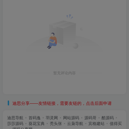
暂无评论内容
迪思分享——友情链接，需要友链的，点击后面申请
迪思导航
首码逸
羽灵网
网站源码
源码哥
酷源码
莎莎源码
葵花宝典
秃头张
云枭导航
宾格建站
值得买
源码分享网