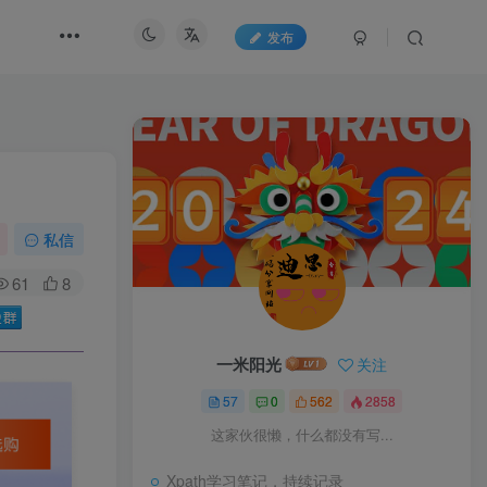
发布
私信
61
8
一米阳光
关注
57
0
562
2858
这家伙很懒，什么都没有写...
Xpath学习笔记，持续记录