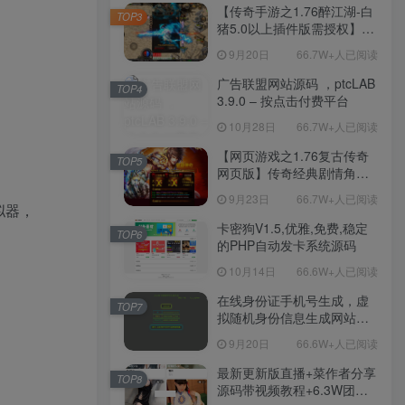
程-新版多功能GM网页后台
【传奇手游之1.76醉江湖-白
TOP3
工具-安卓苹果IOS双端版
猪5.0以上插件版需授权】三
本！
职业复古特色战神引擎传奇
9月20日
66.7W+人已阅读
手游-Win服务端源码视频架
设教程-新版GM多功能网页
广告联盟网站源码 ，ptcLAB
TOP4
授权物品后台-九层妖塔-法宠
3.9.0 – 按点击付费平台
系统-历练殿堂-尸家重地-GM
10月28日
66.7W+人已阅读
直冲网页后台-安卓苹果IOS
双端版本！
【网页游戏之1.76复古传奇
TOP5
网页版】传奇经典剧情角色
扮演网页游戏-一键单机-打包
9月23日
66.7W+人已阅读
Win服务端源码视频架设教
拟器，
程！
卡密狗V1.5,优雅,免费,稳定
TOP6
的PHP自动发卡系统源码
10月14日
66.6W+人已阅读
在线身份证手机号生成，虚
TOP7
拟随机身份信息生成网站源
码
9月20日
66.6W+人已阅读
最新更新版直播+菜作者分享
TOP8
源码带视频教程+6.3W团购