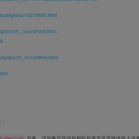
/kuangke/p/14278565.html
rg/doc/zh_cn/android.html
、
69
org/doc/zh_cn/runtime.html
=594
)
；
对象，该对象可提供对相机和麦克风等媒体输入设
diaDevices