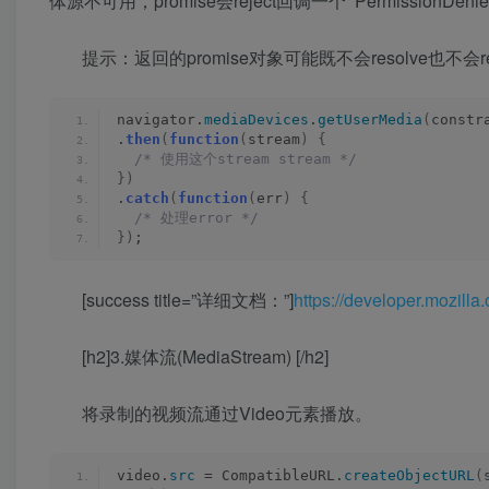
体源不可用，promise会reject回调一个 PermissionDeniedErr
提示：返回的promise对象可能既不会resolve也不
navigator.
mediaDevices
.
getUserMedia
(
constr
.
then
(
function
(
stream
)
{
/* 使用这个stream stream */
})
.
catch
(
function
(
err
)
{
/* 处理error */
})
;
[success title=”详细文档：”]
https://developer.mozil
[h2]3.媒体流(MediaStream) [/h2]
将录制的视频流通过Video元素播放。
video.
src
 = CompatibleURL.
createObjectURL
(