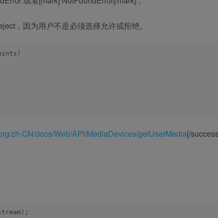
or 或者[mark] NotFoundError[/mark] 。
会reject，因为用户不是必须选择允许或拒绝。
aints
)
la.org/zh-CN/docs/Web/API/MediaDevices/getUserMedia
[/success
stream
)
;