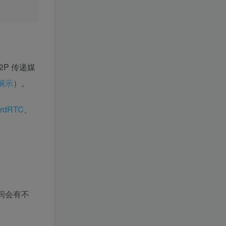
P2P 传递媒
演示
）。
cordRTC
、
览器间会有不