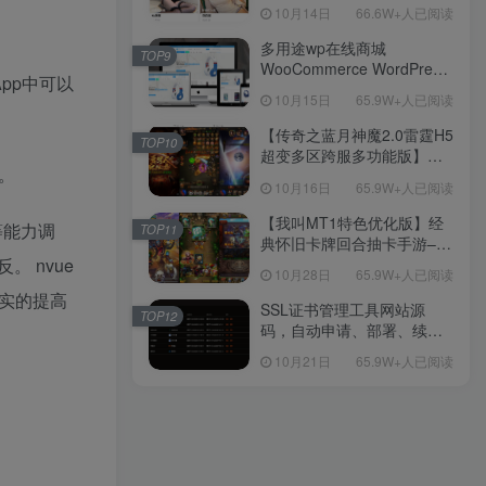
新后台带游戏设置版本源码
10月14日
66.6W+人已阅读
【源码+教程】
多用途wp在线商城
TOP9
WooCommerce WordPress
App中可以
主题
10月15日
65.9W+人已阅读
【传奇之蓝月神魔2.0雷霆H5
TOP10
超变多区跨服多功能版】三
e。
网H5全网通传奇手游-最新整
10月16日
65.9W+人已阅读
理单机一键即玩镜像端-打包
Linux服务端源码-视频架设
【我叫MT1特色优化版】经
等能力调
TOP11
教程
典怀旧卡牌回合抽卡手游–打
包Linux服务端源码视频架设
 nvue
10月28日
65.9W+人已阅读
教程-多功能GM后台工具-网
切实的提高
页注册-安卓版本！
SSL证书管理工具网站源
TOP12
码，自动申请、部署、续期
网站证书
10月21日
65.9W+人已阅读