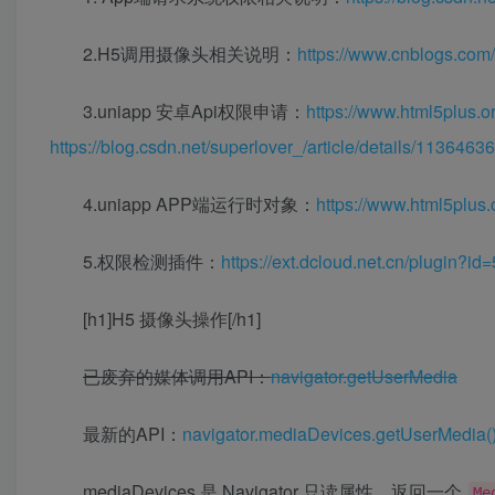
2.H5调用摄像头相关说明：
https://www.cnblogs.com
3.uniapp 安卓Api权限申请：
https://www.html5plus.o
https://blog.csdn.net/superlover_/article/details/1136463
4.uniapp APP端运行时对象：
https://www.html5plus.
5.权限检测插件：
https://ext.dcloud.net.cn/plugin?id
[h1]H5 摄像头操作[/h1]
已废弃的媒体调用API：
navigator.getUserMedia
最新的API：
navigator.mediaDevices.getUserMedia(
mediaDevices 是 Navigator 只读属性，返回一个
Me