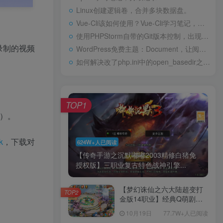
Linux创建逻辑卷，合并多块数据盘。
Vue-Cli该如何使用？Vue-Cli学习笔记，持续记录
使用PHPStorm自带的Git版本控制，出现Git.exe占用内存过高
录制的视频
WordPress免费主题：Document，让阅读变得更加方便
如何解决改了php.ini中的open_basedir之后仍然报open_basedir restriction错误的问题？
TOP1
m）。
k
，下载对
624W+人已阅读
【传奇手游之沉默嘟嘟2003精修白猪免
授权版】三职业复古特色战神引擎...
【梦幻诛仙之六大陆超变打
TOP2
金版14职业】经典Q萌剧情
回合手游-一键镜像-打包
10月19日
77.7W+人已阅读
Linux服务端源码视频架设教