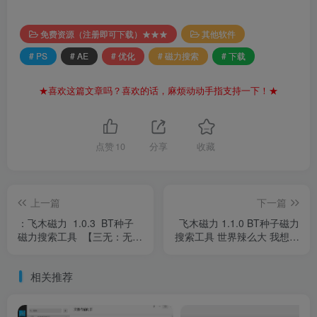
免费资源（注册即可下载）★★★
其他软件
# PS
# AE
# 优化
# 磁力搜索
# 下载
★喜欢这篇文章吗？喜欢的话，麻烦动动手指支持一下！★
点赞
10
分享
收藏
上一篇
下一篇
：飞木磁力 1.0.3 BT种子
飞木磁力 1.1.0 BT种子磁力
磁力搜索工具 【三无：无广
搜索工具 世界辣么大 我想看
告，无限制，无需手机权
一看
限】
相关推荐