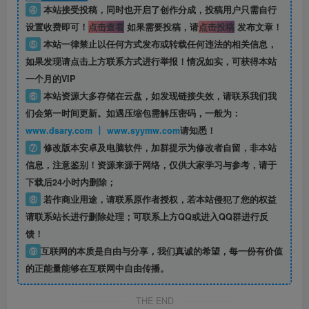
④
本站接受投稿，同时也开启了创作分成，投稿用户只需自行
设置收费即可！
点击查看
如果需要投稿，请
点击投稿
发布文章！
⑤
本站一律禁止以任何方式发布或转载任何违法的相关信息，
如果发现请点击上方联系方式进行举报！情况如实，可获得本站
一个月的VIP
⑥
本站资源大多存储在云盘，如发现链接失效，请联系我们我
们会第一时间更新。如遇压缩包需解压密码，一般为：
www.dsary.com 丨 www.syymw.com
请知悉！
⑦
修改版本安卓及电脑软件，加群提示为修改者自留，
非本站
信息
，注意鉴别！资源来源于网络，仅供大家学习与参考，请于
下载后24小时内删除；
⑧
若作商业用途，请联系原作者授权，若本站侵犯了您的权益
请联系站长进行删除处理；可联系上方QQ或进入QQ群进行反
馈！
⑨
互联网的本质是自由与分享，我们真诚的希望，每一份有价值
的正能量能够在互联网中自由传播。
THE END