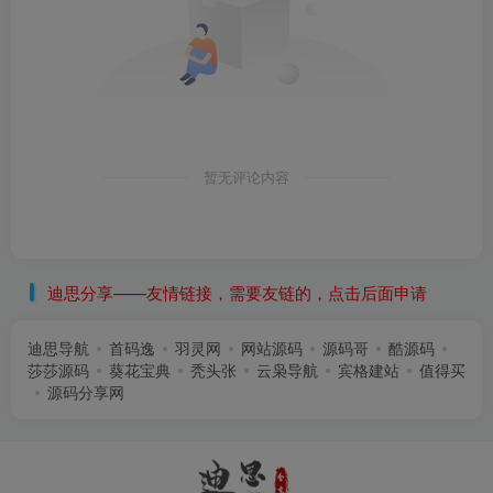
暂无评论内容
迪思分享——友情链接，需要友链的，点击后面申请
迪思导航
首码逸
羽灵网
网站源码
源码哥
酷源码
莎莎源码
葵花宝典
秃头张
云枭导航
宾格建站
值得买
源码分享网