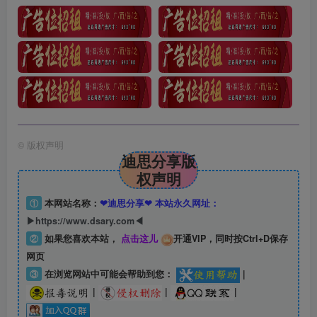
©
版权声明
迪思分享版
权声明
①
本网站名称：
❤迪思分享❤ 本站永久网址：
▶https://www.dsary.com◀
②
如果您喜欢本站，
点击这儿
开通VIP，同时按Ctrl+D保存
网页
③
在浏览网站中可能会帮助到您：
|
|
|
|