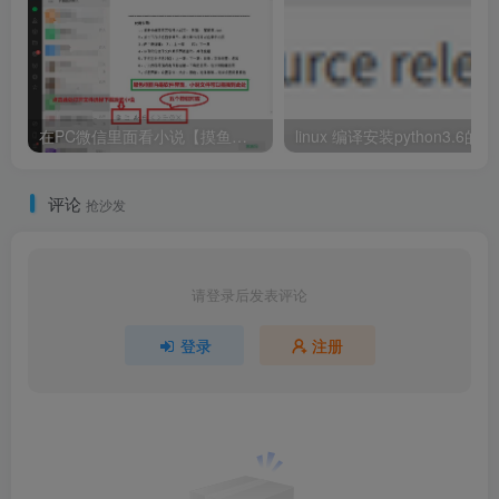
在PC微信里面看小说【摸鱼小工具】V2.0
linux
评论
抢沙发
请登录后发表评论
登录
注册