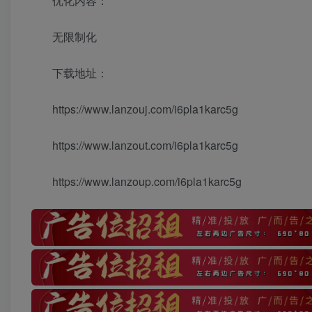
优化内容：
无限制化
下载地址：
https://www.lanzouj.com/i6pla1karc5g
https://www.lanzout.com/i6pla1karc5g
https://www.lanzoup.com/i6pla1karc5g