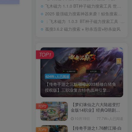
飞木磁力 1.1.0 BT种子磁力搜索工具 世界辣么大 我想看一看
2025 最强磁力搜索神器来袭！鲸鱼搜索，你的资源宝库一键开启V25.06.13.23
：飞木磁力 1.0.3 BT种子磁力搜索工具 【三无：无广告，无限制，无需手机权限】
孤搜3.6.2 磁力搜索 ※ 秒杀迅雷※秒杀旋风
TOP1
624W+人已阅读
【传奇手游之沉默嘟嘟2003精修白猪免
授权版】三职业复古特色战神引擎...
【梦幻诛仙之六大陆超变打
TOP2
金版14职业】经典Q萌剧情
回合手游-一键镜像-打包
10月19日
77.7W+人已阅读
Linux服务端源码视频架设教
程-新版多功能GM网页后台
【传奇手游之1.76醉江湖-白
TOP3