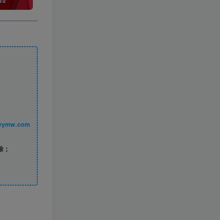
丨 www.syymw.com
除；