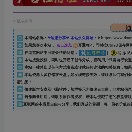
©
版权声明
迪
①
本网站名称：
❤迪思分享❤ 本站永久网址：
▶https://www.dsa
②
如果您喜欢本站，
点击这儿
开通VIP，同时按Ctrl+D保存网
③
在浏览网站中可能会帮助到您：
|
④
本站接受投稿，同时也开启了创作分成，投稿用户只需自行设置
⑤
本站一律禁止以任何方式发布或转载任何违法的相关信息，如果
⑥
本站资源大多存储在云盘，如发现链接失效，请联系我们我们会
请知悉！
⑦
修改版本安卓及电脑软件，加群提示为修改者自留，
非本站信息
⑧
若作商业用途，请联系原作者授权，若本站侵犯了您的权益请联
⑨
互联网的本质是自由与分享，我们真诚的希望，每一份有价值的