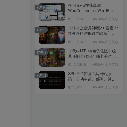
多用途wp在线商城
TOP9
WooCommerce WordPress
主题
10月15日
65.9W+人已阅读
【传奇之蓝月神魔2.0雷霆H5
TOP10
超变多区跨服多功能版】三
网H5全网通传奇手游-最新整
10月16日
65.9W+人已阅读
理单机一键即玩镜像端-打包
Linux服务端源码-视频架设
【我叫MT1特色优化版】经
TOP11
教程
典怀旧卡牌回合抽卡手游–打
包Linux服务端源码视频架设
10月28日
65.9W+人已阅读
教程-多功能GM后台工具-网
页注册-安卓版本！
SSL证书管理工具网站源
TOP12
码，自动申请、部署、续期
网站证书
10月21日
65.9W+人已阅读