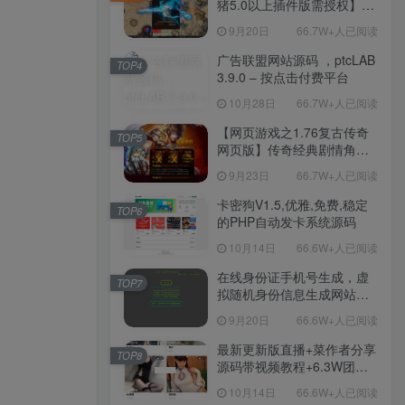
工具-安卓苹果IOS双端版
猪5.0以上插件版需授权】三
本！
职业复古特色战神引擎传奇
9月20日
66.7W+人已阅读
手游-Win服务端源码视频架
设教程-新版GM多功能网页
广告联盟网站源码 ，ptcLAB
TOP4
授权物品后台-九层妖塔-法宠
3.9.0 – 按点击付费平台
系统-历练殿堂-尸家重地-GM
10月28日
66.7W+人已阅读
直冲网页后台-安卓苹果IOS
双端版本！
【网页游戏之1.76复古传奇
TOP5
网页版】传奇经典剧情角色
扮演网页游戏-一键单机-打包
9月23日
66.7W+人已阅读
Win服务端源码视频架设教
程！
卡密狗V1.5,优雅,免费,稳定
TOP6
的PHP自动发卡系统源码
10月14日
66.6W+人已阅读
在线身份证手机号生成，虚
TOP7
拟随机身份信息生成网站源
码
9月20日
66.6W+人已阅读
最新更新版直播+菜作者分享
TOP8
源码带视频教程+6.3W团购
新后台带游戏设置版本源码
10月14日
66.6W+人已阅读
【源码+教程】