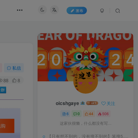
发布
私信
88
8
oicshgaye
关注
6
0
44
506
这家伙很懒，什么都没有写...
【只有想不到的，没有搜不到的】笨搜5.1.3 BT种子磁力搜索