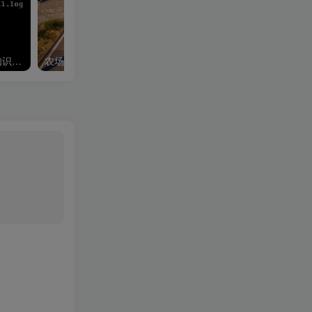
学习shell脚本之前的基础知识[图文]
农场沙盒游戏《模拟山羊3》v208081 联机版