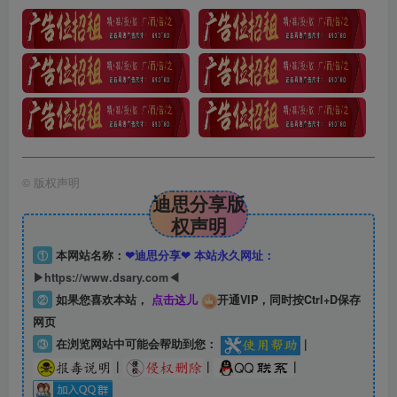
©
版权声明
迪思分享版
权声明
①
本网站名称：
❤迪思分享❤ 本站永久网址：
▶https://www.dsary.com◀
②
如果您喜欢本站，
点击这儿
开通VIP，同时按Ctrl+D保存
网页
③
在浏览网站中可能会帮助到您：
|
|
|
|