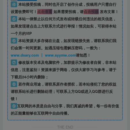
④
本站接受投稿，同时也开启了创作分成，投稿用户只需自行
设置收费即可！
点击查看
如果需要投稿，请
点击投稿
发布文章！
⑤
本站一律禁止以任何方式发布或转载任何违法的相关信息，
如果发现请点击上方联系方式进行举报！情况如实，可获得本站
一个月的VIP
⑥
本站资源大多存储在云盘，如发现链接失效，请联系我们我
们会第一时间更新。如遇压缩包需解压密码，一般为：
www.dsary.com 丨 www.syymw.com
请知悉！
⑦
修改版本安卓及电脑软件，加群提示为修改者自留，
非本站
信息
，注意鉴别！资源来源于网络，仅供大家学习与参考，请于
下载后24小时内删除；
⑧
若作商业用途，请联系原作者授权，若本站侵犯了您的权益
请联系站长进行删除处理；可联系上方QQ或进入QQ群进行反
馈！
⑨
互联网的本质是自由与分享，我们真诚的希望，每一份有价值
的正能量能够在互联网中自由传播。
THE END