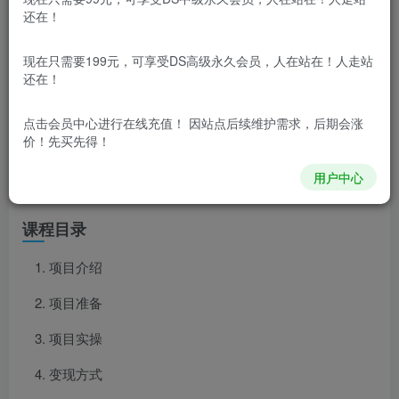
还在！
项目介绍
现在只需要199元，可享受DS高级永久会员，人在站在！人走站
这类视频涨粉速度非常快，变现收益速度也是杠杠的
还在！
今天教大家利用Ai制作3D动画片MV，用来提升视频的
点击会员中心
进行在线充值！ 因站点后续维护需求，后期会涨
价！先买先得！
播放量。
用户中心
直接上步骤
课程目录
项目介绍
项目准备
项目实操
变现方式