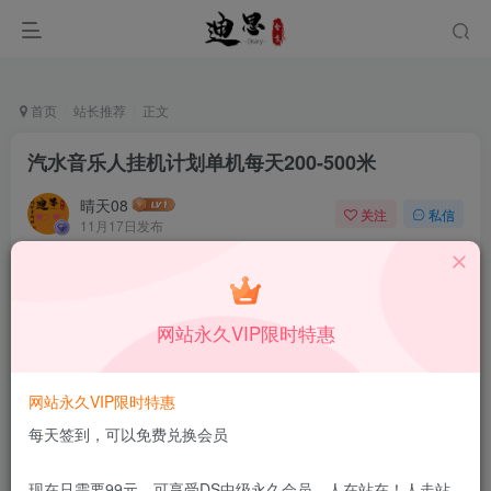
首页
站长推荐
正文
汽水音乐人挂机计划单机每天200-500米
晴天08
关注
私信
11月17日发布
0
68
9
本站所有内容来自互联网收集，仅供学习和交流，请勿用于商业
用途。如有侵权、不妥之处，请第一时间联系我们删除！
Q群：
网站永久VIP限时特惠
网站永久VIP限时特惠
每天签到，可以免费兑换会员
现在只需要99元，可享受DS中级永久会员，人在站在！人走站