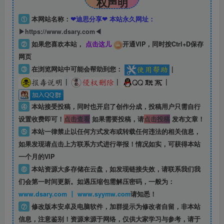
权声明
①
本网站名称：
❤迪思分享❤ 本站永久网址：
▶https://www.dsary.com◀
②
如果您喜欢本站，
点击这儿
开通VIP，同时按Ctrl+D保存
网页
③
在浏览网站中可能会帮助到您：
|
|
|
|
④
本站接受投稿，同时也开启了创作分成，投稿用户只需自行
设置收费即可！
点击查看
如果需要投稿，请
点击投稿
发布文章！
⑤
本站一律禁止以任何方式发布或转载任何违法的相关信息，
如果发现请点击上方联系方式进行举报！情况如实，可获得本站
一个月的VIP
⑥
本站资源大多存储在云盘，如发现链接失效，请联系我们我
们会第一时间更新。如遇压缩包需解压密码，一般为：
www.dsary.com 丨 www.syymw.com
请知悉！
⑦
修改版本安卓及电脑软件，加群提示为修改者自留，
非本站
信息
，注意鉴别！资源来源于网络，仅供大家学习与参考，请于