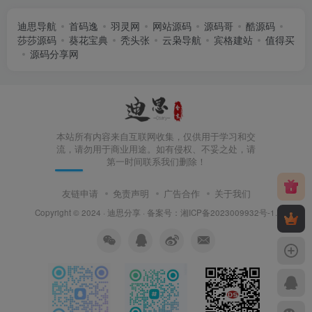
迪思导航
首码逸
羽灵网
网站源码
源码哥
酷源码
莎莎源码
葵花宝典
秃头张
云枭导航
宾格建站
值得买
源码分享网
本站所有内容来自互联网收集，仅供用于学习和交
流，请勿用于商业用途。如有侵权、不妥之处，请
第一时间联系我们删除！
友链申请
免责声明
广告合作
关于我们
Copyright © 2024 ·
迪思分享
· 备案号：
湘ICP备2023009932号-1
.