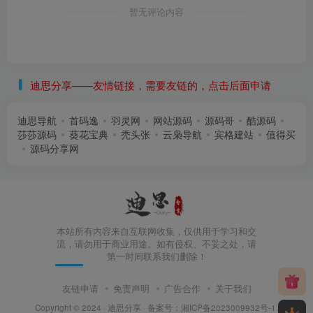
暂无评论内容
迪思分享——友情链接，需要友链的，点击后面申请
迪思导航
首码逸
羽灵网
网站源码
源码哥
酷源码
莎莎源码
葵花宝典
秃头张
云枭导航
宾格建站
值得买
源码分享网
本站所有内容来自互联网收集，仅供用于学习和交
流，请勿用于商业用途。如有侵权、不妥之处，请
第一时间联系我们删除！
友链申请
免责声明
广告合作
关于我们
Copyright © 2024 ·
迪思分享
· 备案号：
湘ICP备2023009932号-1
.