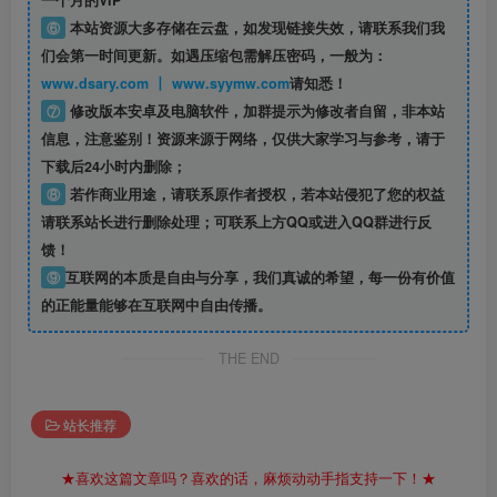
一个月的VIP
⑥
本站资源大多存储在云盘，如发现链接失效，请联系我们我
们会第一时间更新。如遇压缩包需解压密码，一般为：
www.dsary.com 丨 www.syymw.com
请知悉！
⑦
修改版本安卓及电脑软件，加群提示为修改者自留，
非本站
信息
，注意鉴别！资源来源于网络，仅供大家学习与参考，请于
下载后24小时内删除；
⑧
若作商业用途，请联系原作者授权，若本站侵犯了您的权益
请联系站长进行删除处理；可联系上方QQ或进入QQ群进行反
馈！
⑨
互联网的本质是自由与分享，我们真诚的希望，每一份有价值
的正能量能够在互联网中自由传播。
THE END
站长推荐
★喜欢这篇文章吗？喜欢的话，麻烦动动手指支持一下！★