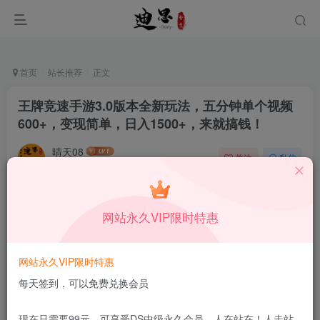
首页
站长推荐
正文
王牌竞速手游3.0版本全新玩法，五分钟单个视频
600+，变现简单，日入1500+，来就搞钱！
晴天08
关注
私信
11月22日发布
0
37
11
本站所有内容来自互联网收集，仅供学习和交流，请勿用于商业
网站永久VIP限时特惠
用途。如有侵权、不妥之处，请第一时间联系我们删除！
Q群：
网站永久VIP限时特惠
每天签到，可以免费兑换会员
现在只需要99元，可享受DS中级永久会员，人在站在！人走站