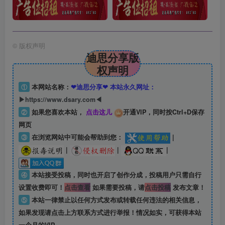
©
版权声明
迪思分享版
权声明
①
本网站名称：
❤迪思分享❤ 本站永久网址：
▶https://www.dsary.com◀
②
如果您喜欢本站，
点击这儿
开通VIP，同时按Ctrl+D保存
网页
③
在浏览网站中可能会帮助到您：
|
|
|
|
④
本站接受投稿，同时也开启了创作分成，投稿用户只需自行
设置收费即可！
点击查看
如果需要投稿，请
点击投稿
发布文章！
⑤
本站一律禁止以任何方式发布或转载任何违法的相关信息，
如果发现请点击上方联系方式进行举报！情况如实，可获得本站