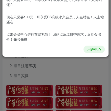
还在！
项目介绍
现在只需要199元，可享受DS高级永久会员，人在站在！人走站
还在！
王牌竞速手游3.0版本全新玩法，五分钟单个视频600+，
变现简单，日入1500+，来就搞钱！
点击会员中心
进行在线充值！ 因站点后续维护需求，后期会涨
价！先买先得！
课程目录
用户中心
项目逻辑
项目注意事项
项目实操