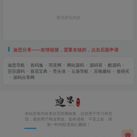
暂无评论内容
迪思分享——友情链接，需要友链的，点击后面申请
迪思导航
首码逸
羽灵网
网站源码
源码哥
酷源码
莎莎源码
葵花宝典
秃头张
云枭导航
宾格建站
值得买
源码分享网
本站所有内容来自互联网收集，仅供用于学习和交
流，请勿用于商业用途。如有侵权、不妥之处，请
第一时间联系我们删除！