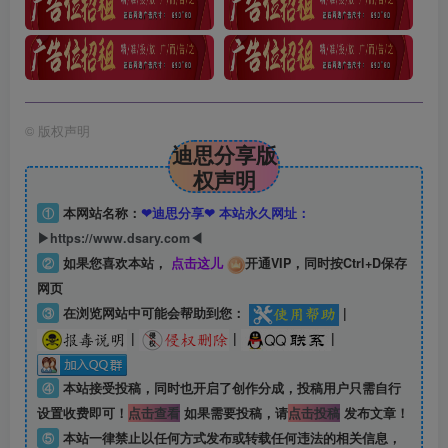
©
版权声明
迪思分享版
权声明
①
本网站名称：
❤迪思分享❤ 本站永久网址：
▶https://www.dsary.com◀
②
如果您喜欢本站，
点击这儿
开通VIP，同时按Ctrl+D保存
网页
③
在浏览网站中可能会帮助到您：
|
|
|
|
④
本站接受投稿，同时也开启了创作分成，投稿用户只需自行
设置收费即可！
点击查看
如果需要投稿，请
点击投稿
发布文章！
⑤
本站一律禁止以任何方式发布或转载任何违法的相关信息，