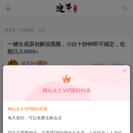
首页
站长推荐
正文
一键生成原创解说视频，小白十秒钟即可搞定，也
能日入3000+
晴天08
关注
私信
11月17日发布
0
47
13
本站所有内容来自互联网收集，仅供学习和交流，请勿用于商业
网站永久VIP限时特惠
用途。如有侵权、不妥之处，请第一时间联系我们删除！
Q群：
网站永久VIP限时特惠
每天签到，可以免费兑换会员
现在只需要99元，可享受DS中级永久会员，人在站在！人走站