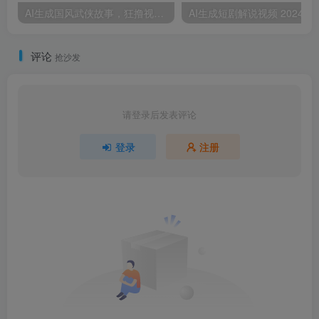
AI生成国风武侠故事，狂撸视频分成收益，轻松日入500+
AI生成短剧解说视频 2024最新蓝海项
评论
抢沙发
请登录后发表评论
登录
注册