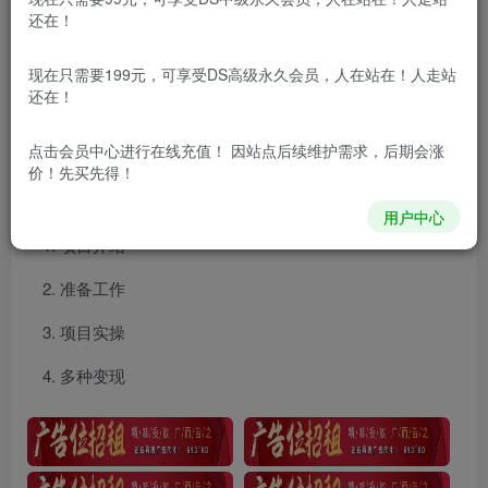
还在！
项目介绍
现在只需要199元，可享受DS高级永久会员，人在站在！人走站
还在！
一键生成原创解说视频，小白十秒钟即可搞定，也能日
入3000+
点击会员中心
进行在线充值！ 因站点后续维护需求，后期会涨
价！先买先得！
课程目录
用户中心
项目介绍
准备工作
项目实操
多种变现