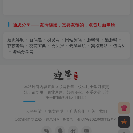
迪思分享——友情链接，需要友链的，点击后面申请
迪思导航
首码逸
羽灵网
网站源码
源码哥
酷源码
莎莎源码
葵花宝典
秃头张
云枭导航
宾格建站
值得买
源码分享网
本站所有内容来自互联网收集，仅供用于学习和交
流，请勿用于商业用途。如有侵权、不妥之处，请
第一时间联系我们删除！
友链申请
免责声明
广告合作
关于我们
Copyright © 2024 ·
迪思分享
· 备案号：
湘ICP备2023009932号-1
.