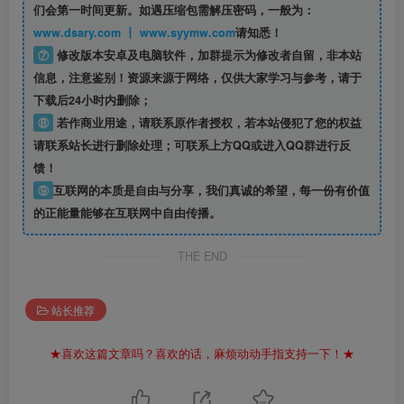
们会第一时间更新。如遇压缩包需解压密码，一般为：
www.dsary.com 丨 www.syymw.com
请知悉！
⑦
修改版本安卓及电脑软件，加群提示为修改者自留，
非本站
信息
，注意鉴别！资源来源于网络，仅供大家学习与参考，请于
下载后24小时内删除；
⑧
若作商业用途，请联系原作者授权，若本站侵犯了您的权益
请联系站长进行删除处理；可联系上方QQ或进入QQ群进行反
馈！
⑨
互联网的本质是自由与分享，我们真诚的希望，每一份有价值
的正能量能够在互联网中自由传播。
THE END
站长推荐
★喜欢这篇文章吗？喜欢的话，麻烦动动手指支持一下！★