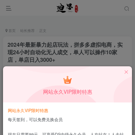
首页
站长推荐
正文
2024年最新暴力起店玩法，拼多多虚拟电商，实
现24小时自动化无人成交，单人可以操作10家
店，单店日入3000+
晴天08
关注
私信
11月3日发布
0
35
12
网站永久VIP限时特惠
本站所有内容来自互联网收集，仅供学习和交流，请勿用于商业
用途。如有侵权、不妥之处，请第一时间联系我们删除！
Q群：
网站永久VIP限时特惠
每天签到，可以免费兑换会员
现在只需要99元，可享受DS中级永久会员，人在站在！人走站