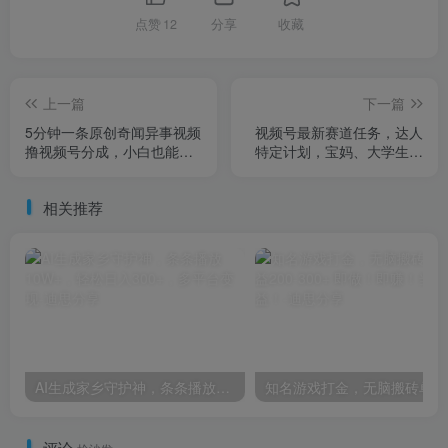
点赞
12
分享
收藏
上一篇
下一篇
5分钟一条原创奇闻异事视频
视频号最新赛道任务，达人
撸视频号分成，小白也能日
特定计划，宝妈、大学生、
入500+
上班族皆可做
相关推荐
AI生成家乡守护神，条条播放10W+，轻松日入300+，多平台变现
知名
评论