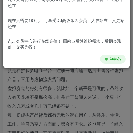
还在！
现在只需要199元，可享受DS高级永久会员，人在站在！人走站
项目介绍
还在！
虚拟电商是什么？
点击会员中心
进行在线充值！ 因站点后续维护需求，后期会涨
虚拟电商 顾名思义在各大平台售卖虚拟产品，也是目前为数
价！先买先得！
不多适合普通人创业或兼职并且能穿越周期，持续稳定赚钱
用户中心
的好项目了
就是在拼多多电商平台，注册开通店铺，然后出售各种虚拟
产品，不用考虑物流发货问题。
虚拟赛道的好处有很多，就比如一个新手是可做的，虽然收
入的天花板不是那么高，但是对于普通人来说，一个副业年
收入几万或者几十万已经很不错了。
每一份虚拟产品背后都有无数的潜在用户，从娱乐、生活、
工作、学习乃至方方面面，都会有需求。这也算是一个经久
不衰很好的项目，它不需要引流，只需要选品，上传产品，