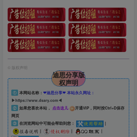
©
版权声明
迪思分享版
权声明
①
本网站名称：
❤迪思分享❤ 本站永久网址：
▶https://www.dsary.com◀
②
如果您喜欢本站，
点击这儿
开通VIP，同时按Ctrl+D保存
网页
③
在浏览网站中可能会帮助到您：
|
|
|
|