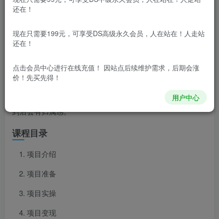
还在！
项目介绍
现在只需要199元，可享受DS高级永久会员，人在站在！人走站
还在！
网络上的网民很容易自我划分区域，并且现在很多年轻
人大部分都是背井离乡在外地工作，大家对自己家乡的一些
点击会员中心
进行在线充值！ 因站点后续维护需求，后期会涨
价！先买先得！
东西容易产生共鸣，都很热爱自己的家乡，我们就利用AI生
成各个地方的神兽来发布视频，赚取这一波小流量，观众看
用户中心
到后会有归属感。
课程目录
项目介绍
项目准备
项目实操
项目变现