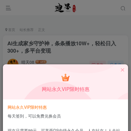
首页
站长推荐
正文
AI生成家乡守护神，条条播放10W+，轻松日入
300+，多平台变现
晴天08
关注
私信
11月10日发布
0
63
14
本站所有内容来自互联网收集，仅供学习和交流，请勿用于商业
网站永久VIP限时特惠
用途。如有侵权、不妥之处，请第一时间联系我们删除！
Q群：
网站永久VIP限时特惠
每天签到，可以免费兑换会员
现在只需要99元，可享受DS中级永久会员，人在站在！人走站