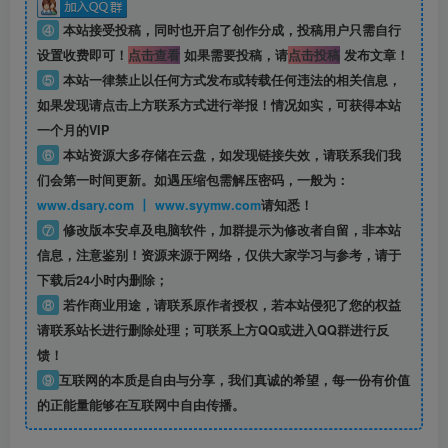
④
本站接受投稿，同时也开启了创作分成，投稿用户只需自行
设置收费即可！
点击查看
如果需要投稿，请
点击投稿
发布文章！
⑤
本站一律禁止以任何方式发布或转载任何违法的相关信息，
如果发现请点击上方联系方式进行举报！情况如实，可获得本站
一个月的VIP
⑥
本站资源大多存储在云盘，如发现链接失效，请联系我们我
们会第一时间更新。如遇压缩包需解压密码，一般为：
www.dsary.com 丨 www.syymw.com
请知悉！
⑦
修改版本安卓及电脑软件，加群提示为修改者自留，
非本站
信息
，注意鉴别！资源来源于网络，仅供大家学习与参考，请于
下载后24小时内删除；
⑧
若作商业用途，请联系原作者授权，若本站侵犯了您的权益
请联系站长进行删除处理；可联系上方QQ或进入QQ群进行反
馈！
⑨
互联网的本质是自由与分享，我们真诚的希望，每一份有价值
的正能量能够在互联网中自由传播。