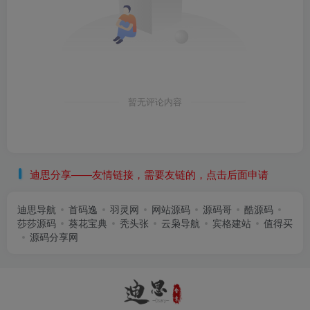
暂无评论内容
迪思分享——友情链接，需要友链的，点击后面申请
迪思导航
首码逸
羽灵网
网站源码
源码哥
酷源码
莎莎源码
葵花宝典
秃头张
云枭导航
宾格建站
值得买
源码分享网