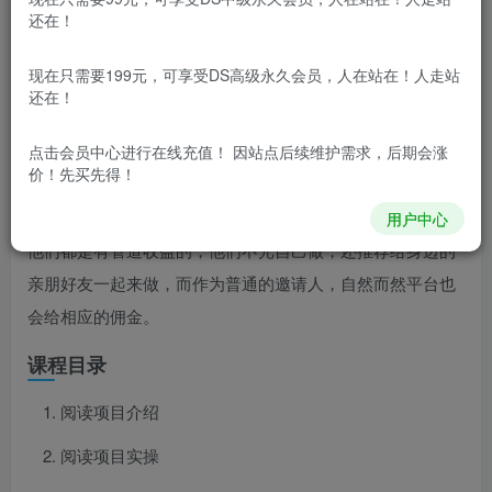
还在！
项目介绍
现在只需要199元，可享受DS高级永久会员，人在站在！人走站
还在！
这个项目很多人应该做过或者做过类似的，简单确实简
单，一看就会，可以说只要会用微信会用智能机就可以做，
点击会员中心
进行在线充值！ 因站点后续维护需求，后期会涨
价！先买先得！
就是赚的比较少。绝大部分人一天也就赚个零花钱，但是任
何事情都存在二八定律，有很多大佬做这个也能日入200+，
用户中心
他们都是有管道收益的，他们不光自己做，还推荐给身边的
亲朋好友一起来做，而作为普通的邀请人，自然而然平台也
会给相应的佣金。
课程目录
阅读项目介绍
阅读项目实操