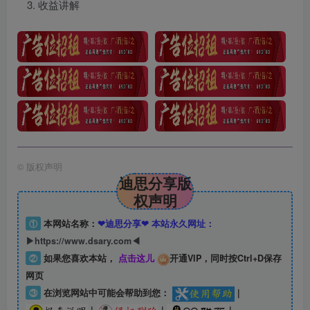
收益讲解
©
版权声明
迪思分享版
权声明
①
本网站名称：
❤迪思分享❤ 本站永久网址：
▶https://www.dsary.com◀
②
如果您喜欢本站，
点击这儿
开通VIP，同时按Ctrl+D保存
网页
③
在浏览网站中可能会帮助到您：
|