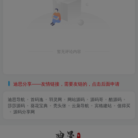
暂无评论内容
迪思分享——友情链接，需要友链的，点击后面申请
迪思导航
首码逸
羽灵网
网站源码
源码哥
酷源码
莎莎源码
葵花宝典
秃头张
云枭导航
宾格建站
值得买
源码分享网