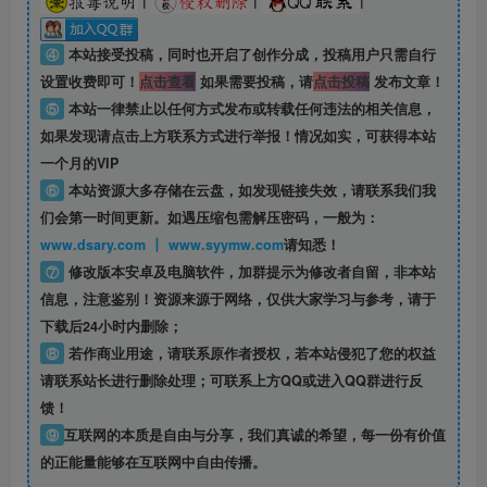
|
|
|
④
本站接受投稿，同时也开启了创作分成，投稿用户只需自行
设置收费即可！
点击查看
如果需要投稿，请
点击投稿
发布文章！
⑤
本站一律禁止以任何方式发布或转载任何违法的相关信息，
如果发现请点击上方联系方式进行举报！情况如实，可获得本站
一个月的VIP
⑥
本站资源大多存储在云盘，如发现链接失效，请联系我们我
们会第一时间更新。如遇压缩包需解压密码，一般为：
www.dsary.com 丨 www.syymw.com
请知悉！
⑦
修改版本安卓及电脑软件，加群提示为修改者自留，
非本站
信息
，注意鉴别！资源来源于网络，仅供大家学习与参考，请于
下载后24小时内删除；
⑧
若作商业用途，请联系原作者授权，若本站侵犯了您的权益
请联系站长进行删除处理；可联系上方QQ或进入QQ群进行反
馈！
⑨
互联网的本质是自由与分享，我们真诚的希望，每一份有价值
的正能量能够在互联网中自由传播。