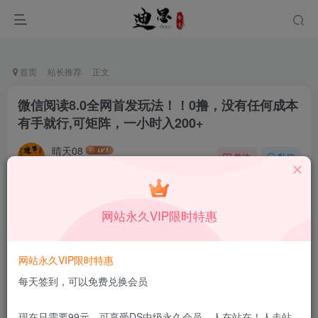
首页
站长推荐
正文
微信阅读8.0全网首发玩法！！0撸，没有任何成本
有手就行,可矩阵，一小时入200+
晴天08
关注
私信
11月21日发布
0
38
9
本站所有内容来自互联网收集，仅供学习和交流，请勿用于商业
网站永久VIP限时特惠
用途。如有侵权、不妥之处，请第一时间联系我们删除！
Q群：
网站永久VIP限时特惠
每天签到，可以免费兑换会员
现在只需要99元，可享受DS中级永久会员，人在站在！人走站