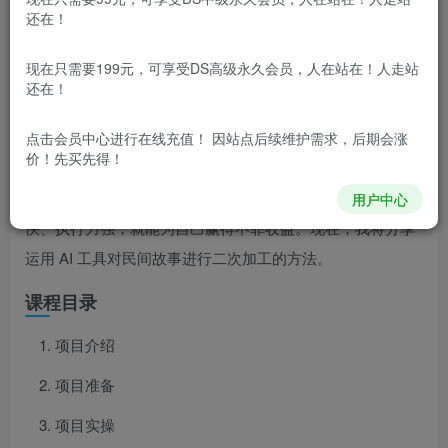
还在！
项目介绍
现在只需要199元，可享受DS高级永久会员，人在站在！人走站
还在！
你知道如今做什么能赚钱吗？有个看似平凡的小项目
——抖音抄书，竟养活众多年轻人！起号快、涨粉猛，中视
点击会员中心
进行在线充值！ 因站点后续维护需求，后期会涨
价！先买先得！
频收益相当可观。快拿起手机行动，悄悄赚一笔吧！关键是
零粉丝也能操作，小白轻松上手，有手就会。只要足够勤
用户中心
快、执行力强，就能为自己赢得不菲收益。现在，我将分享
运用 AI 工具对民间故事进行二次加工的方法。
课程目录
项目介绍
项目准备
项目实操