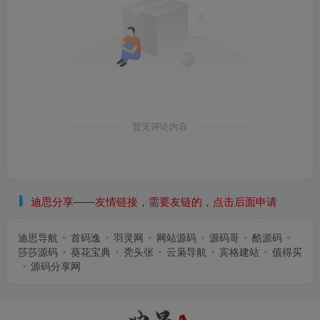
暂无评论内容
迪思分享——友情链接，需要友链的，点击后面申请
迪思导航
首码逸
羽灵网
网站源码
源码哥
酷源码
莎莎源码
葵花宝典
秃头张
云枭导航
宾格建站
值得买
源码分享网