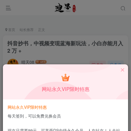
首页
站长推荐
正文
抖音抄书，中视频变现蓝海新玩法，小白亦能月入
2 万 +
晴天08
关注
私信
11月16日发布
0
42
6
本站所有内容来自互联网收集，仅供学习和交流，请勿用于商业
网站永久VIP限时特惠
用途。如有侵权、不妥之处，请第一时间联系我们删除！
Q群：
网站永久VIP限时特惠
每天签到，可以免费兑换会员
现在只需要99元，可享受DS中级永久会员，人在站在！人走站