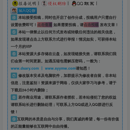
|
|
|
④
本站接受投稿，同时也开启了创作分成，投稿用户只需自行
设置收费即可！
点击查看
如果需要投稿，请
点击投稿
发布文章！
⑤
本站一律禁止以任何方式发布或转载任何违法的相关信息，
如果发现请点击上方联系方式进行举报！情况如实，可获得本站
一个月的VIP
⑥
本站资源大多存储在云盘，如发现链接失效，请联系我们我
们会第一时间更新。如遇压缩包需解压密码，一般为：
www.dsary.com 丨 www.syymw.com
请知悉！
⑦
修改版本安卓及电脑软件，加群提示为修改者自留，
非本站
信息
，注意鉴别！资源来源于网络，仅供大家学习与参考，请于
下载后24小时内删除；
⑧
若作商业用途，请联系原作者授权，若本站侵犯了您的权益
请联系站长进行删除处理；可联系上方QQ或进入QQ群进行反
馈！
⑨
互联网的本质是自由与分享，我们真诚的希望，每一份有价值
的正能量能够在互联网中自由传播。