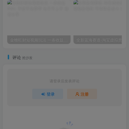
金蟾旺财短视频玩法 一条收益500+ 手把手免费带 当天可上手
全新蓝海赛道-淘宝
评论
抢沙发
请登录后发表评论
登录
注册