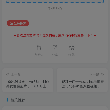
THE END
站长推荐
★喜欢这篇文章吗？喜欢的话，麻烦动动手指支持一下！★
点赞
6
分享
收藏
上一篇
下一篇
100%过原创，自己动手制作
视频号广告分成，ins无脑搬
美女性感图片，日引S粉上
运，1分钟1条原创视频，轻
百，日入1000+不是问题
松月入5000+
相关推荐