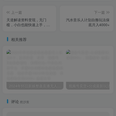
上一篇
下一篇
天道解读资料变现，无门
汽水音乐人计划自撸玩法保
槛，小白也能快速上手，稳
底月入4000+
定日入300+
相关推荐
2024年怀旧新娘整蛊直播无人玩法4.0，支持抖音、快手、视频号、B站四家通吃，利用闪光+干扰乱码的手法，开播5分钟瞬间拉爆直播间流量，稳定开播160小时无违规，单场爆撸音浪2000+
视频号卖货+分成最新玩法，
评论
抢沙发