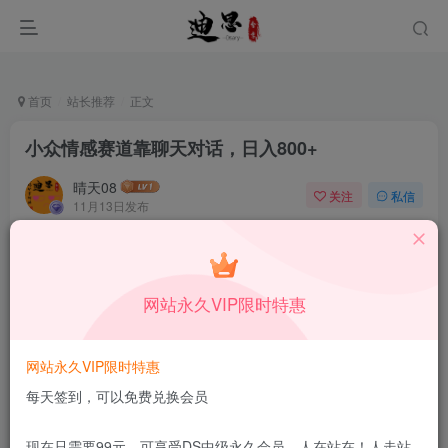
首页
站长推荐
正文
小众情感赛道靠聊天对话，日入800+
晴天08
关注
私信
11月13日发布
0
46
9
本站所有内容来自互联网收集，仅供学习和交流，请勿用于商业
用途。如有侵权、不妥之处，请第一时间联系我们删除！
Q群：
网站永久VIP限时特惠
网站永久VIP限时特惠
每天签到，可以免费兑换会员
现在只需要99元，可享受DS中级永久会员，人在站在！人走站