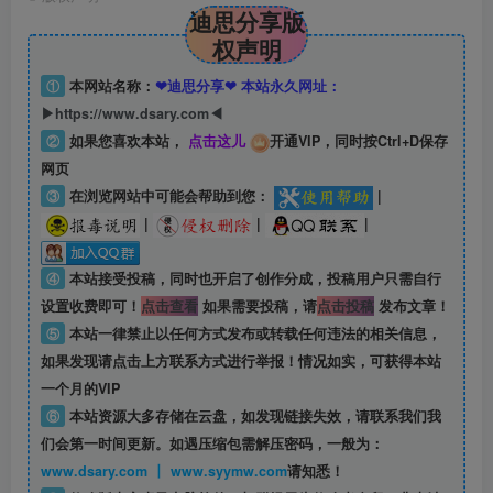
迪思分享版
权声明
①
本网站名称：
❤迪思分享❤ 本站永久网址：
▶https://www.dsary.com◀
②
如果您喜欢本站，
点击这儿
开通VIP，同时按Ctrl+D保存
网页
③
在浏览网站中可能会帮助到您：
|
|
|
|
④
本站接受投稿，同时也开启了创作分成，投稿用户只需自行
设置收费即可！
点击查看
如果需要投稿，请
点击投稿
发布文章！
⑤
本站一律禁止以任何方式发布或转载任何违法的相关信息，
如果发现请点击上方联系方式进行举报！情况如实，可获得本站
一个月的VIP
⑥
本站资源大多存储在云盘，如发现链接失效，请联系我们我
们会第一时间更新。如遇压缩包需解压密码，一般为：
www.dsary.com 丨 www.syymw.com
请知悉！