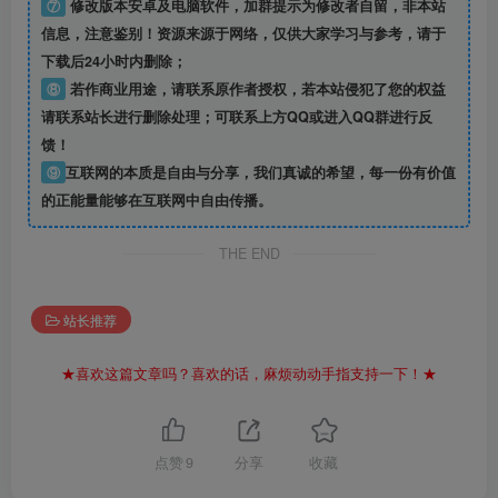
⑦
修改版本安卓及电脑软件，加群提示为修改者自留，
非本站
信息
，注意鉴别！资源来源于网络，仅供大家学习与参考，请于
下载后24小时内删除；
⑧
若作商业用途，请联系原作者授权，若本站侵犯了您的权益
请联系站长进行删除处理；可联系上方QQ或进入QQ群进行反
馈！
⑨
互联网的本质是自由与分享，我们真诚的希望，每一份有价值
的正能量能够在互联网中自由传播。
THE END
站长推荐
★喜欢这篇文章吗？喜欢的话，麻烦动动手指支持一下！★
点赞
9
分享
收藏