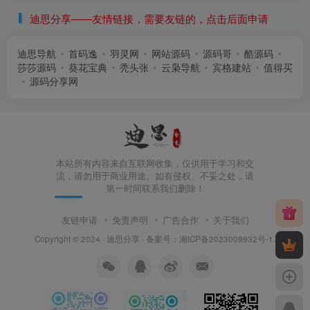
迪思分享——友情链接，需要友链的，点击后面申请
迪思导航
首码逸
羽灵网
网站源码
源码哥
酷源码
莎莎源码
葵花宝典
秃头张
云枭导航
宾格建站
值得买
源码分享网
本站所有内容来自互联网收集，仅供用于学习和交
流，请勿用于商业用途。如有侵权、不妥之处，请
第一时间联系我们删除！
友链申请
免责声明
广告合作
关于我们
Copyright © 2024 ·
迪思分享
· 备案号：
湘ICP备2023009932号-1
.