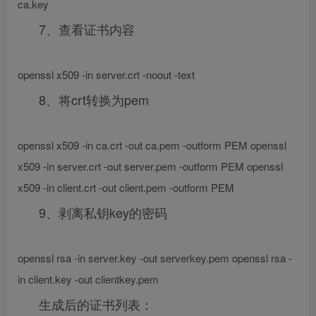
ca.key
7、查看证书内容
openssl x509 -in server.crt -noout -text
8、将crt转换为pem
openssl x509 -in ca.crt -out ca.pem -outform PEM openssl
x509 -in server.crt -out server.pem -outform PEM openssl
x509 -in client.crt -out client.pem -outform PEM
9、剥离私钥key的密码
openssl rsa -in server.key -out serverkey.pem openssl rsa -
in client.key -out clientkey.pem
生成后的证书列表：