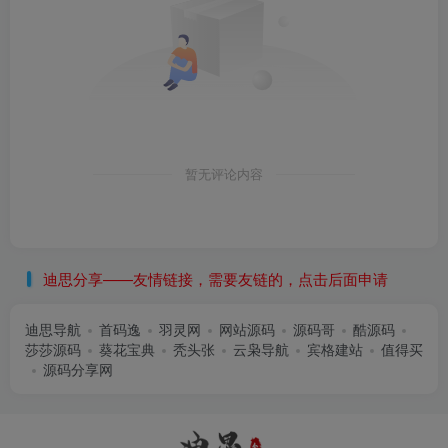
暂无评论内容
迪思分享——友情链接，需要友链的，点击后面申请
迪思导航
首码逸
羽灵网
网站源码
源码哥
酷源码
莎莎源码
葵花宝典
秃头张
云枭导航
宾格建站
值得买
源码分享网