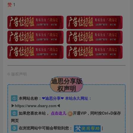
赞
1
©
版权声明
迪思分享版
权声明
①
本网站名称：
❤迪思分享❤ 本站永久网址：
▶https://www.dsary.com◀
②
如果您喜欢本站，
点击这儿
开通VIP，同时按Ctrl+D保存
网页
③
在浏览网站中可能会帮助到您：
|