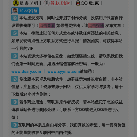
|
|
|
④
本站接受投稿，同时也开启了创作分成，投稿用户只需自行
设置收费即可！
点击查看
如果需要投稿，请
点击投稿
发布文章！
⑤
本站一律禁止以任何方式发布或转载任何违法的相关信息，
如果发现请点击上方联系方式进行举报！情况如实，可获得本站
一个月的VIP
⑥
本站资源大多存储在云盘，如发现链接失效，请联系我们我
们会第一时间更新。如遇压缩包需解压密码，一般为：
www.dsary.com 丨 www.syymw.com
请知悉！
⑦
修改版本安卓及电脑软件，加群提示为修改者自留，
非本站
信息
，注意鉴别！资源来源于网络，仅供大家学习与参考，请于
下载后24小时内删除；
⑧
若作商业用途，请联系原作者授权，若本站侵犯了您的权益
请联系站长进行删除处理；可联系上方QQ或进入QQ群进行反
馈！
⑨
互联网的本质是自由与分享，我们真诚的希望，每一份有价值
的正能量能够在互联网中自由传播。