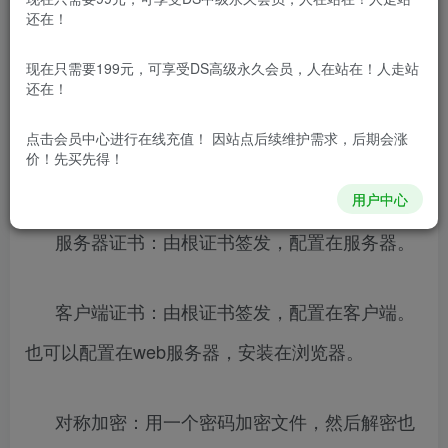
免费资源网 – https://freexyz.cn/
还在！
一、环境：CentOS7，Openssl1.1.1k。
现在只需要199元，可享受DS高级永久会员，人在站在！人走站
二、概念：
还在！
根证书：是生成服务器证书和客户端证书的基
点击会员中心
进行在线充值！ 因站点后续维护需求，后期会涨
价！先买先得！
础，也可以叫自签发证书，即CA证书
用户中心
服务器证书：由根证书签发，配置在服务器。
客户端证书：由根证书签发，配置在客户端。
也可以配置在web服务器，安装在浏览器。
对称加密：用一个密码加密文件，然后解密也