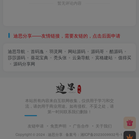
暂无评论内容
迪思分享——友情链接，需要友链的，点击后面申请
迪思导航
首码逸
羽灵网
网站源码
源码哥
酷源码
莎莎源码
葵花宝典
秃头张
云枭导航
宾格建站
值得买
源码分享网
本站所有内容来自互联网收集，仅供用于学习和交
流，请勿用于商业用途。如有侵权、不妥之处，请
第一时间联系我们删除！
友链申请
免责声明
广告合作
关于我们
Copyright © 2024 ·
迪思分享
· 备案号：
湘ICP备2023009932号-1
.