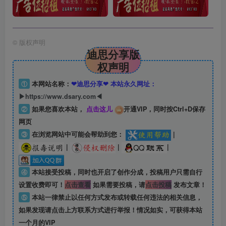
©
版权声明
迪思分享版
权声明
①
本网站名称：
❤迪思分享❤ 本站永久网址：
▶https://www.dsary.com◀
②
如果您喜欢本站，
点击这儿
开通VIP，同时按Ctrl+D保存
网页
③
在浏览网站中可能会帮助到您：
|
|
|
|
④
本站接受投稿，同时也开启了创作分成，投稿用户只需自行
设置收费即可！
点击查看
如果需要投稿，请
点击投稿
发布文章！
⑤
本站一律禁止以任何方式发布或转载任何违法的相关信息，
如果发现请点击上方联系方式进行举报！情况如实，可获得本站
一个月的VIP