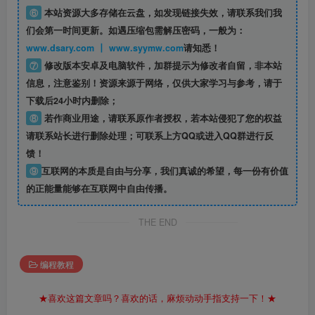
⑥
本站资源大多存储在云盘，如发现链接失效，请联系我们我
们会第一时间更新。如遇压缩包需解压密码，一般为：
www.dsary.com 丨 www.syymw.com
请知悉！
⑦
修改版本安卓及电脑软件，加群提示为修改者自留，
非本站
信息
，注意鉴别！资源来源于网络，仅供大家学习与参考，请于
下载后24小时内删除；
⑧
若作商业用途，请联系原作者授权，若本站侵犯了您的权益
请联系站长进行删除处理；可联系上方QQ或进入QQ群进行反
馈！
⑨
互联网的本质是自由与分享，我们真诚的希望，每一份有价值
的正能量能够在互联网中自由传播。
THE END
编程教程
★喜欢这篇文章吗？喜欢的话，麻烦动动手指支持一下！★