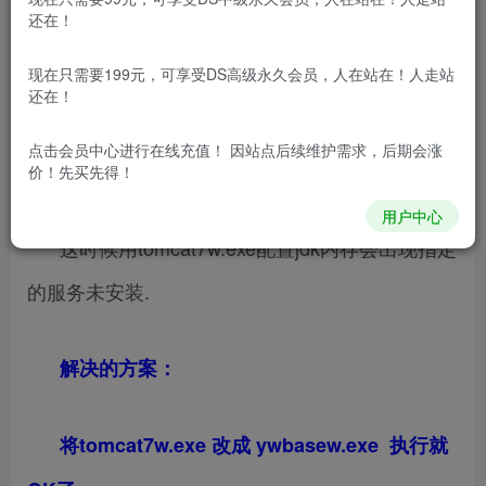
免费资源网 – https://freexyz.cn/
还在！
一般情况下我们将tomcat做成服务时都会指定
现在只需要199元，可享受DS高级永久会员，人在站在！人走站
服务的名称：
service install ywbase
还在！
点击会员中心
进行在线充值！ 因站点后续维护需求，后期会涨
安装后， 服务名称是ywbase。
价！先买先得！
用户中心
这时候用tomcat7w.exe配置jdk内存会出现指定
的服务未安装.
解决的方案：
将tomcat7w.exe 改成 ywbasew.exe 执行就