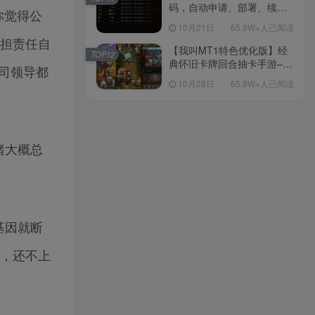
教程
码，自动申请、部署、续期
你觉得公
网站证书
10月21日
65.9W+人已阅读
承担责任自
【我叫MT1特色优化版】经
TOP12
典怀旧卡牌回合抽卡手游–打
司领导都
包Linux服务端源码视频架设
10月28日
65.9W+人已阅读
教程-多功能GM后台工具-网
页注册-安卓版本！
绪大概总
基因就断
息，还不上