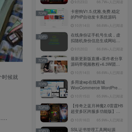
9月23日
66.7W+人已阅读
Win服务端源码视频架设教
程！
卡密狗V1.5,优雅,免费,稳定
TOP6
的PHP自动发卡系统源码
10月14日
66.6W+人已阅读
在线身份证手机号生成，虚
TOP7
拟随机身份信息生成网站源
码
9月20日
66.6W+人已阅读
最新更新版直播+菜作者分享
TOP8
源码带视频教程+6.3W团购
新后台带游戏设置版本源码
10月14日
66.6W+人已阅读
【源码+教程】
个时候就
多用途wp在线商城
TOP9
WooCommerce WordPress
主题
10月15日
65.9W+人已阅读
【传奇之蓝月神魔2.0雷霆H5
TOP10
超变多区跨服多功能版】三
……
网H5全网通传奇手游-最新整
10月16日
65.9W+人已阅读
理单机一键即玩镜像端-打包
Linux服务端源码-视频架设
SSL证书管理工具网站源
TOP11