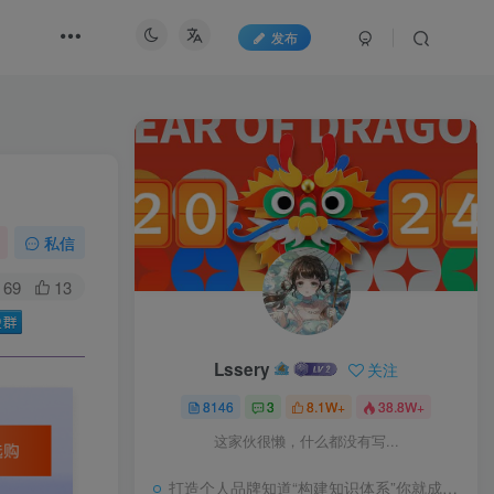
发布
私信
69
13
Lssery
关注
8146
3
8.1W+
38.8W+
这家伙很懒，什么都没有写...
打造个人品牌知道“构建知识体系”你就成功了一半