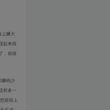
络上赚大
现起来很
了，就很
和赚钱少
流程多一
思想跟得上
也干不成。