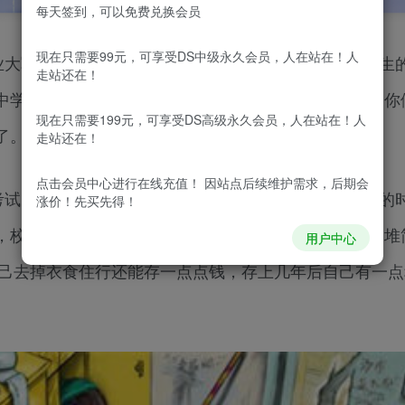
每天签到，可以免费兑换会员
现在只需要99元，可享受DS中级永久会员，人在站在！人
业大军，本来以为大学是幸福的终点，没想到大学是人生
走站还在！
中学习起来就轻松了，初中，老师说到了高中就没人管你
现在只需要199元，可享受DS高级永久会员，人在站在！人
了。
走站还在！
点击会员中心
进行在线充值！ 因站点后续维护需求，后期会
考试，考证，一波接一波，无穷无尽的事。真到了毕业的
涨价！先买先得！
，校招的时候各种制作简历，纸质版的，电子版的，一堆
用户中心
自己去掉衣食住行还能存一点点钱，存上几年后自己有一