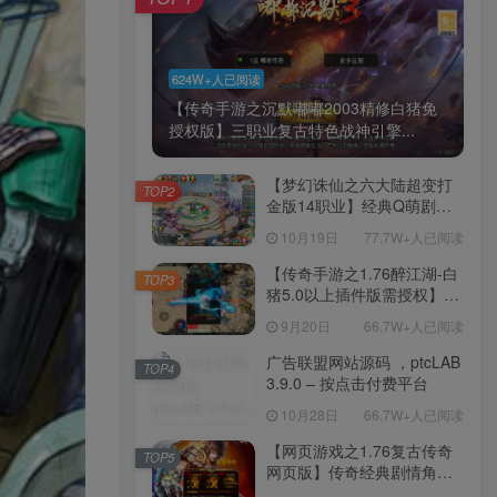
624W+人已阅读
【传奇手游之沉默嘟嘟2003精修白猪免
授权版】三职业复古特色战神引擎...
【梦幻诛仙之六大陆超变打
TOP2
金版14职业】经典Q萌剧情
回合手游-一键镜像-打包
10月19日
77.7W+人已阅读
Linux服务端源码视频架设教
程-新版多功能GM网页后台
【传奇手游之1.76醉江湖-白
TOP3
工具-安卓苹果IOS双端版
猪5.0以上插件版需授权】三
本！
职业复古特色战神引擎传奇
9月20日
66.7W+人已阅读
手游-Win服务端源码视频架
设教程-新版GM多功能网页
广告联盟网站源码 ，ptcLAB
TOP4
授权物品后台-九层妖塔-法宠
3.9.0 – 按点击付费平台
系统-历练殿堂-尸家重地-GM
10月28日
66.7W+人已阅读
直冲网页后台-安卓苹果IOS
双端版本！
【网页游戏之1.76复古传奇
TOP5
网页版】传奇经典剧情角色
扮演网页游戏-一键单机-打包