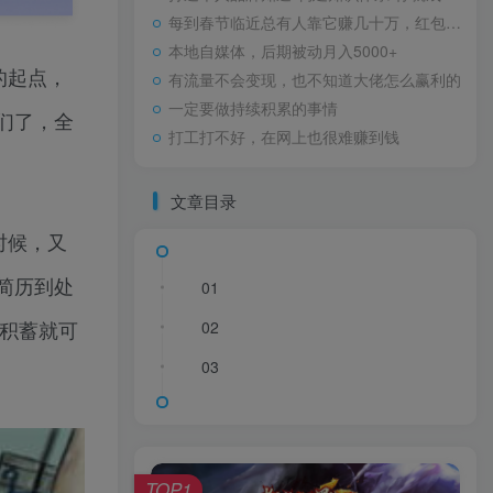
每到春节临近总有人靠它赚几十万，红包封面玩法拆解！
本地自媒体，后期被动月入5000+
的起点，
有流量不会变现，也不知道大佬怎么赢利的
一定要做持续积累的事情
们了，全
打工打不好，在网上也很难赚到钱
文章目录
时候，又
简历到处
01
点积蓄就可
02
03
TOP1