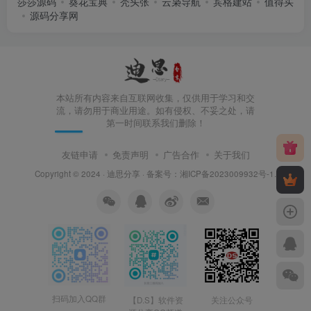
莎莎源码
葵花宝典
秃头张
云枭导航
宾格建站
值得买
源码分享网
本站所有内容来自互联网收集，仅供用于学习和交
流，请勿用于商业用途。如有侵权、不妥之处，请
第一时间联系我们删除！
友链申请
免责声明
广告合作
关于我们
Copyright © 2024 ·
迪思分享
· 备案号：
湘ICP备2023009932号-1
.
扫码加入QQ群
【D.S】软件资
关注公众号