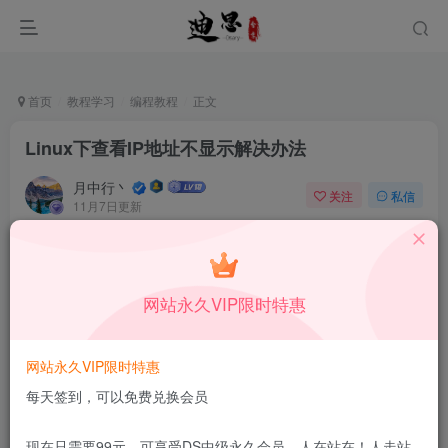
首页
教程学习
编程教程
正文
Linux下查看IP地址不显示解决办法
月中行丶
关注
私信
11月7日更新
0
39
5
本站所有内容来自互联网收集，仅供学习和交流，请勿用于商业
用途。如有侵权、不妥之处，请第一时间联系我们删除！
Q群：
网站永久VIP限时特惠
网站永久VIP限时特惠
每天签到，可以免费兑换会员
免费资源网 – https://freexyz.cn/
现在只需要99元，可享受DS中级永久会员，人在站在！人走站