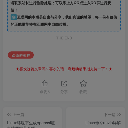
请联系站长进行删除处理；可联系上方QQ或进入QQ群进行反
馈！
⑨
互联网的本质是自由与分享，我们真诚的希望，每一份有价值
的正能量能够在互联网中自由传播。
THE END
编程教程
★喜欢这篇文章吗？喜欢的话，麻烦动动手指支持一下！★
点赞
5
分享
收藏
上一篇
下一篇
Linux环境下生成openssl证
Linux命令unzip详解
书注意细节介绍