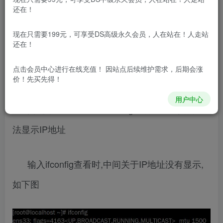
还在！
目录
前言
解决办法:
步骤一
步骤二
前言
现在只需要199元，可享受DS高级永久会员，人在站在！人走站
还在！
环境:在VMware Workstation上创建Linux虚拟
点击会员中心
进行在线充值！ 因站点后续维护需求，后期会涨
机
价！先买先得！
用户中心
问题:在Linux上通过ifconfig查看IP地址,结果无
法显示IP地址
输入ifconfig查看时,中间关于IP地址没有显示,
如下图