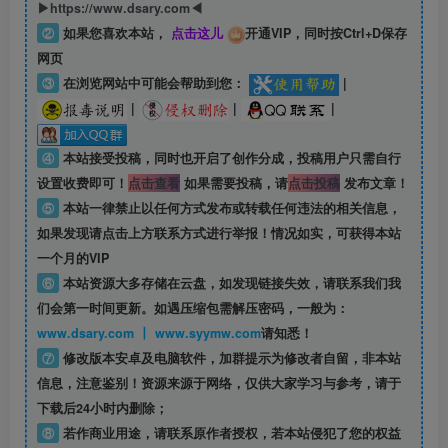
▶https://www.dsary.com◀
②
如果您喜欢本站，
点击这儿
开通VIP，同时按Ctrl+D保存
网页
③
在浏览网站中可能会帮助到您：
|
|
|
|
④
本站接受投稿，同时也开启了创作分成，投稿用户只需自行
设置收费即可！
点击查看
如果需要投稿，请
点击投稿
发布文章！
⑤
本站一律禁止以任何方式发布或转载任何违法的相关信息，
如果发现请点击上方联系方式进行举报！情况如实，可获得本站
一个月的VIP
⑥
本站资源大多存储在云盘，如发现链接失效，请联系我们我
们会第一时间更新。如遇压缩包需解压密码，一般为：
www.dsary.com 丨 www.syymw.com
请知悉！
⑦
修改版本安卓及电脑软件，加群提示为修改者自留，
非本站
信息
，注意鉴别！资源来源于网络，仅供大家学习与参考，请于
下载后24小时内删除；
⑧
若作商业用途，请联系原作者授权，若本站侵犯了您的权益