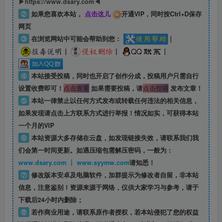
▶https://www.dsary.com◀
②
如果您喜欢本站，
点击这儿
开通VIP，同时按Ctrl+D保存
网页
③
在浏览网站中可能会帮助到您：
|
|
|
|
④
本站接受投稿，同时也开启了创作分成，投稿用户只需自行
设置收费即可！
点击查看
如果需要投稿，请
点击投稿
发布文章！
⑤
本站一律禁止以任何方式发布或转载任何违法的相关信息，
如果发现请点击上方联系方式进行举报！情况如实，可获得本站
一个月的VIP
⑥
本站资源大多存储在云盘，如发现链接失效，请联系我们我
们会第一时间更新。如遇压缩包需解压密码，一般为：
www.dsary.com 丨 www.syymw.com
请知悉！
⑦
修改版本安卓及电脑软件，加群提示为修改者自留，
非本站
信息
，注意鉴别！资源来源于网络，仅供大家学习与参考，请于
下载后24小时内删除；
⑧
若作商业用途，请联系原作者授权，若本站侵犯了您的权益