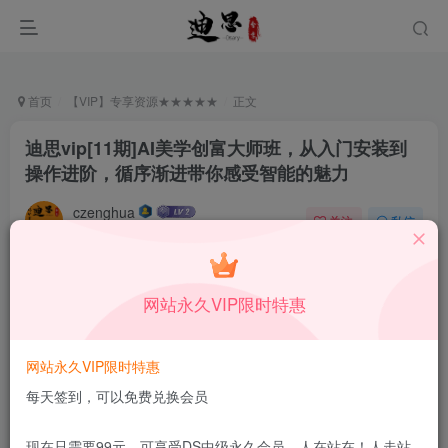
首页
【VIP】专享资源★★★★★
正文
迪思vip[11期]AI美学创富大师班，从入门安装到
操作进阶，循序渐进带你感受智能的魅力
czenghua
关注
私信
12月21日发布
0
43
12
付费资源
网站永久VIP限时特惠
迪思vip[11期]AI美学创富大师班，从入门安装到操作进阶，循序渐进带你感受智能的魅力
此内容为付费资源，请付费后查看
3.25
网站永久VIP限时特惠
￥
每天签到，可以免费兑换会员
免费
免费
DS中级会员
DS高级会员
现在只需要99元，可享受DS中级永久会员，人在站在！人走站