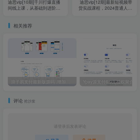
迪思vip[10期]千川打爆直播
迪思vip[12期]最新短视频带
间线上课，从基础到进阶全
货实战课程，2024普通人超
覆盖，开启快速干川学习模
车道
式！
相关推荐
浪子易支付最新版源码 .增加杉德、付呗支付插件
Ypay源支付6.9
评论
抢沙发
请登录后发表评论