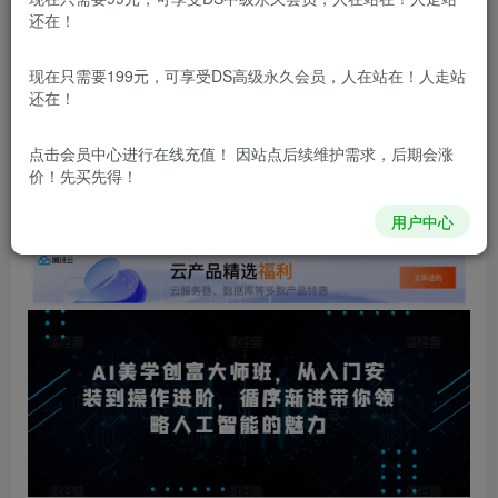
立即购买
还在！
您当前未登录！建议登陆后购买，可保存购买订单
现在只需要199元，可享受DS高级永久会员，人在站在！人走站
更新及时
极速下载
安全绿色
网盘下载
还在！
本站所有内容来自互联网收集，仅供学习和交流，请勿用于商业
点击会员中心
进行在线充值！ 因站点后续维护需求，后期会涨
用途。如有侵权、不妥之处，请第一时间联系我们删除！
Q群：
价！先买先得！
用户中心