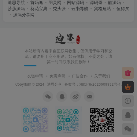
迪思导航
首码逸
羽灵网
网站源码
源码哥
酷源码
莎莎源码
葵花宝典
秃头张
云枭导航
宾格建站
值得买
源码分享网
本站所有内容来自互联网收集，仅供用于学习和交
流，请勿用于商业用途。如有侵权、不妥之处，请
第一时间联系我们删除！
友链申请
免责声明
广告合作
关于我们
Copyright © 2024 ·
迪思分享
· 备案号：
湘ICP备2023009932号-1
.