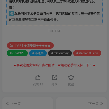
请联系站长进行删除处理；可联系上方QQ或进入QQ群进行反
馈！
⑨
互联网的本质是自由与分享，我们真诚的希望，每一份有价值
的正能量能够在互联网中自由传播。
THE END
【VIP】专享资源★★★★★
# ChatGPT
# 小红书
# midjourney
# stablediffusion
★喜欢这篇文章吗？喜欢的话，麻烦动动手指支持一下！★
点赞
12
分享
收藏
上一篇
下一篇