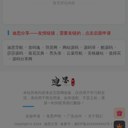
暂无评论内容
迪思分享——友情链接，需要友链的，点击后面申请
迪思导航
首码逸
羽灵网
网站源码
源码哥
酷源码
莎莎源码
葵花宝典
秃头张
云枭导航
宾格建站
值得买
源码分享网
本站所有内容来自互联网收集，仅供用于学习和交
流，请勿用于商业用途。如有侵权、不妥之处，请
第一时间联系我们删除！
友链申请
免责声明
广告合作
关于我们
Copyright © 2024 ·
迪思分享
· 备案号：
湘ICP备2023009932号-1
.