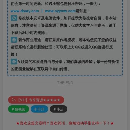
们会第一时间更新。如遇压缩包需解压密码，一般为：
www.dsary.com 丨 www.syymw.com
请知悉！
⑦
修改版本安卓及电脑软件，加群提示为修改者自留，
非本站
信息
，注意鉴别！资源来源于网络，仅供大家学习与参考，请于
下载后24小时内删除；
⑧
若作商业用途，请联系原作者授权，若本站侵犯了您的权益
请联系站长进行删除处理；可联系上方QQ或进入QQ群进行反
馈！
⑨
互联网的本质是自由与分享，我们真诚的希望，每一份有价值
的正能量能够在互联网中自由传播。
THE END
【VIP】专享资源★★★★★
# 短视频
# 千川
# 小店
★喜欢这篇文章吗？喜欢的话，麻烦动动手指支持一下！★