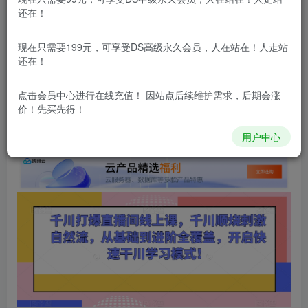
立即购买
还在！
您当前未登录！建议登陆后购买，可保存购买订单
现在只需要199元，可享受DS高级永久会员，人在站在！人走站
更新及时
极速下载
安全绿色
网盘下载
还在！
本站所有内容来自互联网收集，仅供学习和交流，请勿用于商业
点击会员中心
进行在线充值！ 因站点后续维护需求，后期会涨
用途。如有侵权、不妥之处，请第一时间联系我们删除！
Q群：
价！先买先得！
用户中心