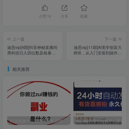
点赞
16
分享
收藏
上一篇
下一篇
迪思vip[9期]抖音神秘直播间
迪思vip[11期]AI美学创富大
黑科技日入四位数及格暴力
师班，从入门安装到操作进
项目全方位解读【揭秘】
阶，循序渐进带你感受智能
的魅力
相关推荐
抖音视频号，五分钟一条原创视频，轻松月入3w+【独家秘诀，传授赚钱方法】
低