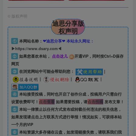
©
版权声明
迪思分享版
权声明
①
本网站名称：
❤迪思分享❤ 本站永久网址：
▶https://www.dsary.com◀
②
如果您喜欢本站，
点击这儿
开通VIP，同时按Ctrl+D保存
网页
③
在浏览网站中可能会帮助到您：
|
|
|
|
④
本站接受投稿，同时也开启了创作分成，投稿用户只需自行
设置收费即可！
点击查看
如果需要投稿，请
点击投稿
发布文章！
⑤
本站一律禁止以任何方式发布或转载任何违法的相关信息，
如果发现请点击上方联系方式进行举报！情况如实，可获得本站
一个月的VIP
⑥
本站资源大多存储在云盘，如发现链接失效，请联系我们我