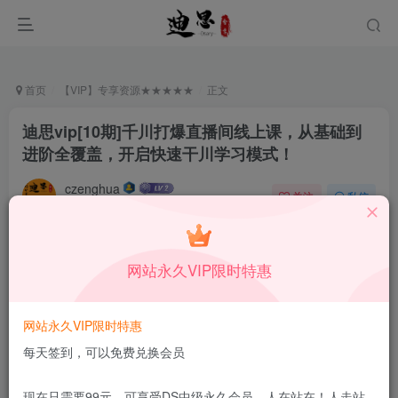
首页
【VIP】专享资源★★★★★
正文
迪思vip[10期]千川打爆直播间线上课，从基础到
进阶全覆盖，开启快速干川学习模式！
czenghua
关注
私信
12月21日更新
0
82
16
付费资源
网站永久VIP限时特惠
迪思vip[10期]千川打爆直播间线上课，从基础到进阶全覆盖，开启快速干川学习模式！
此内容为付费资源，请付费后查看
3.23
网站永久VIP限时特惠
￥
每天签到，可以免费兑换会员
免费
免费
DS中级会员
DS高级会员
现在只需要99元，可享受DS中级永久会员，人在站在！人走站