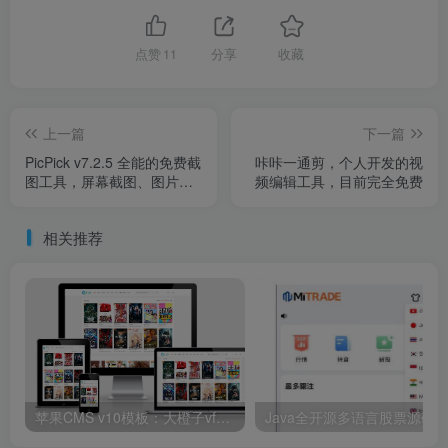
点赞
11
分享
收藏
上一篇
下一篇
PicPick v7.2.5 全能的免费截
咔咔一通剪，个人开发的视
图工具，屏幕截图、图片编
频编辑工具，目前完全免费
辑等，中文破解绿色版
相关推荐
苹果CMS v10模板：大橙子vfed完美版视频网站模板
Java全开源多语言股票源码/美股+港股+马股+泰股+印股+新股