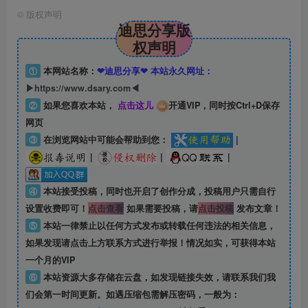
©
版权声明
迪思分享版
权声明
①
本网站名称：
❤迪思分享❤ 本站永久网址：
▶https://www.dsary.com◀
②
如果您喜欢本站，
点击这儿
开通VIP，同时按Ctrl+D保存
网页
③
在浏览网站中可能会帮助到您：
|
|
|
|
④
本站接受投稿，同时也开启了创作分成，投稿用户只需自行
设置收费即可！
点击查看
如果需要投稿，请
点击投稿
发布文章！
⑤
本站一律禁止以任何方式发布或转载任何违法的相关信息，
如果发现请点击上方联系方式进行举报！情况如实，可获得本站
一个月的VIP
⑥
本站资源大多存储在云盘，如发现链接失效，请联系我们我
们会第一时间更新。如遇压缩包需解压密码，一般为：