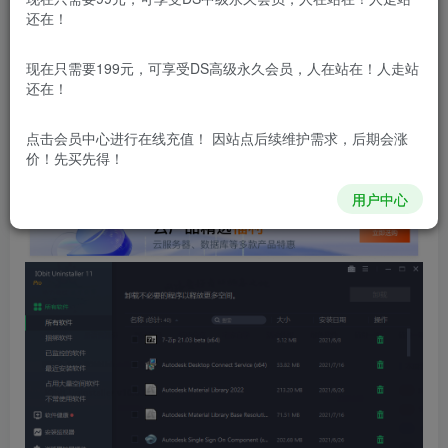
还在！
更新及时
极速下载
安全绿色
网盘下载
本站付费资源为网络虚拟产品，由于网络资源具有极快的可复制性，一
现在只需要199元，可享受DS高级永久会员，人在站在！人走站
还在！
本站所有内容来自互联网收集，仅供学习和交流，请勿用于商业
用途。如有侵权、不妥之处，请第一时间联系我们删除！
Q群：
点击会员中心
进行在线充值！ 因站点后续维护需求，后期会涨
价！先买先得！
用户中心