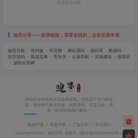
暂无评论内容
迪思分享——友情链接，需要友链的，点击后面申请
迪思导航
首码逸
羽灵网
网站源码
源码哥
酷源码
莎莎源码
葵花宝典
秃头张
云枭导航
宾格建站
值得买
源码分享网
本站所有内容来自互联网收集，仅供用于学习和交
流，请勿用于商业用途。如有侵权、不妥之处，请
第一时间联系我们删除！
友链申请
免责声明
广告合作
关于我们
Copyright © 2024 ·
迪思分享
· 备案号：
湘ICP备2023009932号-1
.