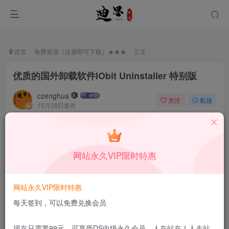
首页
免费资源（注册即可下载）★★★
正文
优质的国外卸载软件IObit Uninstaller 特别版
czenghua
关注
私信
10月28日发布
0
51
11
付费资源
优质的国外卸载软件IObit Uninstaller 特别版
网站永久VIP限时特惠
此内容为付费资源，请付费后查看
4
积分
网站永久VIP限时特惠
免费
免费
DS中级会员
DS高级会员
每天签到，可以免费兑换会员
登录购买
现在只需要99元，可享受DS中级永久会员，人在站在！人走站