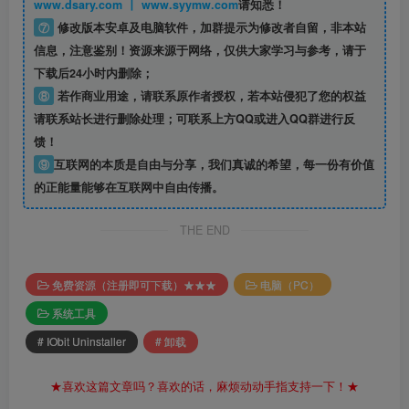
www.dsary.com 丨 www.syymw.com
请知悉！
⑦
修改版本安卓及电脑软件，加群提示为修改者自留，
非本站
信息
，注意鉴别！资源来源于网络，仅供大家学习与参考，请于
下载后24小时内删除；
⑧
若作商业用途，请联系原作者授权，若本站侵犯了您的权益
请联系站长进行删除处理；可联系上方QQ或进入QQ群进行反
馈！
⑨
互联网的本质是自由与分享，我们真诚的希望，每一份有价值
的正能量能够在互联网中自由传播。
THE END
免费资源（注册即可下载）★★★
电脑（PC）
系统工具
# IObit Uninstaller
# 卸载
★喜欢这篇文章吗？喜欢的话，麻烦动动手指支持一下！★