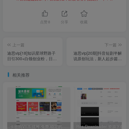
点赞
8
分享
收藏
上一篇
下一篇
迪思vip[18]知识星球野路子
迪思vip[20期]抖音短剧半解
日引300+白领创业粉，日稳
说原创玩法，新人起步篇，
定变现5000+简单好上手！
100%原创，保证落地实操，
日入500+
相关推荐
卡密狗V1.5,优雅,免费,稳定的PHP自动发卡系统源码