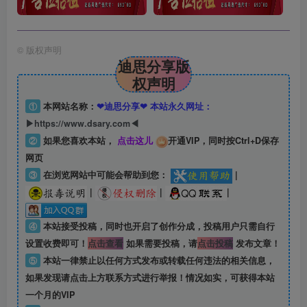
©
版权声明
迪思分享版
权声明
①
本网站名称：
❤迪思分享❤ 本站永久网址：
▶https://www.dsary.com◀
②
如果您喜欢本站，
点击这儿
开通VIP，同时按Ctrl+D保存
网页
③
在浏览网站中可能会帮助到您：
|
|
|
|
④
本站接受投稿，同时也开启了创作分成，投稿用户只需自行
设置收费即可！
点击查看
如果需要投稿，请
点击投稿
发布文章！
⑤
本站一律禁止以任何方式发布或转载任何违法的相关信息，
如果发现请点击上方联系方式进行举报！情况如实，可获得本站
一个月的VIP