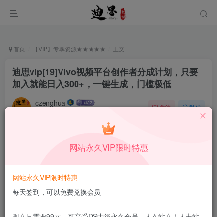
首页
【VIP】专享资源★★★★★
正文
迪思vip[19]Vivo视频平台创作者分成计划，只要
加入就能日入300+，一键生成，门槛极低
czenghua
关注
私信
12月24日更新
0
93
8
付费资源
网站永久VIP限时特惠
迪思vip[19]Vivo视频平台创作者分成计划，只要加入就能日入300+，一键生成，门槛极低
此内容为付费资源，请付费后查看
3.27
网站永久VIP限时特惠
￥
每天签到，可以免费兑换会员
免费
免费
DS中级会员
DS高级会员
现在只需要99元，可享受DS中级永久会员，人在站在！人走站