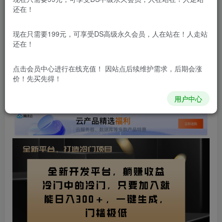
立即购买
还在！
您当前未登录！建议登陆后购买，可保存购买订单
现在只需要199元，可享受DS高级永久会员，人在站在！人走站
更新及时
极速下载
安全绿色
网盘下载
还在！
本站所有内容来自互联网收集，仅供学习和交流，请勿用于商业
点击会员中心
进行在线充值！ 因站点后续维护需求，后期会涨
用途。如有侵权、不妥之处，请第一时间联系我们删除！
Q群：
价！先买先得！
用户中心