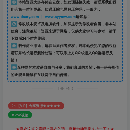
⑥
本站资源大多存储在云盘，如发现链接失效，请联系我们我
们会第一时间更新。如遇压缩包需解压密码，一般为：
www.dsary.com 丨 www.syymw.com
请知悉！
⑦
修改版本安卓及电脑软件，加群提示为修改者自留，
非本站
信息
，注意鉴别！资源来源于网络，仅供大家学习与参考，请于
下载后24小时内删除；
⑧
若作商业用途，请联系原作者授权，若本站侵犯了您的权益
请联系站长进行删除处理；可联系上方QQ或进入QQ群进行反
馈！
⑨
互联网的本质是自由与分享，我们真诚的希望，每一份有价值
的正能量能够在互联网中自由传播。
THE END
【VIP】专享资源★★★★★
# vivo视频
★喜欢这篇文章吗？喜欢的话，麻烦动动手指支持一下！★