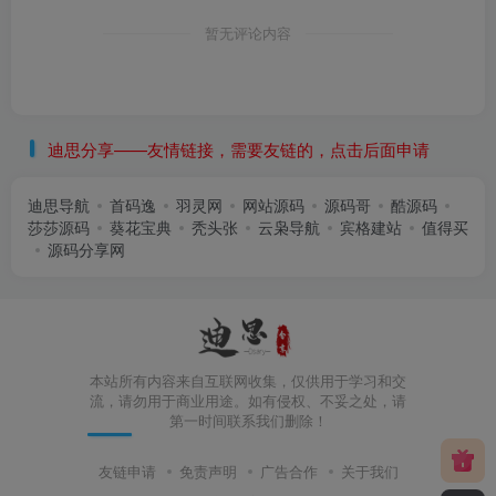
暂无评论内容
迪思分享——友情链接，需要友链的，点击后面申请
迪思导航
首码逸
羽灵网
网站源码
源码哥
酷源码
莎莎源码
葵花宝典
秃头张
云枭导航
宾格建站
值得买
源码分享网
本站所有内容来自互联网收集，仅供用于学习和交
流，请勿用于商业用途。如有侵权、不妥之处，请
第一时间联系我们删除！
友链申请
免责声明
广告合作
关于我们