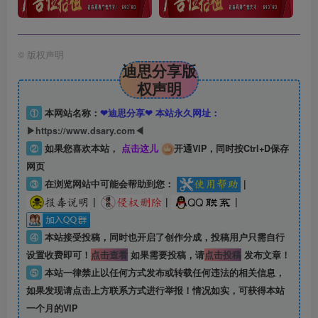
©
版权声明
迪思分享版
权声明
①
本网站名称：
❤迪思分享❤ 本站永久网址：
▶https://www.dsary.com◀
②
如果您喜欢本站，
点击这儿
开通VIP，同时按Ctrl+D保存
网页
③
在浏览网站中可能会帮助到您：
|
|
|
|
④
本站接受投稿，同时也开启了创作分成，投稿用户只需自行
设置收费即可！
点击查看
如果需要投稿，请
点击投稿
发布文章！
⑤
本站一律禁止以任何方式发布或转载任何违法的相关信息，
如果发现请点击上方联系方式进行举报！情况如实，可获得本站
一个月的VIP