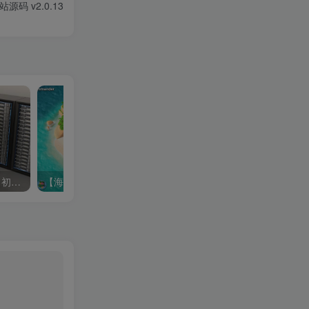
码 v2.0.13
WordPress建站教程（小白初建WP必看）
【海岛奇兵30HB版】策略类塔防手游-最新打包Win服务端源码架设教程-安卓版本！