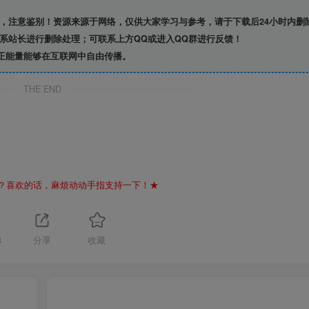
，注意鉴别！资源来源于网络，仅供大家学习与参考，请于下载后24小时内删
系站长进行删除处理；可联系上方QQ或进入QQ群进行反馈！
正能量能够在互联网中自由传播。
THE END
？喜欢的话，麻烦动动手指支持一下！★
3
分享
收藏