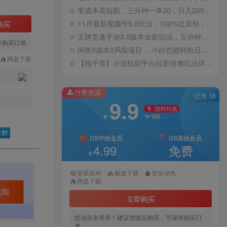
零成本卖短剧，三分钟一单30，日入2000＋，一部手机操作即可（附全网短剧资源）
11月最新视频号5.0玩法，100%过原创，小白轻松月入5位数
购买
王牌竞速手游3.0版本全新玩法，五分钟单个视频600+，变现简单，日入1500+，来就搞钱！
存购买订单
闲鱼0成本0风险项目， 小白也能轻松日入1000+简单易上手
网盘下载
【纯干货】小说短剧平台拉新自撸玩法详解-单人轻松日入500+
付费资源
已售 38
9.9
限时特惠
99
￥
￥
DS中级会员
DS高级会员
4.99
免费
￥
更新及时
极速下载
安全绿色
网盘下载
立即购买
您当前未登录！建议登陆后购买，可保存购买订
单