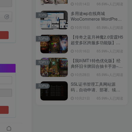
新后台带游戏设置版本源码
10月14日
66.6W+人已阅读
【源码+教程】
多用途wp在线商城
TOP9
WooCommerce WordPress
主题
10月15日
65.9W+人已阅读
【传奇之蓝月神魔2.0雷霆H5
TOP10
超变多区跨服多功能版】三
网H5全网通传奇手游-最新整
10月16日
65.9W+人已阅读
理单机一键即玩镜像端-打包
Linux服务端源码-视频架设
【我叫MT1特色优化版】经
TOP11
教程
典怀旧卡牌回合抽卡手游–打
包Linux服务端源码视频架设
10月28日
65.9W+人已阅读
教程-多功能GM后台工具-网
页注册-安卓版本！
SSL证书管理工具网站源
TOP12
码，自动申请、部署、续期
网站证书
10月21日
65.9W+人已阅读