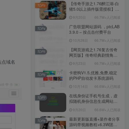
程-新版多功能GM网页后台
【传奇手游之1.76醉江湖-白
TOP3
工具-安卓苹果IOS双端版
猪5.0以上插件版需授权】三
本！
职业复古特色战神引擎传奇
9月20日
66.7W+人已阅读
手游-Win服务端源码视频架
设教程-新版GM多功能网页
广告联盟网站源码 ，ptcLAB
TOP4
授权物品后台-九层妖塔-法宠
3.9.0 – 按点击付费平台
系统-历练殿堂-尸家重地-GM
10月28日
66.7W+人已阅读
直冲网页后台-安卓苹果IOS
双端版本！
【网页游戏之1.76复古传奇
TOP5
网页版】传奇经典剧情角色
扮演网页游戏-一键单机-打包
：站点域名
9月23日
66.7W+人已阅读
Win服务端源码视频架设教
程！
卡密狗V1.5,优雅,免费,稳定
TOP6
的PHP自动发卡系统源码
10月14日
66.6W+人已阅读
在线身份证手机号生成，虚
TOP7
拟随机身份信息生成网站源
码
9月20日
66.6W+人已阅读
最新更新版直播+菜作者分享
TOP8
源码带视频教程+6.3W团购