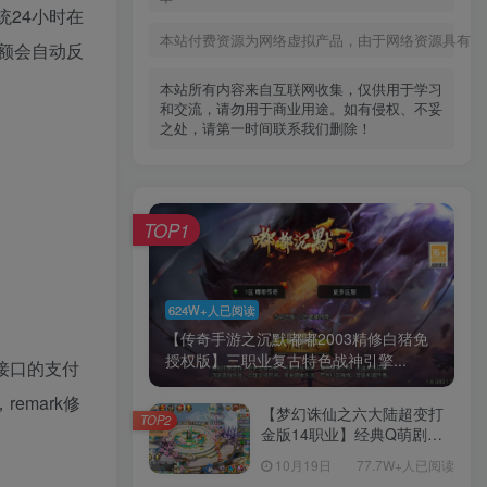
24小时在
本站付费资源为网络虚拟产品，由于网络资源具有极
额会自动反
本站所有内容来自互联网收集，仅供用于学习
和交流，请勿用于商业用途。如有侵权、不妥
之处，请第一时间联系我们删除！
TOP1
624W+人已阅读
【传奇手游之沉默嘟嘟2003精修白猪免
授权版】三职业复古特色战神引擎...
宝接口的支付
remark修
【梦幻诛仙之六大陆超变打
TOP2
金版14职业】经典Q萌剧情
回合手游-一键镜像-打包
10月19日
77.7W+人已阅读
Linux服务端源码视频架设教