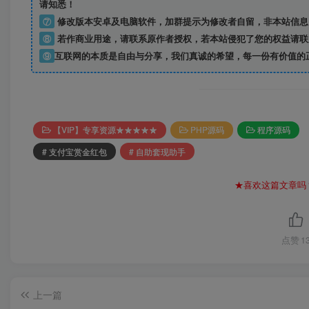
请知悉！
⑦
修改版本安卓及电脑软件，加群提示为修改者自留，
非本站信息
⑧
若作商业用途，请联系原作者授权，若本站侵犯了您的权益请联
⑨
互联网的本质是自由与分享，我们真诚的希望，每一份有价值的
【VIP】专享资源★★★★★
PHP源码
程序源码
# 支付宝赏金红包
# 自助套现助手
★喜欢这篇文章吗
点赞
1
上一篇