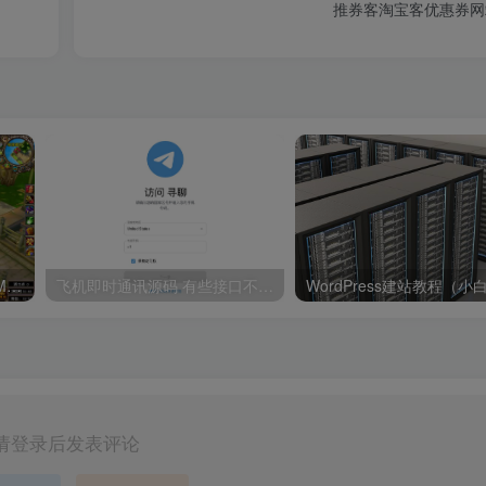
推券客淘宝客优惠券网站源
【星辰传说灭世版】3D卡通MMORPG角色扮演类剧情端游-打包Win服务端源码视频架设教程-GM工具-配套PC完整客户端！
飞机即时通讯源码 有些接口不太会对接 你们有能力自己拿去修复
请登录后发表评论