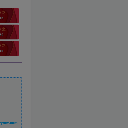
丨 www.syymw.com