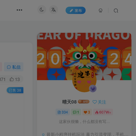
发布
私信
371
13
已售 38
晴天08
关注
334
1
3
607W+
这家伙很懒，什么都没有写...
最新小程序挂机玩法 暴力引流变现，手机操作日入900+，操作简单，当天见收益