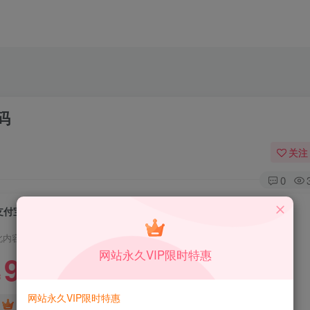
码
关注
0
支付宝赏金红包自助套现助手带分站版源码
此内容为付费资源，请付费后查看
网站永久VIP限时特惠
9.9
限时特惠
99
￥
￥
网站永久VIP限时特惠
4.99
免费
DS中级会员
￥
DS高级会员