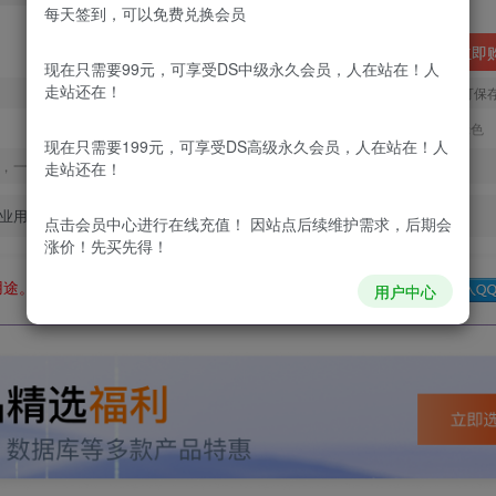
每天签到，可以免费兑换会员
立即
现在只需要99元，可享受DS中级永久会员，人在站在！人
走站还在！
您当前未登录！建议登陆后购买，可保
更新及时
极速下载
安全绿色
现在只需要199元，可享受DS高级永久会员，人在站在！人
，一经出售不予退款，购买如有疑问请及时联系站长QQ：
走站还在！
业用途。如有侵权、不妥之处，请第一时间联系我们删除！
点击会员中心
进行在线充值！ 因站点后续维护需求，后期会
涨价！先买先得！
用途。如有侵权、不妥之处，请第一时间联系我们删除！
Q群：
用户中心