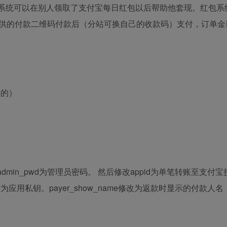
系统可以在别人领取了支付宝每日红包以后帮助他套现。红包系统
供的付款二维码付款后（分站可换自己的收款码）支付，订单金
e的）
号，admin_pwd为管理员密码。 然后修改appid为单笔转账至支付
teKey为应用私钥。payer_show_name修改为返款时显示的付款人名，
。