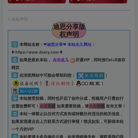
©
版权声明
迪思分享版
权声明
①
本网站名称：
❤迪思分享❤ 本站永久网址：
▶https://www.dsary.com◀
②
如果您喜欢本站，
点击这儿
开通VIP，同时按Ctrl+D保存
网页
③
在浏览网站中可能会帮助到您：
|
|
|
|
④
本站接受投稿，同时也开启了创作分成，投稿用户只需自行
设置收费即可！
点击查看
如果需要投稿，请
点击投稿
发布文章！
⑤
本站一律禁止以任何方式发布或转载任何违法的相关信息，
如果发现请点击上方联系方式进行举报！情况如实，可获得本站
一个月的VIP
⑥
本站资源大多存储在云盘，如发现链接失效，请联系我们我