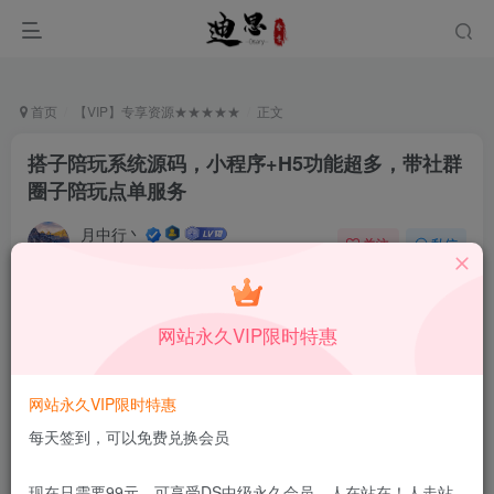
首页
【VIP】专享资源★★★★★
正文
搭子陪玩系统源码，小程序+H5功能超多，带社群
圈子陪玩点单服务
月中行丶
关注
私信
3月8日更新
0
112
12
付费资源
已售 101
网站永久VIP限时特惠
搭子陪玩系统源码，小程序+H5功能超多，带社群圈子陪玩点单服务
此内容为付费资源，请付费后查看
9.9
网站永久VIP限时特惠
限时特惠
99
￥
￥
每天签到，可以免费兑换会员
1.99
免费
DS中级会员
￥
DS高级会员
现在只需要99元，可享受DS中级永久会员，人在站在！人走站