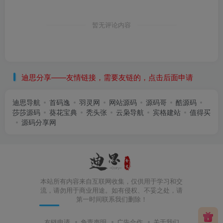
暂无评论内容
迪思分享——友情链接，需要友链的，点击后面申请
迪思导航
首码逸
羽灵网
网站源码
源码哥
酷源码
莎莎源码
葵花宝典
秃头张
云枭导航
宾格建站
值得买
源码分享网
本站所有内容来自互联网收集，仅供用于学习和交
流，请勿用于商业用途。如有侵权、不妥之处，请
第一时间联系我们删除！
友链申请
免责声明
广告合作
关于我们