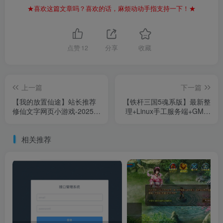
★喜欢这篇文章吗？喜欢的话，麻烦动动手指支持一下！★
点赞
12
分享
收藏
上一篇
下一篇
【我的放置仙途】站长推荐
【铁杆三国5魂系版】最新整
修仙文字网页小游戏-2025年
理+Linux手工服务端+GM授
3月7日最新打包Win服务端
权后台+教程+单机一键即玩
源码！
镜像服务端【站长亲测】
相关推荐