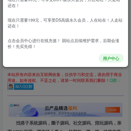
立即购买
还在！
您当前未登录！建议登陆后购买，可保存购买订单
现在只需要199元，可享受DS高级永久会员，人在站在！人走站
更新及时
极速下载
安全绿色
网盘下载
还在！
本站付费资源为网络虚拟产品，由于网络资源具有极快的可复制性，一
点击会员中心
进行在线充值！ 因站点后续维护需求，后期会涨
价！先买先得！
本站内容分为：
登录回复下载，
积分下载，
RMB下载，
积分下
载及登录回复下载，都为
免费资源，
积分只需签到就可以获
得！
用户中心
本站所有内容来自互联网收集，仅供学习和交流，请勿用于商业
用途。如有侵权、不妥之处，请第一时间联系我们删除！
Q群：
找搭子系统源码，圈子源码、社交源码、陪玩源码，亲