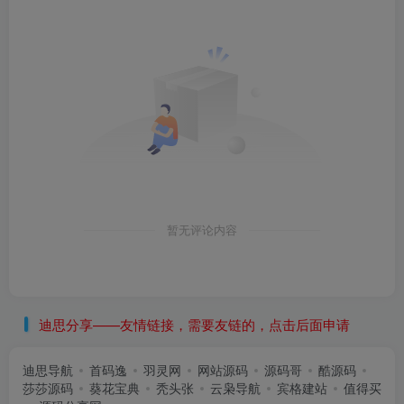
暂无评论内容
迪思分享——友情链接，需要友链的，点击后面申请
迪思导航
首码逸
羽灵网
网站源码
源码哥
酷源码
莎莎源码
葵花宝典
秃头张
云枭导航
宾格建站
值得买