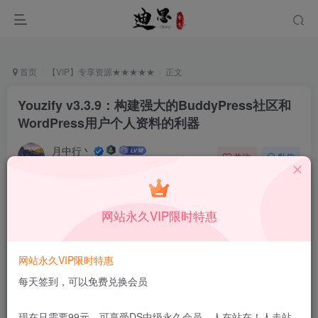
首页
【VIP】专享资源★★★★★
正文
Youzify v3.3.9：构建强大的BuddyPress社区和
WordPress用户个人资料的利器
月中行丶
关注
私信
11月8日更新
0
75
15
免费资源
已售 86
网站永久VIP限时特惠
Youzify v3.3.9：构建强大的BuddyPress社区和WordPress用户个人资料的利器
此内容为免费资源，请登录后查看
网站永久VIP限时特惠
登录查看
每天签到，可以免费兑换会员
更新及时
极速下载
安全绿色
网盘下载
现在只需要99元，可享受DS中级永久会员，人在站在！人走站
本站付费资源为网络虚拟产品，由于网络资源具有极快的可复制性，一