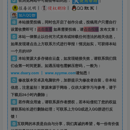
③
在浏览网站中可能会帮助到您：
|
|
|
|
④
本站接受投稿，同时也开启了创作分成，投稿用户只需自行
设置收费即可！
点击查看
如果需要投稿，请
点击投稿
发布文章！
⑤
本站一律禁止以任何方式发布或转载任何违法的相关信息，
如果发现请点击上方联系方式进行举报！情况如实，可获得本站
一个月的VIP
⑥
本站资源大多存储在云盘，如发现链接失效，请联系我们我
们会第一时间更新。如遇压缩包需解压密码，一般为：
www.dsary.com 丨 www.syymw.com
请知悉！
⑦
修改版本安卓及电脑软件，加群提示为修改者自留，
非本站
信息
，注意鉴别！资源来源于网络，仅供大家学习与参考，请于
下载后24小时内删除；
⑧
若作商业用途，请联系原作者授权，若本站侵犯了您的权益
请联系站长进行删除处理；可联系上方QQ或进入QQ群进行反
馈！
⑨
互联网的本质是自由与分享，我们真诚的希望，每一份有价值