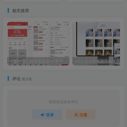
相关推荐
全新租赁小程序系统源码 基于ThinkPHP+UniApp开发的租赁商城小程序
H5自适应
评论
抢沙发
请登录后发表评论
登录
注册