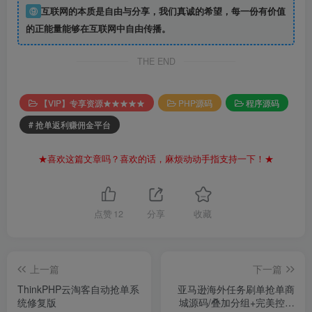
⑨
互联网的本质是自由与分享，我们真诚的希望，每一份有价值
的正能量能够在互联网中自由传播。
THE END
【VIP】专享资源★★★★★
PHP源码
程序源码
# 抢单返利赚佣金平台
★喜欢这篇文章吗？喜欢的话，麻烦动动手指支持一下！★
点赞
12
分享
收藏
上一篇
下一篇
ThinkPHP云淘客自动抢单系
亚马逊海外任务刷单抢单商
统修复版
城源码/叠加分组+完美控杀