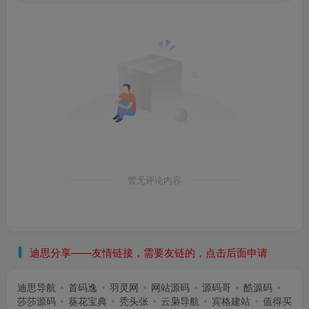
暂无评论内容
迪思分享——友情链接，需要友链的，点击后面申请
迪思导航
首码逸
羽灵网
网站源码
源码哥
酷源码
莎莎源码
葵花宝典
秃头张
云枭导航
宾格建站
值得买