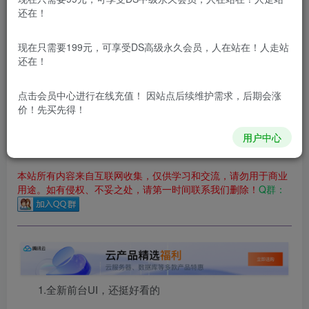
立即购买
还在！
您当前未登录！建议登陆后购买，可保存购买订单
现在只需要199元，可享受DS高级永久会员，人在站在！人走站
更新及时
极速下载
安全绿色
网盘下载
还在！
本站付费资源为网络虚拟产品，由于网络资源具有极快的可复制性，一
点击会员中心
进行在线充值！ 因站点后续维护需求，后期会涨
价！先买先得！
本站内容分为：
登录回复下载，
积分下载，
RMB下载，
积分下
载及登录回复下载，都为
免费资源，
积分只需签到就可以获
得！
用户中心
本站所有内容来自互联网收集，仅供学习和交流，请勿用于商业
用途。如有侵权、不妥之处，请第一时间联系我们删除！
Q群：
1.全新前台UI，还挺好看的