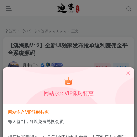
首页
【VIP】专享资源★★★★★
正文
【溪淘购V12】全新UI独家发布抢单返利赚佣金平
台系统源码
月中行丶
关注
私信
9月13日更新
0
2.5W+
12
付费资源
已售 156
网站永久VIP限时特惠
【溪淘购V12】全新UI独家发布抢单返利赚佣金平台系统源码
此内容为付费资源，请付费后查看
39.9
网站永久VIP限时特惠
限时特惠
99
￥
￥
每天签到，可以免费兑换会员
免费
免费
DS中级会员
DS高级会员
现在只需要99元，可享受DS中级永久会员，人在站在！人走站