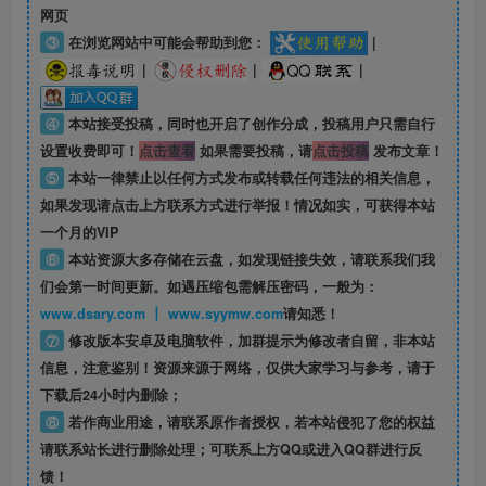
网页
③
在浏览网站中可能会帮助到您：
|
|
|
|
④
本站接受投稿，同时也开启了创作分成，投稿用户只需自行
设置收费即可！
点击查看
如果需要投稿，请
点击投稿
发布文章！
⑤
本站一律禁止以任何方式发布或转载任何违法的相关信息，
如果发现请点击上方联系方式进行举报！情况如实，可获得本站
一个月的VIP
⑥
本站资源大多存储在云盘，如发现链接失效，请联系我们我
们会第一时间更新。如遇压缩包需解压密码，一般为：
www.dsary.com 丨 www.syymw.com
请知悉！
⑦
修改版本安卓及电脑软件，加群提示为修改者自留，
非本站
信息
，注意鉴别！资源来源于网络，仅供大家学习与参考，请于
下载后24小时内删除；
⑧
若作商业用途，请联系原作者授权，若本站侵犯了您的权益
请联系站长进行删除处理；可联系上方QQ或进入QQ群进行反
馈！