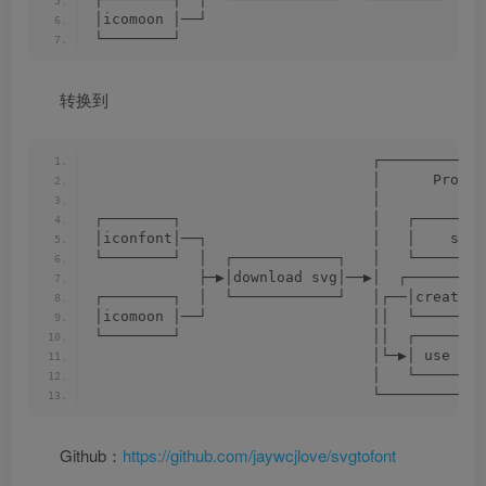
│icomoon │──┘                               └
└────────┘
转换到
                                ┌────────────
                                │      Projec
                                │            
┌────────┐                      │   ┌────────
│iconfont│──┐                   │   │    svg 
└────────┘  │  ┌────────────┐   │   └────────
            ├─▶│download svg│──▶│  ┌─────────
┌────────┐  │  └────────────┘   │┌──│create f
│icomoon │──┘                   ││  └────────
└────────┘                      ││  ┌────────
                                │└─▶│ use fon
                                │   └────────
                                └────────────
Github：
https://github.com/jaywcjlove/svgtofont