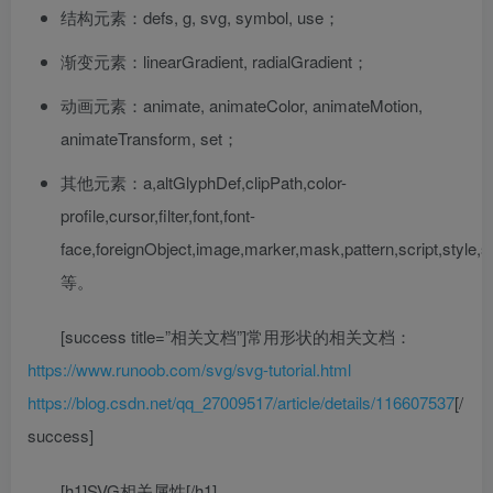
结构元素：defs, g, svg, symbol, use；
渐变元素：linearGradient, radialGradient；
动画元素：animate, animateColor, animateMotion,
animateTransform, set；
其他元素：a,altGlyphDef,clipPath,color-
profile,cursor,filter,font,font-
face,foreignObject,image,marker,mask,pattern,script,style,s
等。
[success title=”相关文档”]常用形状的相关文档：
https://www.runoob.com/svg/svg-tutorial.html
https://blog.csdn.net/qq_27009517/article/details/116607537
[/
success]
[h1]SVG相关属性[/h1]