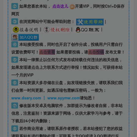
②
如果您喜欢本站，
点击这儿
开通VIP，同时按Ctrl+D保存
网页
③
在浏览网站中可能会帮助到您：
|
|
|
|
④
本站接受投稿，同时也开启了创作分成，投稿用户只需自行
设置收费即可！
点击查看
如果需要投稿，请
点击投稿
发布文章！
⑤
本站一律禁止以任何方式发布或转载任何违法的相关信息，
如果发现请点击上方联系方式进行举报！情况如实，可获得本站
一个月的VIP
⑥
本站资源大多存储在云盘，如发现链接失效，请联系我们我
们会第一时间更新。如遇压缩包需解压密码，一般为：
www.dsary.com 丨 www.syymw.com
请知悉！
⑦
修改版本安卓及电脑软件，加群提示为修改者自留，
非本站
信息
，注意鉴别！资源来源于网络，仅供大家学习与参考，请于
下载后24小时内删除；
⑧
若作商业用途，请联系原作者授权，若本站侵犯了您的权益
请联系站长进行删除处理；可联系上方QQ或进入QQ群进行反