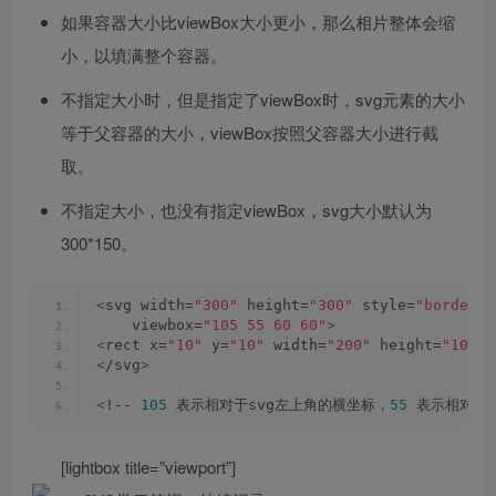
如果容器大小比viewBox大小更小，那么相片整体会缩
小，以填满整个容器。
不指定大小时，但是指定了viewBox时，svg元素的大小
等于父容器的大小，viewBox按照父容器大小进行截
取。
不指定大小，也没有指定viewBox，svg大小默认为
300*150。
<
svg width=
"300"
 height=
"300"
 style=
"border: 
    viewbox=
"105 55 60 60"
>
<
rect x=
"10"
 y=
"10"
 width=
"200"
 height=
"100"
 
<
/svg
>
<
!-- 
105
 表示相对于svg左上角的横坐标，
55
 表示相对于
[lightbox title=”viewport”]