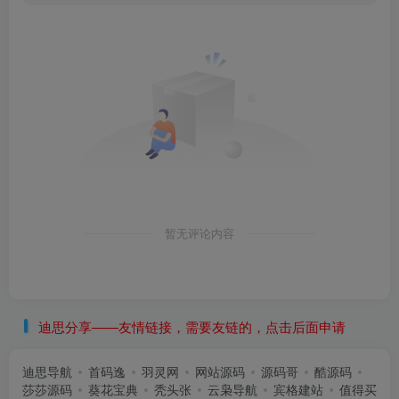
暂无评论内容
迪思分享——友情链接，需要友链的，点击后面申请
迪思导航
首码逸
羽灵网
网站源码
源码哥
酷源码
莎莎源码
葵花宝典
秃头张
云枭导航
宾格建站
值得买