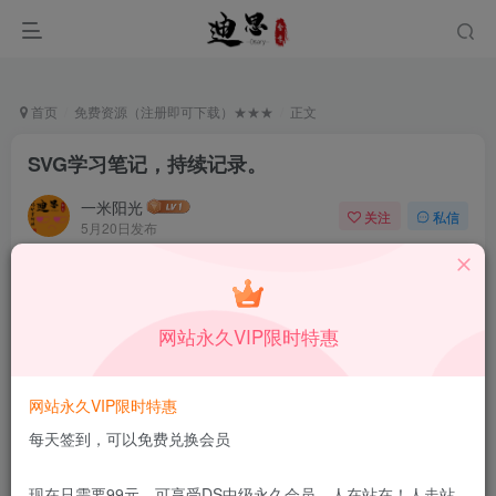
首页
免费资源（注册即可下载）★★★
正文
SVG学习笔记，持续记录。
一米阳光
关注
私信
5月20日发布
0
57
7
本站所有内容来自互联网收集，仅供学习和交流，请勿用于商业
用途。如有侵权、不妥之处，请第一时间联系我们删除！
Q群：
网站永久VIP限时特惠
网站永久VIP限时特惠
每天签到，可以免费兑换会员
SVG是一种用XML定义的语言，用来描述二维矢量及矢
现在只需要99元，可享受DS中级永久会员，人在站在！人走站