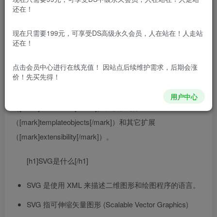
量/栅格图形。SVG提供了3种类型的图形对象：矢量图形
还在！
（vectorgraphicshape，例如：由直线和曲线组成的路
现在只需要199元，可享受DS高级永久会员，人在站在！人走站
径）、图像([mark]image[/mark])、文本(text)。图形对象还可
还在！
进行分组、添加样式、变换、组合等操作，特征集包括嵌套
变换（[mark]nestedtransformations[/mark]）、剪切路径
点击会员中心
进行在线充值！ 因站点后续维护需求，后期会涨
价！先买先得！
（[mark]clippingpaths[/mark]）、alpha蒙板
（[mark]alphamasks[/mark]）、滤镜效果
用户中心
（[mark]filtereffects[/mark]）、模板对象
（[mark]templateobjects[/mark]）和其它扩展
（[mark]extensibility[/mark]）。
[h1]SVG是什么[/h1]
SVG 是使用 XML 来描述二维图形和绘图程序的语言。
SVG 指可伸缩矢量图形 (Scalable Vector Graphics)