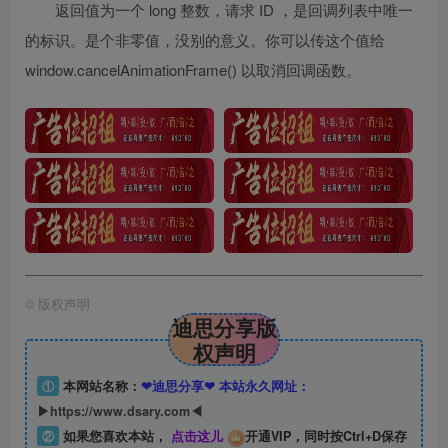
返回值为一个 long 整数，请求 ID ，是回调列表中唯一
的标识。是个非零值，没别的意义。你可以传这个值给
window.cancelAnimationFrame() 以取消回调函数。
©
版权声明
迪思分享版
权声明
①
本网站名称：
❤迪思分享❤ 本站永久网址：
▶https://www.dsary.com◀
②
如果您喜欢本站，
点击这儿
开通VIP，同时按Ctrl+D保存