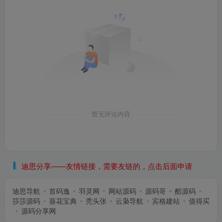
暂无评论内容
迪思分享——友情链接，需要友链的，点击后面申请
迪思导航
首码逸
羽灵网
网站源码
源码哥
酷源码
莎莎源码
葵花宝典
秃头张
云枭导航
宾格建站
值得买
源码分享网