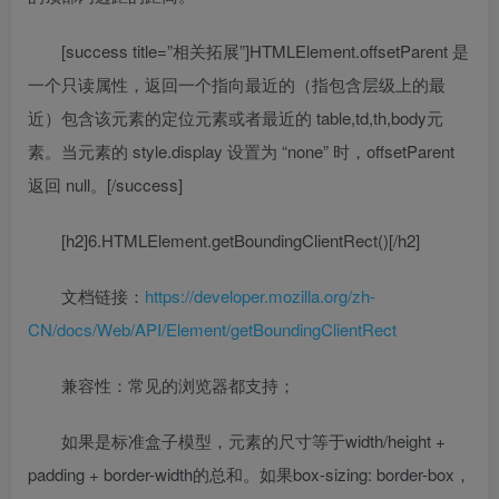
[success title=”相关拓展”]HTMLElement.offsetParent 是
一个只读属性，返回一个指向最近的（指包含层级上的最
近）包含该元素的定位元素或者最近的 table,td,th,body元
素。当元素的 style.display 设置为 “none” 时，offsetParent
返回 null。[/success]
[h2]6.HTMLElement.getBoundingClientRect()[/h2]
文档链接：
https://developer.mozilla.org/zh-
CN/docs/Web/API/Element/getBoundingClientRect
兼容性：常见的浏览器都支持；
如果是标准盒子模型，元素的尺寸等于width/height +
padding + border-width的总和。如果box-sizing: border-box，