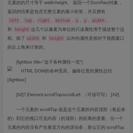
元素的的尺寸等于 width/height。 返回一个DomRect对象，
返回的结果是包含完整元素的最小矩形，并且拥有
,
,
,
,
,
,
,
left
top
right
bottom
x
y
width
和
这几个以像素为单位的只读属性用于描述整个边
height
框。除了
和
以外的属性是相对于视图窗口
width
height
的左上角来计算的。
[lightbox title=”盒子各种属性一览”]
[/lightbox]
[h2]7.Element.scrollTop/scrollLeft （可读可写） [/h2]
一个元素的 scrollTop 值是这个元素的内容顶部（卷起来
的）到它的视口可见内容（的顶部）的距离的度量。当一个
元素的内容没有产生垂直方向的滚动条，那么它的 scrollTop