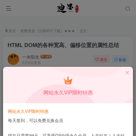
首页
免费资源（注册即可下载）★★★
正文
HTML DOM的各种宽高、偏移位置的属性总结
一米阳光
关注
私信
5月9日发布
0
55
15
本站所有内容来自互联网收集，仅供学习和交流，请勿用于商业
用途。如有侵权、不妥之处，请第一时间联系我们删除！
Q群：
网站永久VIP限时特惠
网站永久VIP限时特惠
每天签到，可以免费兑换会员
[h1]DOM对象的宽高[/h1]
现在只需要99元，可享受DS中级永久会员，人在站在！人走站