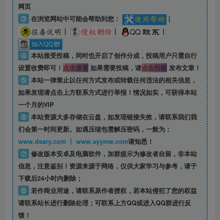
网页
③
在浏览网站中可能会帮助到您：
|
|
|
|
④
本站接受投稿，同时也开启了创作分成，投稿用户只需自行
设置收费即可！
点击查看
如果需要投稿，请
点击投稿
发布文章！
⑤
本站一律禁止以任何方式发布或转载任何违法的相关信息，
如果发现请点击上方联系方式进行举报！情况如实，可获得本站
一个月的VIP
⑥
本站资源大多存储在云盘，如发现链接失效，请联系我们我
们会第一时间更新。如遇压缩包需解压密码，一般为：
www.dsary.com 丨 www.syymw.com
请知悉！
⑦
修改版本安卓及电脑软件，加群提示为修改者自留，
非本站
信息
，注意鉴别！资源来源于网络，仅供大家学习与参考，请于
下载后24小时内删除；
⑧
若作商业用途，请联系原作者授权，若本站侵犯了您的权益
请联系站长进行删除处理；可联系上方QQ或进入QQ群进行反
馈！