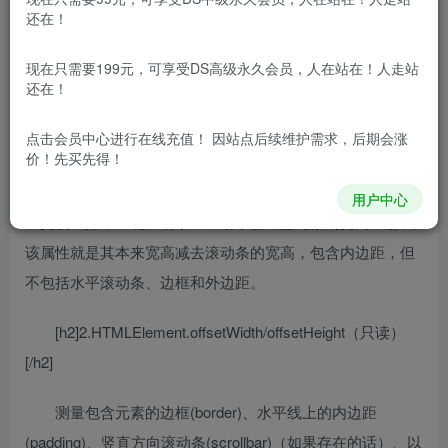
还在！
[h2]1.HTMLElement.clientWidth和
HTMLElement.clientHeight （只读）[/h2]
现在只需要199元，可享受DS高级永久会员，人在站在！人走站
还在！
兼容性：All；
点击会员中心
进行在线充值！ 因站点后续维护需求，后期会涨
价！先买先得！
指的是元素的可视部分宽度和高度，即
padding+content
，如果没有滚动条，即为元素设定的高度
用户中心
和宽度，如果出现滚动条，滚动条会遮盖元素的宽高，那么
该属性就是其本来宽高减去滚动条的宽高，包含内边距，但
不包括水平滚动条、边框和外边距。
[h2]2.HTMLElement.offsetWidth/offsetHeight（只读）
[/h2]
测量包含元素的边框(border)、水平线上的内边距
(padding)、竖直方向滚动条(scrollbar)（如果存在的话）、以