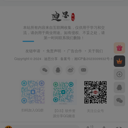
本站所有内容来自互联网收集，仅供用于学习和交
流，请勿用于商业用途。如有侵权、不妥之处，请
第一时间联系我们删除！
友链申请
免责声明
广告合作
关于我们
Copyright © 2024 ·
迪思分享
· 备案号：
湘ICP备2023009932号-1
.
扫码加入QQ群
【D.S】软件资
关注公众号
源分享QQ频道
15