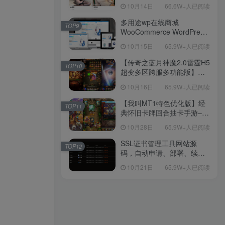
新后台带游戏设置版本源码
10月14日
66.6W+人已阅读
【源码+教程】
多用途wp在线商城
TOP9
WooCommerce WordPress
主题
10月15日
65.9W+人已阅读
【传奇之蓝月神魔2.0雷霆H5
TOP10
超变多区跨服多功能版】三
网H5全网通传奇手游-最新整
10月16日
65.9W+人已阅读
理单机一键即玩镜像端-打包
Linux服务端源码-视频架设
【我叫MT1特色优化版】经
TOP11
教程
典怀旧卡牌回合抽卡手游–打
包Linux服务端源码视频架设
10月28日
65.9W+人已阅读
教程-多功能GM后台工具-网
页注册-安卓版本！
SSL证书管理工具网站源
TOP12
码，自动申请、部署、续期
网站证书
10月21日
65.9W+人已阅读