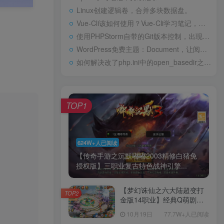
Linux创建逻辑卷，合并多块数据盘。
Vue-Cli该如何使用？Vue-Cli学习笔记，持续记录
使用PHPStorm自带的Git版本控制，出现Git.exe占用内存过高
WordPress免费主题：Document，让阅读变得更加方便
如何解决改了php.ini中的open_basedir之后仍然报open_basedir restriction错误的问题？
TOP1
624W+人已阅读
【传奇手游之沉默嘟嘟2003精修白猪免
授权版】三职业复古特色战神引擎...
【梦幻诛仙之六大陆超变打
TOP2
金版14职业】经典Q萌剧情
回合手游-一键镜像-打包
10月19日
77.7W+人已阅读
Linux服务端源码视频架设教