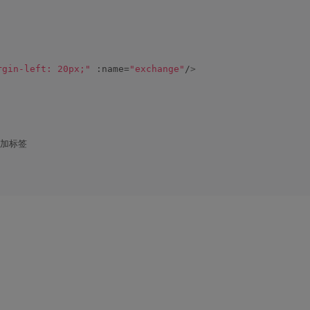
rgin-left: 20px;"
 :name=
"exchange"
/
>
添加标签