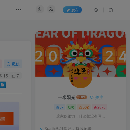
发布
私信
15
7
一米阳光
关注
57
0
562
2870
这家伙很懒，什么都没有写...
Xpath学习笔记，持续记录