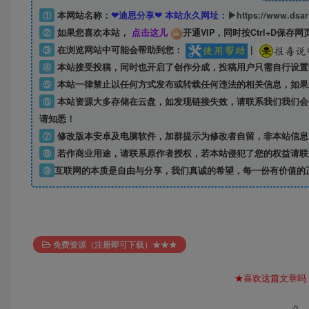
①
本网站名称：
❤迪思分享❤ 本站永久网址：
▶https://www.dsa
②
如果您喜欢本站，
点击这儿
开通VIP，同时按Ctrl+D保存网
③
在浏览网站中可能会帮助到您：
|
④
本站接受投稿，同时也开启了创作分成，投稿用户只需自行设置
⑤
本站一律禁止以任何方式发布或转载任何违法的相关信息，如果
⑥
本站资源大多存储在云盘，如发现链接失效，请联系我们我们会
请知悉！
⑦
修改版本安卓及电脑软件，加群提示为修改者自留，
非本站信息
⑧
若作商业用途，请联系原作者授权，若本站侵犯了您的权益请联
⑨
互联网的本质是自由与分享，我们真诚的希望，每一份有价值的
免费资源（注册即可下载）★★★
★喜欢这篇文章吗