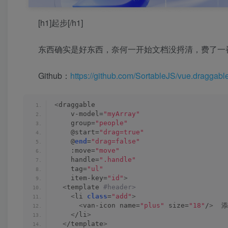
[h1]起步[/h1]
东西确实是好东西，奈何一开始文档没捋清，费了一
Github：
https://github.com/SortableJS/vue.draggabl
<
draggable
    v-model=
"myArray"
    group=
"people"
    @start=
"drag=true"
    @
end
=
"drag=false"
    :move=
"move"
    handle=
".handle"
    tag=
"ul"
    item-key=
"id"
>
<
template
 #header>
<
li 
class
=
"add"
>
<
van-icon name=
"plus"
 size=
"18"
/
>
  
<
/li
>
<
/template
>