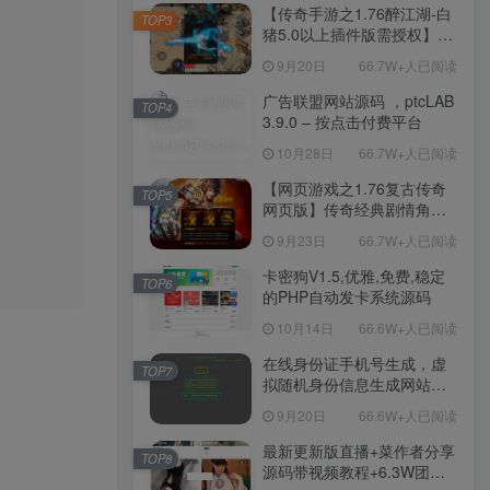
程-新版多功能GM网页后台
【传奇手游之1.76醉江湖-白
TOP3
工具-安卓苹果IOS双端版
猪5.0以上插件版需授权】三
本！
职业复古特色战神引擎传奇
9月20日
66.7W+人已阅读
手游-Win服务端源码视频架
设教程-新版GM多功能网页
广告联盟网站源码 ，ptcLAB
TOP4
授权物品后台-九层妖塔-法宠
3.9.0 – 按点击付费平台
系统-历练殿堂-尸家重地-GM
10月28日
66.7W+人已阅读
直冲网页后台-安卓苹果IOS
双端版本！
【网页游戏之1.76复古传奇
TOP5
网页版】传奇经典剧情角色
扮演网页游戏-一键单机-打包
9月23日
66.7W+人已阅读
Win服务端源码视频架设教
程！
卡密狗V1.5,优雅,免费,稳定
TOP6
的PHP自动发卡系统源码
10月14日
66.6W+人已阅读
在线身份证手机号生成，虚
TOP7
拟随机身份信息生成网站源
码
9月20日
66.6W+人已阅读
最新更新版直播+菜作者分享
TOP8
源码带视频教程+6.3W团购