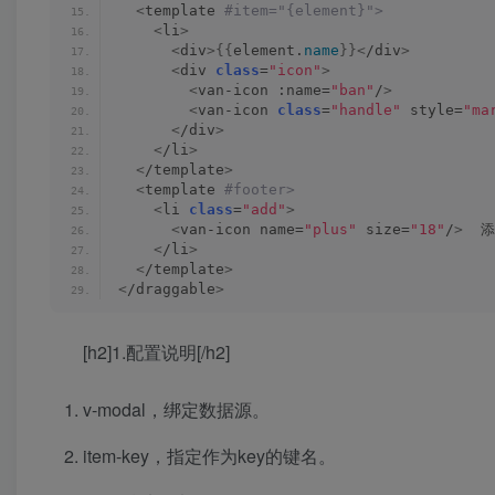
<
template
 #item="{element}">
<
li
>
<
div
>{{
element.
name
}}<
/div
>
<
div 
class
=
"icon"
>
<
van-icon :name=
"ban"
/
>
<
van-icon 
class
=
"handle"
 style=
"ma
<
/div
>
<
/li
>
<
/template
>
<
template
 #footer>
<
li 
class
=
"add"
>
<
van-icon name=
"plus"
 size=
"18"
/
>
  
<
/li
>
<
/template
>
<
/draggable
>
[h2]1.配置说明[/h2]
v-modal，绑定数据源。
item-key，指定作为key的键名。